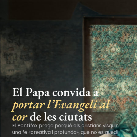
El Papa convida a
portar l’Evangeli al
cor
de les ciutats
El Pontífex prega perquè els cristians visquin
una fe «creativa i profunda», que no es quedi