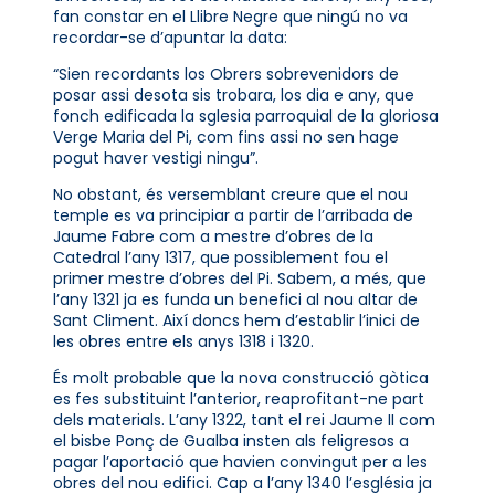
fan constar en el Llibre Negre que ningú no va
recordar-se d’apuntar la data:
“Sien recordants los Obrers sobrevenidors de
posar assi desota sis trobara, los dia e any, que
fonch edificada la sglesia parroquial de la gloriosa
Verge Maria del Pi, com fins assi no sen hage
pogut haver vestigi ningu”.
No obstant, és versemblant creure que el nou
temple es va principiar a partir de l’arribada de
Jaume Fabre com a mestre d’obres de la
Catedral l’any 1317, que possiblement fou el
primer mestre d’obres del Pi. Sabem, a més, que
l’any 1321 ja es funda un benefici al nou altar de
Sant Climent. Així doncs hem d’establir l’inici de
les obres entre els anys 1318 i 1320.
És molt probable que la nova construcció gòtica
es fes substituint l’anterior, reaprofitant-ne part
dels materials. L’any 1322, tant el rei Jaume II com
el bisbe Ponç de Gualba insten als feligresos a
pagar l’aportació que havien convingut per a les
obres del nou edifici. Cap a l’any 1340 l’església ja