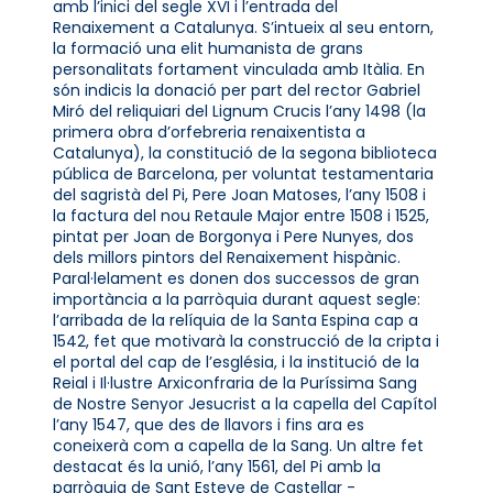
amb l’inici del segle XVI i l’entrada del
Renaixement a Catalunya. S’intueix al seu entorn,
la formació una elit humanista de grans
personalitats fortament vinculada amb Itàlia. En
són indicis la donació per part del rector Gabriel
Miró del reliquiari del Lignum Crucis l’any 1498 (la
primera obra d’orfebreria renaixentista a
Catalunya), la constitució de la segona biblioteca
pública de Barcelona, per voluntat testamentaria
del sagristà del Pi, Pere Joan Matoses, l’any 1508 i
la factura del nou Retaule Major entre 1508 i 1525,
pintat per Joan de Borgonya i Pere Nunyes, dos
dels millors pintors del Renaixement hispànic.
Paral·lelament es donen dos successos de gran
importància a la parròquia durant aquest segle:
l’arribada de la relíquia de la Santa Espina cap a
1542, fet que motivarà la construcció de la cripta i
el portal del cap de l’església, i la institució de la
Reial i Il·lustre Arxiconfraria de la Puríssima Sang
de Nostre Senyor Jesucrist a la capella del Capítol
l’any 1547, que des de llavors i fins ara es
coneixerà com a capella de la Sang. Un altre fet
destacat és la unió, l’any 1561, del Pi amb la
parròquia de Sant Esteve de Castellar -