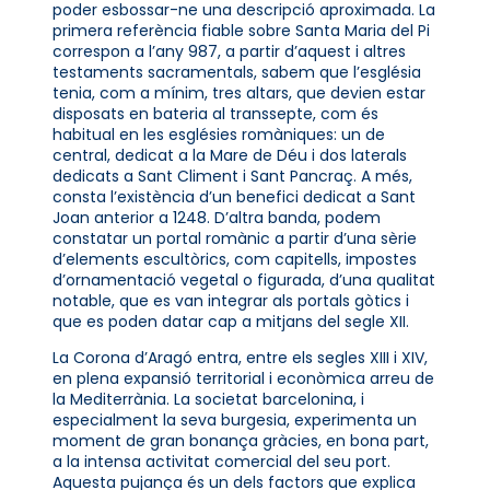
poder esbossar-ne una descripció aproximada. La
primera referència fiable sobre Santa Maria del Pi
correspon a l’any 987, a partir d’aquest i altres
testaments sacramentals, sabem que l’església
tenia, com a mínim, tres altars, que devien estar
disposats en bateria al transsepte, com és
habitual en les esglésies romàniques: un de
central, dedicat a la Mare de Déu i dos laterals
dedicats a Sant Climent i Sant Pancraç. A més,
consta l’existència d’un benefici dedicat a Sant
Joan anterior a 1248. D’altra banda, podem
constatar un portal romànic a partir d’una sèrie
d’elements escultòrics, com capitells, impostes
d’ornamentació vegetal o figurada, d’una qualitat
notable, que es van integrar als portals gòtics i
que es poden datar cap a mitjans del segle XII.
La Corona d’Aragó entra, entre els segles XIII i XIV,
en plena expansió territorial i econòmica arreu de
la Mediterrània. La societat barcelonina, i
especialment la seva burgesia, experimenta un
moment de gran bonança gràcies, en bona part,
a la intensa activitat comercial del seu port.
Aquesta pujança és un dels factors que explica