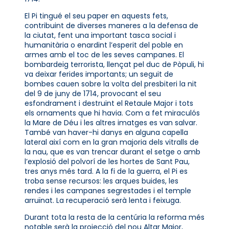
El Pi tingué el seu paper en aquests fets,
contribuint de diverses maneres a la defensa de
la ciutat, fent una important tasca social i
humanitària o enardint l’esperit del poble en
armes amb el toc de les seves campanes. El
bombardeig terrorista, llençat pel duc de Pòpuli, hi
va deixar ferides importants; un seguit de
bombes cauen sobre la volta del presbiteri la nit
del 9 de juny de 1714, provocant el seu
esfondrament i destruint el Retaule Major i tots
els ornaments que hi havia. Com a fet miraculós
la Mare de Déu i les altres imatges es van salvar.
També van haver-hi danys en alguna capella
lateral així com en la gran majoria dels vitralls de
la nau, que es van trencar durant el setge o amb
l’explosió del polvorí de les hortes de Sant Pau,
tres anys més tard. A la fi de la guerra, el Pi es
troba sense recursos: les arques buides, les
rendes i les campanes segrestades i el temple
arruïnat. La recuperació serà lenta i feixuga.
Durant tota la resta de la centúria la reforma més
notable serà la projecció del nou Altar Major,