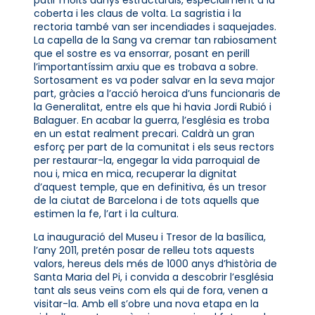
coberta i les claus de volta. La sagristia i la
rectoria també van ser incendiades i saquejades.
La capella de la Sang va cremar tan rabiosament
que el sostre es va ensorrar, posant en perill
l’importantíssim arxiu que es trobava a sobre.
Sortosament es va poder salvar en la seva major
part, gràcies a l’acció heroica d’uns funcionaris de
la Generalitat, entre els que hi havia Jordi Rubió i
Balaguer. En acabar la guerra, l’església es troba
en un estat realment precari. Caldrà un gran
esforç per part de la comunitat i els seus rectors
per restaurar-la, engegar la vida parroquial de
nou i, mica en mica, recuperar la dignitat
d’aquest temple, que en definitiva, és un tresor
de la ciutat de Barcelona i de tots aquells que
estimen la fe, l’art i la cultura.
La inauguració del Museu i Tresor de la basílica,
l’any 2011, pretén posar de relleu tots aquests
valors, hereus dels més de 1000 anys d’història de
Santa Maria del Pi, i convida a descobrir l’església
tant als seus veïns com els qui de fora, venen a
visitar-la. Amb ell s’obre una nova etapa en la