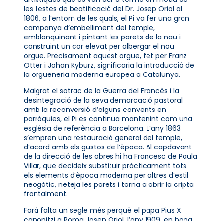
les festes de beatificació del Dr. Josep Oriol al
1806, a l’entorn de les quals, el Pi va fer una gran
campanya d’embelliment del temple,
emblanquinant i pintant les parets de la nau i
construint un cor elevat per albergar el nou
orgue. Precisament aquest orgue, fet per Franz
Otter i Johan Kyburz, significaria la introducció de
la orgueneria moderna europea a Catalunya.
Malgrat el sotrac de la Guerra del Francès i la
desintegració de la seva demarcació pastoral
amb la reconversió d’alguns convents en
parròquies, el Pi es continua mantenint com una
església de referència a Barcelona. L’any 1863
s’empren una restauració general del temple,
d’acord amb els gustos de l’època. Al capdavant
de la direcció de les obres hi ha Francesc de Paula
Villar, que decideix substituir pràcticament tots
els elements d’època moderna per altres d’estil
neogòtic, neteja les parets i torna a obrir la cripta
frontalment.
Farà falta un segle més perquè el papa Pius X
canonitzi a Roma Josep Oriol, l’any 1909, en bona