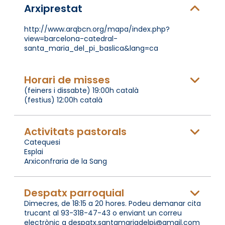
Arxiprestat
http://www.arqbcn.org/mapa/index.php?
view=barcelona-catedral-
santa_maria_del_pi_baslica&lang=ca
Horari de misses
(feiners i dissabte) 19:00h català
(festius) 12:00h català
Activitats pastorals
Catequesi
Esplai
Arxiconfraria de la Sang
Despatx parroquial
Dimecres, de 18:15 a 20 hores. Podeu demanar cita
trucant al 93-318-47-43 o enviant un correu
electrònic a despatx.santamariadelpi@gmail.com