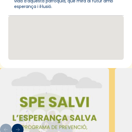
vida d’aquesta parròquia, que mira al futur amb
esperança i il·lusió.