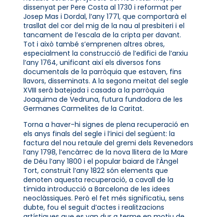
dissenyat per Pere Costa al 1730 i reformat per
Josep Mas i Dordal, l’any 1771, que comportarà el
trasllat del cor del mig de la nau al presbiteri i el
tancament de l’escala de la cripta per davant.
Tot i això també s’emprenen altres obres,
especialment la construcció de l’edifici de l’arxiu
l’any 1764, unificant així els diversos fons
documentals de la parròquia que estaven, fins
llavors, disseminats. A la segona meitat del segle
XVIII serà batejada i casada a la parròquia
Joaquima de Vedruna, futura fundadora de les
Germanes Carmelites de la Caritat.
Torna a haver-hi signes de plena recuperació en
els anys finals del segle i l’inici del següent: la
factura del nou retaule del gremi dels Revenedors
l’any 1798, l’encàrrec de la nova llitera de la Mare
de Déu l’any 1800 i el popular baiard de l’Àngel
Tort, construït l’any 1822 són elements que
denoten aquesta recuperació, a cavall de la
tímida introducció a Barcelona de les idees
neoclàssiques. Però el fet més significatiu, sens
dubte, fou el seguit d’actes i realitzacions
artístiques que es van dur a terme en motiu de