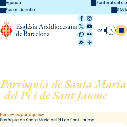
Agenda
Santoral del dia
SAVA
Fes un donatiu
Facebook
Instagram
X / Twitter
YouTube
CA
Me
Cerca
WhatsApp
Flickr
Radio Estel
Catalunya Cristi
Parròquia de Santa Maria
del Pi i de Sant Jaume
, de
Barcelona
Home
Les parròquies
Parròquia de Santa Maria del Pi i de Sant Jaume