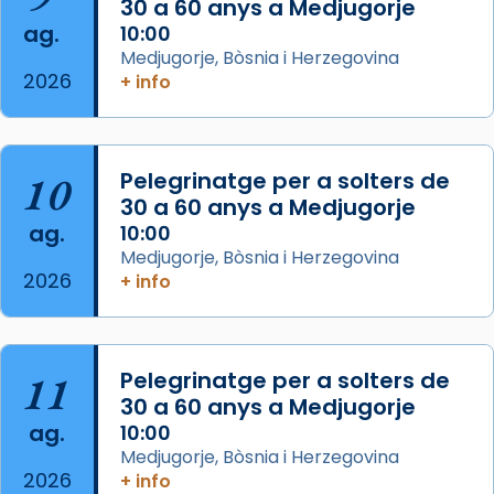
30 a 60 anys a Medjugorje
comitè organitzador de la visita apostòlica
ag.
10:00
del Sant Pare Lleó XIV a Barcelona, i als
Medjugorje, Bòsnia i Herzegovina
col·laboradors, a la Catedral de Barcelona.
2026
+ info
L’arquebisbe de Barcelona, el cardenal Joan
Josep Omella, ha presidit la missa i l’ha
concelebrat el bisbe auxiliar de Barcelona,
10
Pelegrinatge per a solters de
Mons. David Abadías.
30 a 60 anys a Medjugorje
📸 Dr. G. Simón
ag.
10:00
Medjugorje, Bòsnia i Herzegovina
Photo
2026
+ info
View on Facebook
·
Share
Arquebisbat de Barcelona
11
Pelegrinatge per a solters de
2 weeks ago
30 a 60 anys a Medjugorje
Memòria de les santes Juliana i
ag.
10:00
Semproniana, verges i màrtirs.
Medjugorje, Bòsnia i Herzegovina
2026
+ info
Acompanyant la història de sant Cugat, a