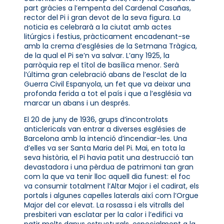
part gràcies a l’empenta del Cardenal Casañas,
rector del Pi i gran devot de la seva figura. La
noticia es celebrarà a la ciutat amb actes
litúrgics i festius, pràcticament encadenant-se
amb la crema d’esglésies de la Setmana Tràgica,
de la qual el Pi se’n va salvar. L’any 1925, la
parròquia rep el títol de basílica menor. Serà
l’última gran celebració abans de l’esclat de la
Guerra Civil Espanyola, un fet que va deixar una
profonda ferida a tot el país i que a l’església va
marcar un abans i un després.
El 20 de juny de 1936, grups d’incontrolats
anticlericals van entrar a diverses esglésies de
Barcelona amb la intenció d’incendiar-les. Una
d’elles va ser Santa Maria del Pi. Mai, en tota la
seva història, el Pi havia patit una destrucció tan
devastadora i una pèrdua de patrimoni tan gran
com la que va tenir lloc aquell dia funest: el foc
va consumir totalment l’Altar Major i el cadirat, els
portals i algunes capelles laterals així com l’Orgue
Major del cor elevat. La rosassa i els vitralls del
presbiteri van esclatar per la calor i l’edifici va
patir molts danys estructurals, especialment a la