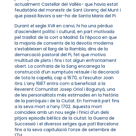
actualment Castellar del Vallés- que havia estat
feudatària del monestir de Sant Llorenç del Munt i
que passà llavors a ser-ho de Santa Maria del Pi.
Durant el segle XVII en canvi, hi ha una pèrdua
d’ascendent polític i cultural, en part motivada
pel trasllat de la cort a Madrid. És l’època en que
la majoria de convents de la devotio moderna
s’estableixen al llarg de la Rambla, dins de la
demarcació pastoral del Pi, fet que motiva
multitud de plets i fins i tot algun enfrontament
obert. La confraria de la Sang encarrega la
construcció d’un sumptuós retaule i la decoració
de tota la capella, cap a 1670, a l’escultor Joan
Gra. L’any 1687 entra com a beneficiat a la
Reverent Comunitat Josep Oriol i Bogunyà, una
de les personalitats més estimades en la història
de la parròquia i de la Ciutat. En formarà part fins
a la seva mort a l’any 1702. Aquesta mort
coincideix amb un nou segle i l’inici d’un dels
pitjors episodis bèl·lics de la ciutat: la Guerra de
Successió i el diversos setges que patí Barcelona
fins a la seva capitulació l’onze de setembre de
1714.