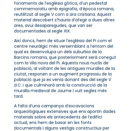
fonaments de l’església gòtica, d’un pedestal
commemoratiu amb epigrafia, d’època romana,
reutilitzat al segle V com a ara cristiana. Aquest
material descobert s’hauria d’afegir a dues altres
ares, avui desaparegudes, que van ser
documentades al segle XIX.
Així doncs, hem de situar l’església del Pi com el
centre neuràlgic més versemblant a l’entorn del
qual es desenvolupa un dels suburbia de la
Barcino romana, que posteriorment serà conegut
com la Vila nova del Pi. Aquests nous nuclis de
població, al voltant de les antigues muralles de la
ciutat, responen a un augment progressiu de la
població que ja es venia donant des del segle V
d.C. i que culminarà amb la construcció de la
muralla medieval de Jaume I vuit segles més
tard.
A falta d’una campanya d’excavacions
arqueològiques extensives que ens aportin dades
materials sobre els antecedents de l’edifici
actual, ens hem de basar en les fonts
documentals i alguns vestigis constructius per