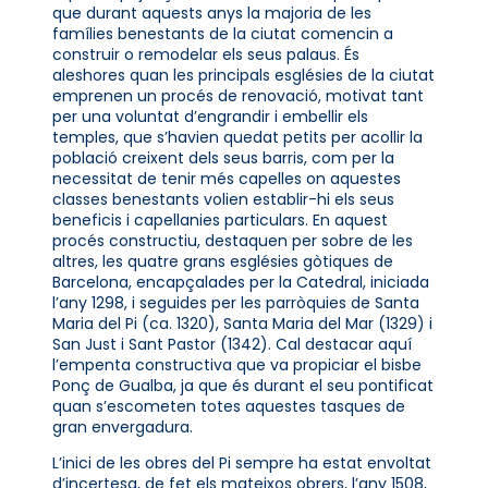
que durant aquests anys la majoria de les
famílies benestants de la ciutat comencin a
construir o remodelar els seus palaus. És
aleshores quan les principals esglésies de la ciutat
emprenen un procés de renovació, motivat tant
per una voluntat d’engrandir i embellir els
temples, que s’havien quedat petits per acollir la
població creixent dels seus barris, com per la
necessitat de tenir més capelles on aquestes
classes benestants volien establir-hi els seus
beneficis i capellanies particulars. En aquest
procés constructiu, destaquen per sobre de les
altres, les quatre grans esglésies gòtiques de
Barcelona, encapçalades per la Catedral, iniciada
l’any 1298, i seguides per les parròquies de Santa
Maria del Pi (ca. 1320), Santa Maria del Mar (1329) i
San Just i Sant Pastor (1342). Cal destacar aquí
l’empenta constructiva que va propiciar el bisbe
Ponç de Gualba, ja que és durant el seu pontificat
quan s’escometen totes aquestes tasques de
gran envergadura.
L’inici de les obres del Pi sempre ha estat envoltat
d’incertesa, de fet els mateixos obrers, l’any 1508,