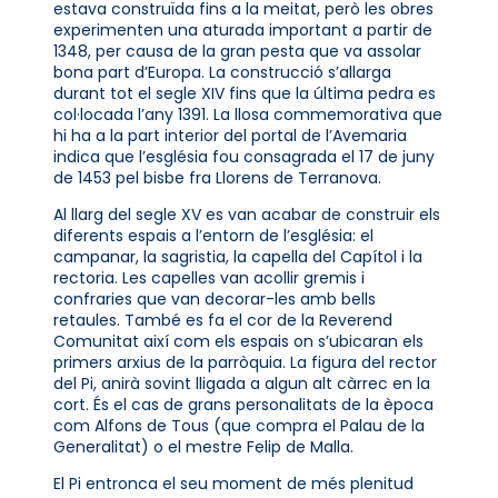
estava construïda fins a la meitat, però les obres
experimenten una aturada important a partir de
1348, per causa de la gran pesta que va assolar
bona part d’Europa. La construcció s’allarga
durant tot el segle XIV fins que la última pedra es
col·locada l’any 1391. La llosa commemorativa que
hi ha a la part interior del portal de l’Avemaria
indica que l’església fou consagrada el 17 de juny
de 1453 pel bisbe fra Llorens de Terranova.
Al llarg del segle XV es van acabar de construir els
diferents espais a l’entorn de l’església: el
campanar, la sagristia, la capella del Capítol i la
rectoria. Les capelles van acollir gremis i
confraries que van decorar-les amb bells
retaules. També es fa el cor de la Reverend
Comunitat així com els espais on s’ubicaran els
primers arxius de la parròquia. La figura del rector
del Pi, anirà sovint lligada a algun alt càrrec en la
cort. És el cas de grans personalitats de la època
com Alfons de Tous (que compra el Palau de la
Generalitat) o el mestre Felip de Malla.
El Pi entronca el seu moment de més plenitud