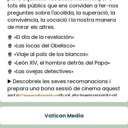
tots els públics que ens conviden a fer-nos
preguntes sobre l'acollida, la superació, la
convivència, la vocació i la nostra manera
de mirar els altres.
🍿 «El día de la revelación»
🍿 «Las locas del Obelisco»
🍿 «Viaje al país de los blancos»
🍿 «León XIV, el hombre detrás del Papa»
🍿 «Las ovejas detectives»
▶️ Descobreix les seves recomanacions i
prepara una bona sessió de cinema aquest
est
itual @cinemaspiritcat
#CinemaEspiritual
Imatge: Generada amb IA (OpenAI)
Video
Vatican Media
View on Facebook
·
Share