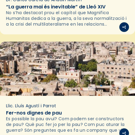
“La guerra mai és inevitable” de Lleó XIV
No s’ha destacat prou el capítol que Magnifica
Humanitas dedica a la guerra, a la seva normalització i
a la crisi del multilateralisme en les relacions
internacionals. És rellevant perquè la pau…
Llic. Lluís Agustí i Parrot
Fer-nos dignes de pau
Es possible la pau avui? Com podem ser constructors
de pau? Què puc fer jo per la pau? Com puc aturar la
guerra? Són preguntes que es fa un company que viu…