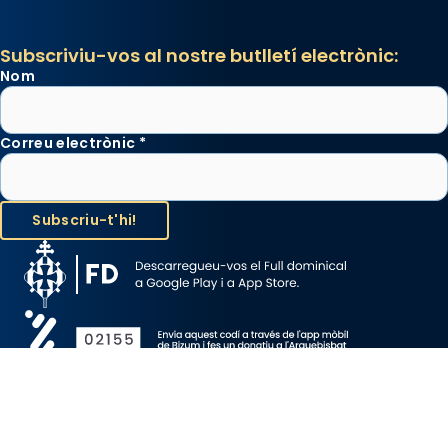
Subscriviu-vos al nostre butlletí electrònic:
Nom
Correu electrònic
*
Avís Legal
Protecció de Dades
Política de Cookies
Canal de denúncia
Copyright 2026 ©ARQUEBISBAT DE BARCELONA, tots els drets