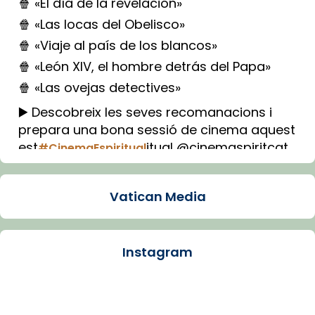
🍿 «El día de la revelación»
🍿 «Las locas del Obelisco»
🍿 «Viaje al país de los blancos»
🍿 «León XIV, el hombre detrás del Papa»
🍿 «Las ovejas detectives»
▶️ Descobreix les seves recomanacions i
prepara una bona sessió de cinema aquest
est
itual @cinemaspiritcat
#CinemaEspiritual
Imatge: Generada amb IA (OpenAI)
Video
Vatican Media
View on Facebook
·
Share
Instagram
Arquebisbat de Barcelona
1 week ago
La Carmina va patir depressió. Fa gairebé
dos mesos, a l'Estadi Lluís Companys, la