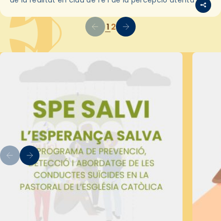
l’alè de…
1
2