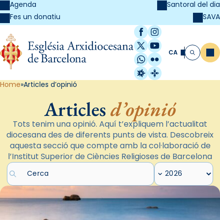
Agenda
Santoral del dia
SAVA
Fes un donatiu
Facebook
Instagram
X / Twitter
YouTube
CA
Me
Cerca
WhatsApp
Flickr
Radio Estel
Catalunya Cristi
Home
Articles d’opinió
Articles
d’opinió
Tots tenim una opinió. Aquí t’expliquem l’actualitat
diocesana des de diferents punts de vista. Descobreix
aquesta secció que compte amb la col·laboració de
l’Institut Superior de Ciències Religioses de Barcelona
Cercar articles
Filtrar per any