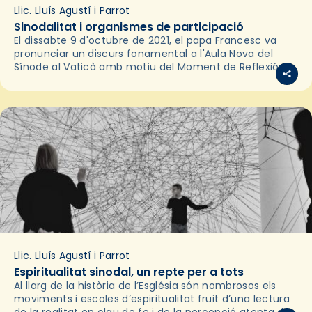
Llic. Lluís Agustí i Parrot
Sinodalitat i organismes de participació
El dissabte 9 d'octubre de 2021, el papa Francesc va
pronunciar un discurs fonamental a l'Aula Nova del
Sínode al Vaticà amb motiu del Moment de Reflexió
per a l'inici del Procés…
Llic. Lluís Agustí i Parrot
Espiritualitat sinodal, un repte per a tots
Al llarg de la història de l’Església són nombrosos els
moviments i escoles d’espiritualitat fruit d’una lectura
de la realitat en clau de fe i de la percepció atenta de