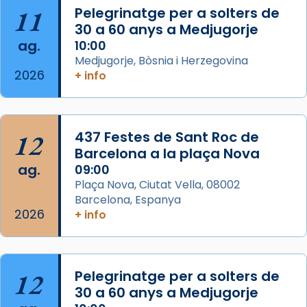
11
Pelegrinatge per a solters de
concelebrat el bisbe auxiliar de Barcelona,
30 a 60 anys a Medjugorje
Mons. David Abadías.
ag.
10:00
📸 Dr. G. Simón
Medjugorje, Bòsnia i Herzegovina
2026
+ info
Photo
View on Facebook
·
Share
12
437 Festes de Sant Roc de
Arquebisbat de Barcelona
2 weeks ago
Barcelona a la plaça Nova
ag.
09:00
Memòria de les santes Juliana i
Plaça Nova, Ciutat Vella, 08002
Semproniana, verges i màrtirs.
Barcelona, Espanya
2026
Acompanyant la història de sant Cugat, a
+ info
partir de l’Edat Mitjana sorgeix la tradició
que les santes Juliana (“relatiu a Júlia”) i
Semproniana (“relatiu a Semprònia =
12
Pelegrinatge per a solters de
eterna”) són deixebles seves. I l’any 1667, el
30 a 60 anys a Medjugorje
frare Joan Gaspar Roig, afirma en una obra