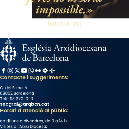
impossible.
View on Facebook
·
Share
(Mt 17,14-20)
Facebook
Instagram
X / Twitter
YouTube
WhatsApp
Flickr
Radio Estel
Catalunya Cristiana
Contacte i suggeriments:
C. del Bisbe, 5
08002 Barcelona
Telf. 93 270 10 10
secgral@arqbcn.cat
Horari d'atenció al públic:
de dilluns a divendres, de 9 a 14 h.
Visites a l'Arxiu Diocesà: