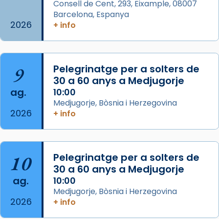
Consell de Cent, 293, Eixample, 08007
Barcelona, Espanya
2026
Arquebisbat de Barcelona
+ info
is at Catedral
de Barcelona.
2 weeks ago
Aquest dilluns, 27 de juliol, ha tingut lloc la
9
Pelegrinatge per a solters de
missa d’acció de gràcies en agraïment al
30 a 60 anys a Medjugorje
comitè organitzador de la visita apostòlica
ag.
10:00
del Sant Pare Lleó XIV a Barcelona, i als
Medjugorje, Bòsnia i Herzegovina
col·laboradors, a la Catedral de Barcelona.
2026
+ info
L’arquebisbe de Barcelona, el cardenal Joan
Josep Omella, ha presidit la missa i l’ha
concelebrat el bisbe auxiliar de Barcelona,
10
Pelegrinatge per a solters de
Mons. David Abadías.
30 a 60 anys a Medjugorje
📸 Dr. G. Simón
ag.
10:00
Medjugorje, Bòsnia i Herzegovina
Photo
2026
+ info
View on Facebook
·
Share