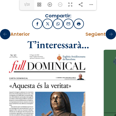
1/31
Compartir:
Facebook
X / Twitter
WhatsApp
Email
Imprimir
Anterior
Següent
T’interessarà…