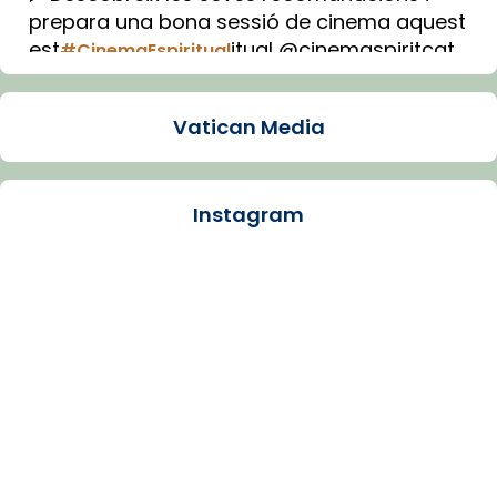
prepara una bona sessió de cinema aquest
est
itual @cinemaspiritcat
#CinemaEspiritual
Imatge: Generada amb IA (OpenAI)
Video
Vatican Media
View on Facebook
·
Share
Instagram
Arquebisbat de Barcelona
1 week ago
La Carmina va patir depressió. Fa gairebé
dos mesos, a l'Estadi Lluís Companys, la
jove va fer arribar el seu testimoni al papa
Lleó XIV.
Recupera l'entrevista comp
Vatican
tican News 👇
News
www.vaticannews.va/es/iglesia/news/2026-