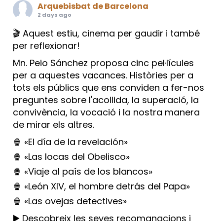
Arquebisbat de Barcelona
2 days ago
🎬 Aquest estiu, cinema per gaudir i també
per reflexionar!
Mn. Peio Sánchez proposa cinc pel·lícules
per a aquestes vacances. Històries per a
tots els públics que ens conviden a fer-nos
preguntes sobre l'acollida, la superació, la
convivència, la vocació i la nostra manera
de mirar els altres.
🍿 «El día de la revelación»
🍿 «Las locas del Obelisco»
🍿 «Viaje al país de los blancos»
🍿 «León XIV, el hombre detrás del Papa»
🍿 «Las ovejas detectives»
▶️ Descobreix les seves recomanacions i