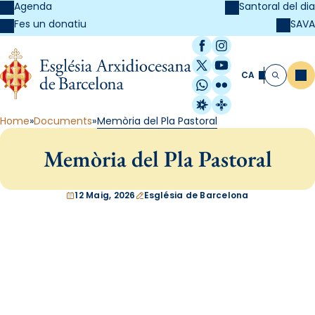
Agenda
Santoral del dia
SAVA
Fes un donatiu
Facebook
Instagram
X / Twitter
YouTube
CA
Me
Cerca
WhatsApp
Flickr
Radio Estel
Catalunya Cristi
Home
Documents
Memòria del Pla Pastoral
Memòria del Pla Pastoral
12 Maig, 2026
Església de Barcelona