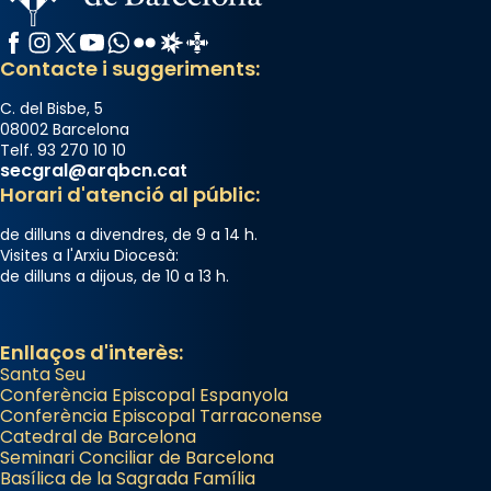
Facebook
Instagram
X / Twitter
YouTube
WhatsApp
Flickr
Radio Estel
Catalunya Cristiana
Contacte i suggeriments:
C. del Bisbe, 5
08002 Barcelona
Telf. 93 270 10 10
secgral@arqbcn.cat
Horari d'atenció al públic:
de dilluns a divendres, de 9 a 14 h.
Visites a l'Arxiu Diocesà:
de dilluns a dijous, de 10 a 13 h.
Enllaços d'interès:
Santa Seu
Conferència Episcopal Espanyola
Conferència Episcopal Tarraconense
Catedral de Barcelona
Seminari Conciliar de Barcelona
Basílica de la Sagrada Família