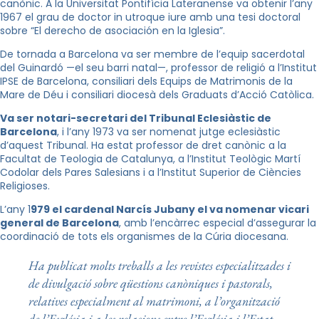
canònic. A la Universitat Pontifícia Lateranense va obtenir l’any
1967 el grau de doctor in utroque iure amb una tesi doctoral
sobre “El derecho de asociación en la Iglesia”.
De tornada a Barcelona va ser membre de l’equip sacerdotal
del Guinardó —el seu barri natal—, professor de religió a l’Institut
IPSE de Barcelona, consiliari dels Equips de Matrimonis de la
Mare de Déu i consiliari diocesà dels Graduats d’Acció Catòlica.
Va ser notari-secretari del Tribunal Eclesiàstic de
Barcelona
, i l’any 1973 va ser nomenat jutge eclesiàstic
d’aquest Tribunal. Ha estat professor de dret canònic a la
Facultat de Teologia de Catalunya, a l’Institut Teològic Martí
Codolar dels Pares Salesians i a l’Institut Superior de Ciències
Religioses.
L’any 1
979 el cardenal Narcís Jubany el va nomenar vicari
general de Barcelona
, amb l’encàrrec especial d’assegurar la
coordinació de tots els organismes de la Cúria diocesana.
Ha publicat molts treballs a les revistes especialitzades i
de divulgació sobre qüestions canòniques i pastorals,
relatives especialment al matrimoni, a l’organització
de l’Església i a les relacions entre l’Església i l’Estat.