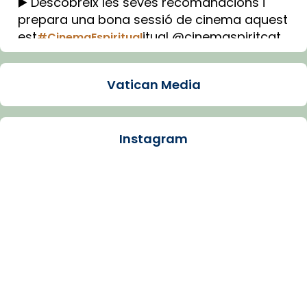
▶️ Descobreix les seves recomanacions i
prepara una bona sessió de cinema aquest
est
itual @cinemaspiritcat
#CinemaEspiritual
Imatge: Generada amb IA (OpenAI)
Video
Vatican Media
View on Facebook
·
Share
Instagram
Arquebisbat de Barcelona
1 week ago
La Carmina va patir depressió. Fa gairebé
dos mesos, a l'Estadi Lluís Companys, la
jove va fer arribar el seu testimoni al papa
Lleó XIV.
Recupera l'entrevista comp
Vatican
tican News 👇
News
www.vaticannews.va/es/iglesia/news/2026-