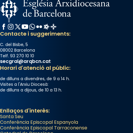
Facebook
Instagram
X / Twitter
YouTube
WhatsApp
Flickr
Radio Estel
Catalunya Cristiana
Contacte i suggeriments:
C. del Bisbe, 5
08002 Barcelona
Telf. 93 270 10 10
secgral@arqbcn.cat
Horari d'atenció al públic:
de dilluns a divendres, de 9 a 14 h.
Visites a l'Arxiu Diocesà:
de dilluns a dijous, de 10 a 13 h.
Enllaços d'interès:
Santa Seu
Conferència Episcopal Espanyola
Conferència Episcopal Tarraconense