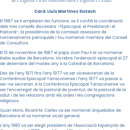
Card. Lluís Martínez Sistach
El 1987 se li ampliaren les funcions: se li confià la coordinació
dels tres consells diocesans –l’Episcopal, el Presbiteral i el
Pastoral-, la presidència de la comissió assessora de
nomenaments parroquials i fou nomenat membre del Consell
de Consultors.
El 13 de novembre de 1987 el papa Joan Pau II el va nomenar
bisbe auxiliar de Barcelona. Va rebre l’ordenació episcopal el 27
de desembre del mateix any a la Catedral de Barcelona.
Des de l’any 1971 fins l’any 1977 va ser vicesecretari de la
Conferència Episcopal Tarraconense i l’any 1977 va passar a
ser-ne secretari. A la Conferència Episcopal Tarraconense va
ser l’encarregat de la pastoral de joventut, de la pastoral de la
salut i de les relacions amb els ordes i les congregacions
religiosos.
Quan Mons. Ricard M. Carles va ser nomenat arquebisbe de
Barcelona el va nomenar vicari general.
L’any 1983 va ser elegit president de l’Associació Espanyola de