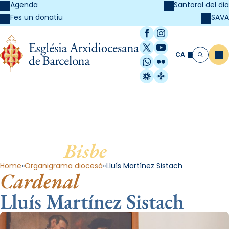
Agenda
Santoral del dia
SAVA
Fes un donatiu
Facebook
Instagram
X / Twitter
YouTube
CA
Me
Cerca
WhatsApp
Flickr
Radio Estel
Catalunya Cristi
Bisbe
emèrit
Home
Organigrama diocesà
Lluís Martínez Sistach
Cardenal
Lluís Martínez Sistach