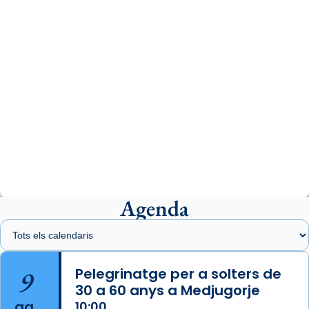
07/carmina-historia-depresion-papa-viaje-
espana-testimoni...
Photo
View on Facebook
·
Share
Arquebisbat de Barcelona
2 weeks ago
«Avui les santes Juliana i Semproniana ens
ajuden a alçar la mirada»
Mons. Sergi Gordo, bisbe de Tortosa, ha
presidit aquest 27 de juliol la missa de Les
Agenda
Santes de Mataró.
🔗
tinyurl.com/cvu5jmbk
📸 J. Merino
9
Pelegrinatge per a solters de
30 a 60 anys a Medjugorje
Photo
ag.
10:00