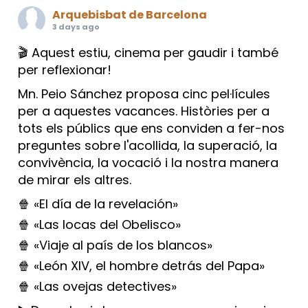
Arquebisbat de Barcelona
3 days ago
🎬 Aquest estiu, cinema per gaudir i també
per reflexionar!
Mn. Peio Sánchez proposa cinc pel·lícules
per a aquestes vacances. Històries per a
tots els públics que ens conviden a fer-nos
preguntes sobre l'acollida, la superació, la
convivència, la vocació i la nostra manera
de mirar els altres.
🍿 «El día de la revelación»
🍿 «Las locas del Obelisco»
🍿 «Viaje al país de los blancos»
🍿 «León XIV, el hombre detrás del Papa»
🍿 «Las ovejas detectives»