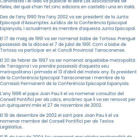
Canonistes i el 1986 va publicar el llibre Las Asociaciones de
fieles, del qual s’han fet cinc edicions en castellà i una en italià.
Des de l’any 1990 fins l’any 2002 va ser president de la Junta
Episcopal d’Assumptes Jurídics de la Conferència Episcopal
Espanyola, i actualment és membre d’aquesta Junta Episcopal.
El 17 de maig de 1991 va ser nomenat bisbe de Tortosa. Prengué
possessió de la diòcesi el 7 de juliol de 1991. Com a bisbe de
Tortosa va participar en el Concili Provincial Tarraconense.
El 20 de febrer de 1997 va ser nomenat arquebisbe metropolità
de Tarragona i va prendre possessió d’aquesta seu
metropolitana i primada el 13 d’abril del mateix any. És president
de la Conferència Episcopal Tarraconense i membre de la
Comissió Permanent de la Conferència Episcopal Espanyola.
L’any 1996 el papa Joan Pau II el va nomenar consultor del
Consell Pontifici per als Laics, encàrrec que li va ser renovat per
un quinquenni més el 27 de novembre de 2002.
El 16 de desembre de 2002 el sant pare Joan Pau II el va
nomenar membre del Consell Pontifici per als Textos
Legislatius.