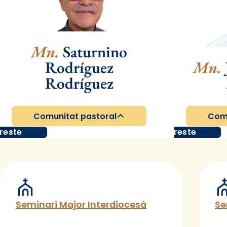
Mn.
Saturnino
Rodríguez
Mn.
Rodríguez
Comunitat pastoral
Comu
reste
Arxipreste
Seminari Major Interdiocesà
Se