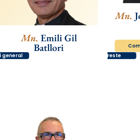
Mn.
J
Mn.
Emili Gil
Batllori
Comu
i general
Arxipreste