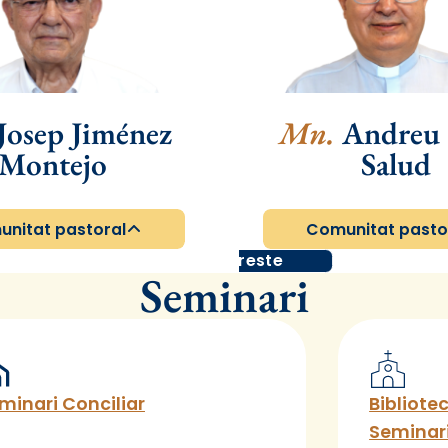
Josep Jiménez
Mn.
Andreu 
Montejo
Salud
nitat pastoral
Comunitat pasto
Arxipreste
Seminari
minari Conciliar
Bibliote
Seminari