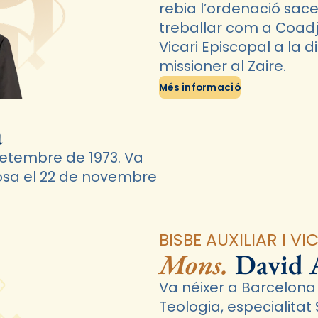
rebia l’ordenació sacer
treballar com a Coadju
Vicari Episcopal a la 
missioner al Zaire.
Més informació
a
setembre de 1973. Va
tosa el 22 de novembre
BISBE AUXILIAR I V
Mons.
David 
Va néixer a Barcelona el
Teologia, especialitat