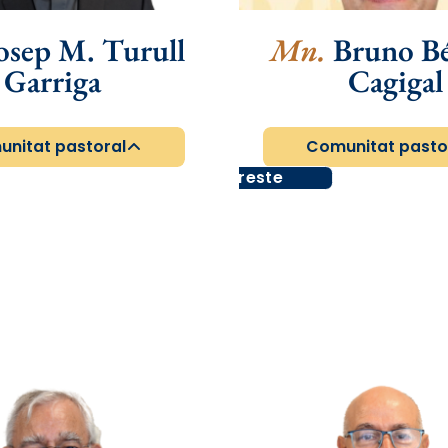
osep M. Turull
Mn.
Bruno B
Garriga
Cagigal
nitat pastoral
Comunitat pasto
Arxipreste