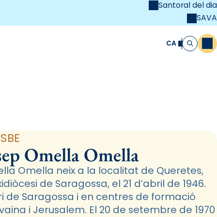
Santoral del dia
SAVA
el
unya Cristiana
CA
M
Cerca
SBE
sep Omella Omella
la Omella neix a la localitat de Queretes,
xidiòcesi de Saragossa, el 21 d’abril de 1946.
ri de Saragossa i en centres de formació
vaina i Jerusalem. El 20 de setembre de 1970