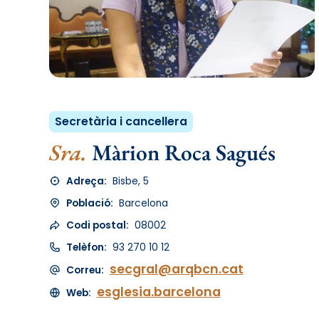
Secretària i cancellera
Sra.
Màrion Roca Sagués
Adreça:
Bisbe, 5
Població:
Barcelona
Codi postal:
08002
Telèfon:
93 270 10 12
secgral@arqbcn.cat
Correu:
esglesia.barcelona
Web: