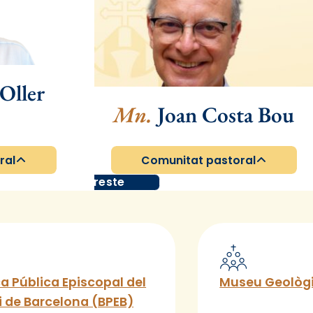
Oller
Mn.
Joan Costa Bou
ral
Comunitat pastoral
Arxipreste
ca Pública Episcopal del
Museu Geològi
 de Barcelona (BPEB)