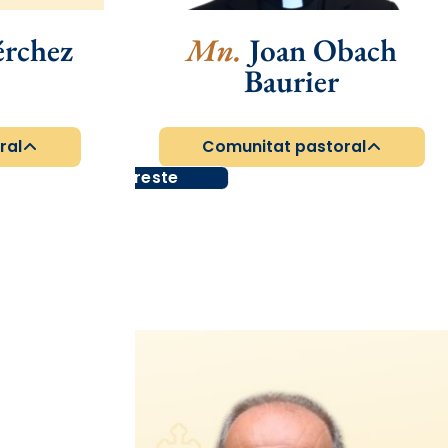
érchez
Mn.
Joan Obach
Baurier
ral
Comunitat pastoral
Arxipreste