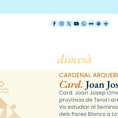
Facebook
Instagram
X / Twitter
YouTube
WhatsApp
Flickr
Radio Est
Catal
rganigrama
diocesà
CARDENAL ARQUEBI
Card.
Joan Jo
Card. Joan Josep Omel
província de Terol i ar
Va estudiar al Semina
dels Pares Blancs a Lo