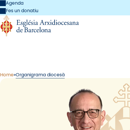
Agenda
Fes un donatiu
O
Home
Organigrama diocesà