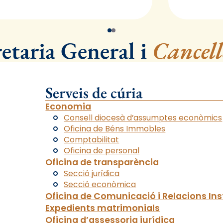
retaria General i
Cancell
Serveis de cúria
Economia
Consell diocesà d’assumptes econòmics
Oficina de Béns Immobles
Comptabilitat
Oficina de personal
Oficina de transparència
Secció jurídica
Secció econòmica
Oficina de Comunicació i Relacions Ins
Expedients matrimonials
Oficina d’assessoria jurídica