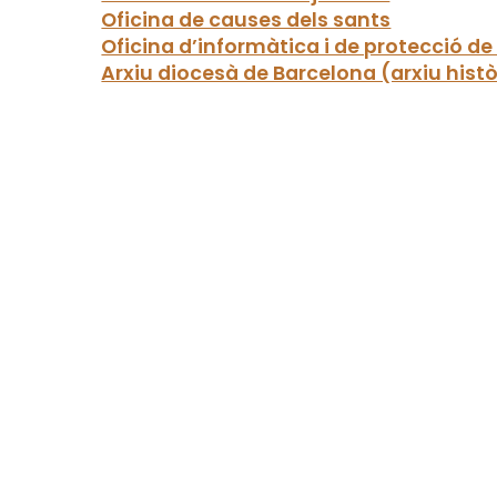
Oficina de causes dels sants
Oficina d’informàtica i de protecció d
Arxiu diocesà de Barcelona (arxiu histò