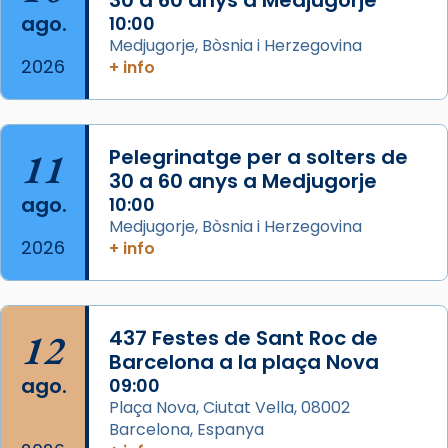
Arquebisbat de Barcelona
ago.
10:00
2 weeks ago
Medjugorje, Bòsnia i Herzegovina
2026
Memòria de les santes Juliana i
+ info
Semproniana, verges i màrtirs.
Acompanyant la història de sant Cugat, a
partir de l’Edat Mitjana sorgeix la tradició
11
Pelegrinatge per a solters de
que les santes Juliana (“relatiu a Júlia”) i
30 a 60 anys a Medjugorje
Semproniana (“relatiu a Semprònia =
ago.
10:00
eterna”) són deixebles seves. I l’any 1667, el
Medjugorje, Bòsnia i Herzegovina
2026
+ info
frare Joan Gaspar Roig, afirma en una obra
que les santes són filles de l’antiga Iluro.
Mataró en reivindicarà les relíq
...
Ver más
12
437 Festes de Sant Roc de
Foto
Barcelona a la plaça Nova
ago.
09:00
View on Facebook
·
Share
Plaça Nova, Ciutat Vella, 08002
Barcelona, Espanya