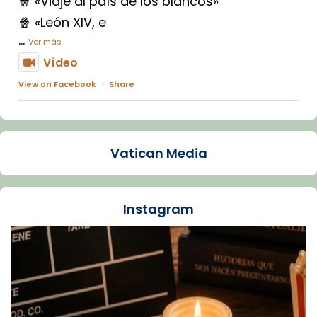
🍿 «Viaje al país de los blancos»
🍿 «León XIV, e
...
Ver más
Vídeo
View on Facebook
·
Share
Arquebisbat de Barcelona
1 week ago
Vatican Media
La Carmina va patir depressió. Fa gairebé
dos mesos, a l'Estadi Lluís Companys, la
jove va fer arribar el seu testimoni al papa
Instagram
Lleó XIV.
Recupera l'entrevista comp
Vatican
tican News 👇
News
www.vaticannews.va/es/iglesia/news/2026-
07/carmina-historia-depresion-papa-viaje-