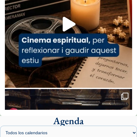
espana-testimoni...
Foto
View on Facebook
·
Share
Arquebisbat de Barcelona
1 week ago
«Avui les santes Juliana i Semproniana ens
ajuden a alçar la mirada»
Mons. Sergi Gordo, bisbe de Tortosa, ha
presidit aquest 27 de juliol la missa de Les
Santes de Mataró.
🔗
tinyurl.com/cvu5jmbk
📸 J. Merino
Agenda
Foto
View on Facebook
·
Share