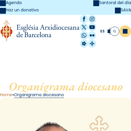
Agenda
Santoral del día
SAVA
Haz un donativo
Facebook
Instagram
X / Twitter
YouTube
ES
Me
Buscar
WhatsApp
Flickr
Radio Estel
Catalunya Cristi
Organigrama diocesano
Home
Organigrama diocesano