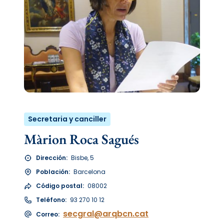
Secretaria y canciller
Màrion Roca Sagués
Dirección:
Bisbe, 5
Población:
Barcelona
Código postal:
08002
Teléfono:
93 270 10 12
secgral@arqbcn.cat
Correo: