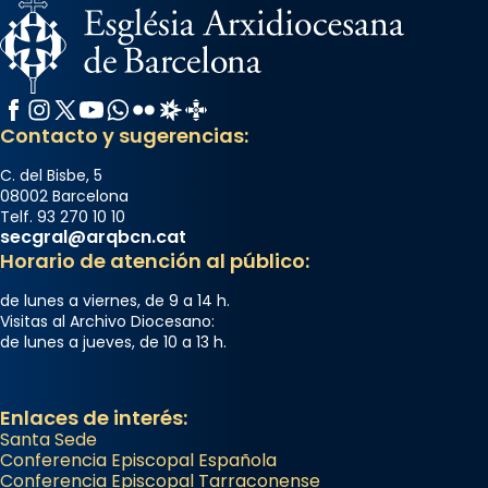
Facebook
Instagram
X / Twitter
YouTube
WhatsApp
Flickr
Radio Estel
Catalunya Cristiana
Contacto y sugerencias:
C. del Bisbe, 5
08002 Barcelona
Telf. 93 270 10 10
secgral@arqbcn.cat
Horario de atención al público:
de lunes a viernes, de 9 a 14 h.
Visitas al Archivo Diocesano:
de lunes a jueves, de 10 a 13 h.
Enlaces de interés:
Santa Sede
Conferencia Episcopal Española
Conferencia Episcopal Tarraconense