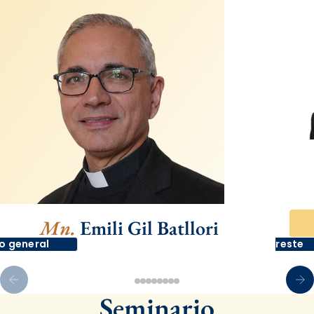
Mn.
Emili Gil Batllori
o general
Arcipreste
Seminario