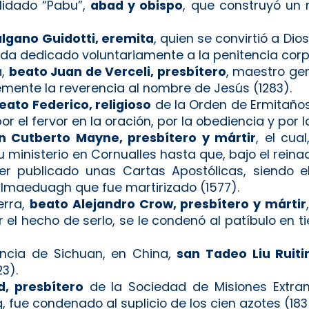
llidado “Pabu”,
abad y obispo
, que construyó un 
lgano Guidotti, eremita
, quien se convirtió a Di
vida dedicado voluntariamente a la penitencia corpor
a,
beato Juan de Verceli, presbítero
, maestro ge
mente la reverencia al nombre de Jesús (1283).
eato Federico, religioso
de la Orden de Ermitaños
or el fervor en la oración, por la obediencia y por l
n Cutberto Mayne, presbítero y mártir
, el cua
 ministerio en Cornualles hasta que, bajo el reinad
r publicado unas Cartas Apostólicas, siendo e
Kilmaeduagh que fue martirizado (1577).
erra,
beato Alejandro Crow, presbítero y mártir
 el hecho de serlo, se le condenó al patíbulo en t
incia de Sichuan, en China,
san Tadeo Liu Ruitin
23).
, presbítero
de la Sociedad de Misiones Extran
, fue condenado al suplicio de los cien azotes (183