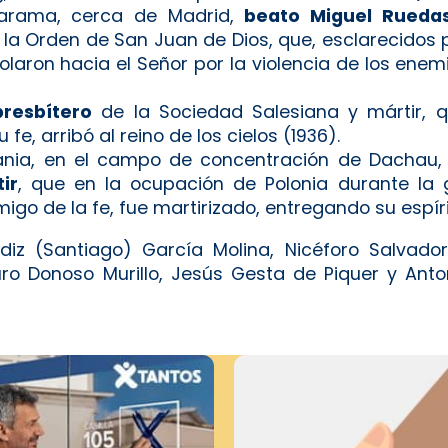
 Jarama, cerca de Madrid,
beato Miguel Ruedas
de la Orden de San Juan de Dios, que, esclarecidos 
olaron hacia el Señor por la violencia de los enemi
presbítero
de la Sociedad Salesiana y mártir, 
fe, arribó al reino de los cielos (1936).
ania, en el campo de concentración de Dachau
ir
, que en la ocupación de Polonia durante la g
o de la fe, fue martirizado, entregando su espírit
z (Santiago) García Molina, Nicéforo Salvador
uro Donoso Murillo, Jesús Gesta de Piquer y Anto