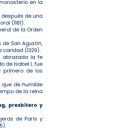
monasterio en la
os después de una
al (1181).
neral de la Orden
 de San Agustín,
a caridad (1329).
l, abrazada la fe
o de Isabel I, fue
l primero de los
, que de humilde
iempo de la reina
g, presbítero y
jeras de París y
5).