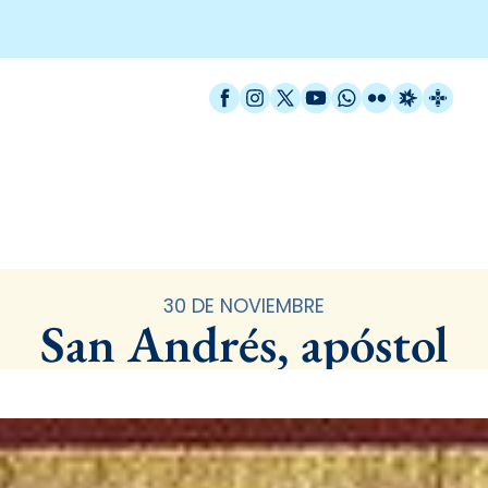
Facebook
Instagram
X / Twitter
YouTube
WhatsApp
Flickr
Radio Est
Catal
Santoral
30 DE NOVIEMBRE
San Andrés, apóstol