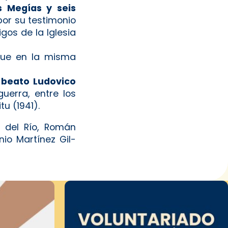
 Megías y seis
por su testimonio
gos de la Iglesia
que en la misma
,
beato Ludovico
uerra, entre los
u (1941).
 del Río, Román
nio Martínez Gil-