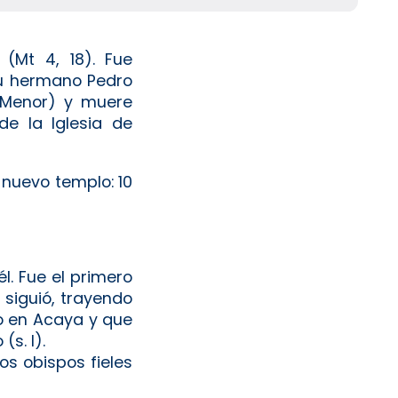
(Mt 4, 18). Fue
su hermano Pedro
a Menor) y muere
e la Iglesia de
 nuevo templo: 10
l. Fue el primero
 siguió, trayendo
io en Acaya y que
s. I).
os obispos fieles