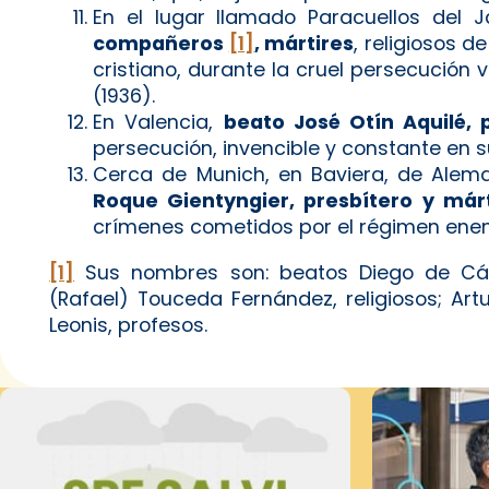
En el lugar llamado Paracuellos del
compañeros
[1]
, mártires
, religiosos 
cristiano, durante la cruel persecución v
(1936).
En Valencia,
beato José Otín Aquilé, 
persecución, invencible y constante en su 
Cerca de Munich, en Baviera, de Alem
Roque Gientyngier, presbítero y márt
crímenes cometidos por el régimen enemig
[1]
Sus nombres son: beatos Diego de Cádi
(Rafael) Touceda Fernández, religiosos; Art
Leonis, profesos.