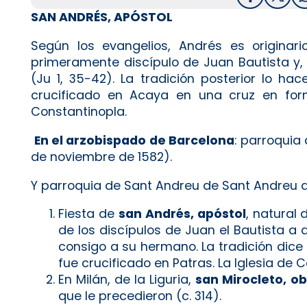
SAN AN­DRÉS, APÓS­TOL
Según los evangelios, Andrés es originar
primeramente discípulo de Juan Bautista y
(Ju 1, 35-42). La tradición posterior lo h
crucificado en Acaya en una cruz en form
Constantinopla.
En el arzobispado de Barcelona
: parroquia
de noviembre de 1582).
Y parroquia de Sant Andreu de Sant Andreu d
Fiesta de
san Andrés, apóstol
, natural
de los discípulos de Juan el Bautista a 
consigo a su hermano. La tradición dice
fue crucificado en Patras. La Iglesia de 
En Milán, de la Liguria,
san Mirocleto, o
que le precedieron (c. 314).