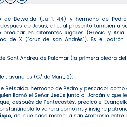
io de Betsaida (Ju 1, 44) y hermano de Pedro 
, después de Jesús, al cual presentó también a 
ace predicar en diferentes lugares (Grecia y Asi
a de X ("cruz de san Andrés"). Es el patrón d
 de Sant Andreu de Palomar (la primera piedra del
e Llavaneres (C/ de Munt, 2).
 de Betsaida, hermano de Pedro y pescador como é
quien llamó el Señor Jesús junto al Jordán y que le
 que, después de Pentecostés, predicó el Evangel
Constantinopla lo venera como muy insigne patrono (
bispo
, del que hace memoria san Ambrosio entre l