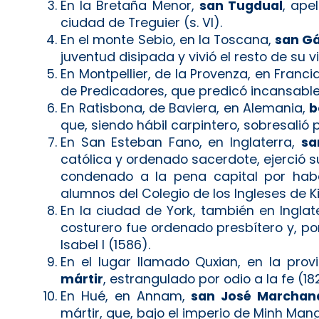
En la Bretaña Menor,
san Tugdual
, ape
ciudad de Treguier (s. VI).
En el monte Sebio, en la Toscana,
san Gá
juventud disipada y vivió el resto de su 
En Montpellier, de la Provenza, en Franci
de Predicadores, que predicó incansable
En Ratisbona, de Baviera, en Alemania,
b
que, siendo hábil carpintero, sobresalió p
En San Esteban Fano, en Inglaterra,
sa
católica y ordenado sacerdote, ejerció su
condenado a la pena capital por habe
alumnos del Colegio de los Ingleses de 
En la ciudad de York, también en Inglat
costurero fue ordenado presbítero y, por
Isabel I (1586).
En el lugar llamado Quxian, en la prov
mártir
, estrangulado por odio a la fe (18
En Hué, en Annam,
san José Marchand
mártir, que, bajo el imperio de Minh Mang