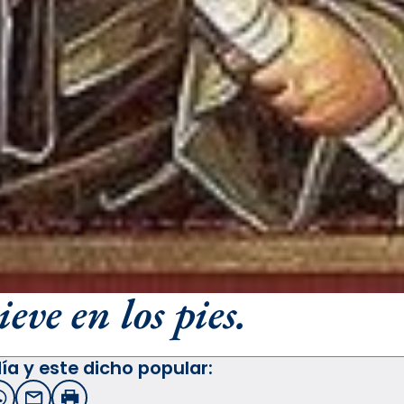
ve en los pies.
ía y este dicho popular:
witter
WhatsApp
Email
Imprimir