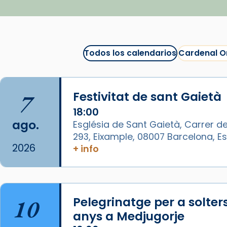
la mirada»
Mons. Sergi Gordo, bisbe de
Tortosa, ha presidit aquest 27 de
juliol la missa de Les Santes de
Todos los calendarios
Cardenal O
Mataró.
🔗
tinyurl.com/cvu5jmbk
7
Festivitat de sant Gaietà
📸 J. Merino
18:00
Foto
ago.
Església de Sant Gaietà, Carrer de
293, Eixample, 08007 Barcelona, 
View on Facebook
·
Share
2026
+ info
Arquebisbat de Barcelona
is at
Catedral de Barcelona.
1 week ago
10
Pelegrinatge per a solter
Aquest dilluns, 27 de juliol, ha
anys a Medjugorje
tingut lloc la missa d’acció de