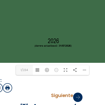
1/234
:
sApp
mail
Imprimir
Siguiente