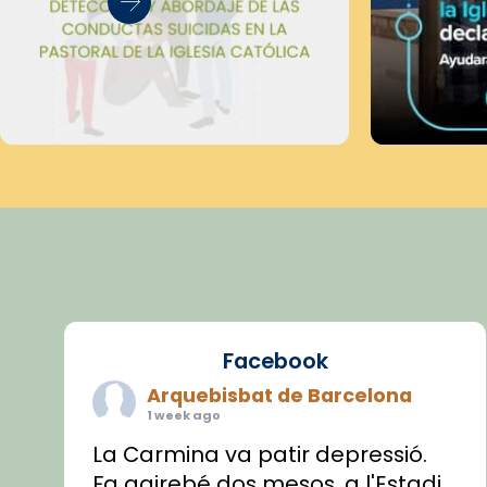
Facebook
Arquebisbat de Barcelona
1 week ago
La Carmina va patir depressió.
Fa gairebé dos mesos, a l'Estadi