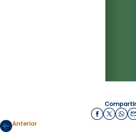
Compartir
Facebook
X / Twitter
What
E
Anterior