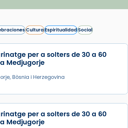
ebraciones
Cultura
Espiritualidad
Social
rinatge per a solters de 30 a 60
Síguenos en Instagram
 a Medjugorje
Cargar más...
rje, Bòsnia i Herzegovina
rinatge per a solters de 30 a 60
 a Medjugorje