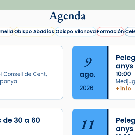
Agenda
mella
Obispo Abadías
Obispo Vilanova
Formación
Cel
9
Peleg
anys
ago.
10:00
l Consell de Cent,
Espanya
Medjugo
2026
+ info
s de 30 a 60
11
Peleg
anys