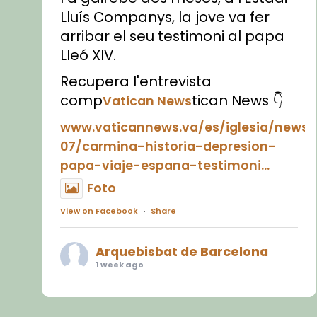
Lluís Companys, la jove va fer
arribar el seu testimoni al papa
Lleó XIV.
Recupera l'entrevista
comp
tican News 👇
Vatican News
www.vaticannews.va/es/iglesia/news
07/carmina-historia-depresion-
papa-viaje-espana-testimoni...
Foto
View on Facebook
·
Share
Arquebisbat de Barcelona
1 week ago
«Avui les santes Juliana i
Semproniana ens ajuden a alçar