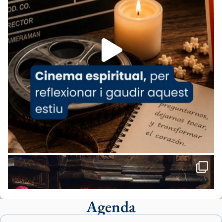
07/carmina-historia-depresion-papa-viaje-
espana-testimoni...
Foto
View on Facebook
·
Share
Arquebisbat de Barcelona
2 weeks ago
«Avui les santes Juliana i Semproniana ens
ajuden a alçar la mirada»
Mons. Sergi Gordo, bisbe de Tortosa, ha
presidit aquest 27 de juliol la missa de Les
Santes de Mataró.
🔗
tinyurl.com/cvu5jmbk
📸 J. Merino
Agenda
Foto
View on Facebook
·
Share