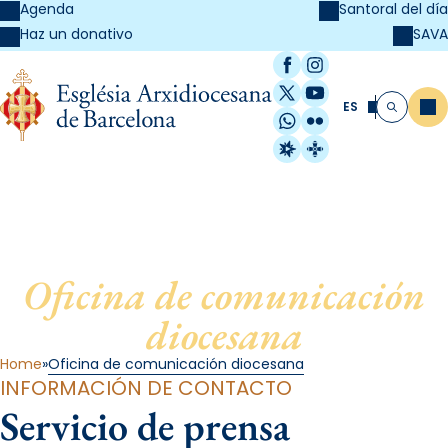
Agenda
Santoral del día
SAVA
Haz un donativo
Facebook
Instagram
X / Twitter
YouTube
ES
Me
Buscar
WhatsApp
Flickr
Radio Estel
Catalunya Cristi
Oficina de comunicación
diocesana
Home
Oficina de comunicación diocesana
INFORMACIÓN DE CONTACTO
Servicio de prensa