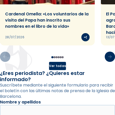
Cardenal Omella: «Los voluntarios de la
El P
visita del Papa han inscrito sus
agra
nombres en el libro de la vida»
Barc
haci
28/07/2026
13/0
Ver todas
¿Eres periodista? ¿Quieres estar
informado?
Suscríbete mediante el siguiente formulario para recibir
el boletín con las últimas notas de prensa de la Iglesia de
Barcelona.
Nombre y apellidos