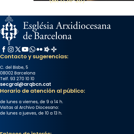
(Mt 17,14-20)
Facebook
Instagram
X / Twitter
YouTube
WhatsApp
Flickr
Radio Estel
Catalunya Cristiana
Contacto y sugerencias:
C. del Bisbe, 5
08002 Barcelona
Telf. 93 270 10 10
secgral@arqbcn.cat
Horario de atención al público:
de lunes a viernes, de 9 a 14 h.
Visitas al Archivo Diocesano:
de lunes a jueves, de 10 a 13 h.
Enlaces de interés: