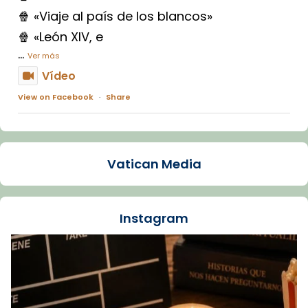
🍿 «Viaje al país de los blancos»
🍿 «León XIV, e
...
Ver más
Vídeo
View on Facebook
·
Share
Arquebisbat de Barcelona
1 week ago
Vatican Media
La Carmina va patir depressió. Fa gairebé
dos mesos, a l'Estadi Lluís Companys, la
jove va fer arribar el seu testimoni al papa
Instagram
Lleó XIV.
Recupera l'entrevista comp
Vatican
tican News 👇
News
www.vaticannews.va/es/iglesia/news/2026-