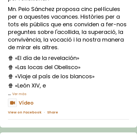
Mn. Peio Sánchez proposa cinc pel·lícules
per a aquestes vacances. Històries per a
tots els públics que ens conviden a fer-nos
preguntes sobre l'acollida, la superació, la
convivència, la vocació i la nostra manera
de mirar els altres.
🍿 «El día de la revelación»
🍿 «Las locas del Obelisco»
🍿 «Viaje al país de los blancos»
🍿 «León XIV, e
...
Ver más
Vídeo
View on Facebook
·
Share
Arquebisbat de Barcelona
1 week ago