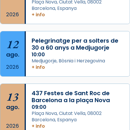
Semproniana (“relatiu a Semprònia =
Plaça Nova, Ciutat Vella, 08002
eterna”) són deixebles seves. I l’any 1667, el
Barcelona, Espanya
2026
frare Joan Gaspar Roig, afirma en una obra
+ info
que les santes són filles de l’antiga Iluro.
Mataró en reivindicarà les relíq
...
Ver más
12
Pelegrinatge per a solters de
Foto
30 a 60 anys a Medjugorje
ago.
10:00
View on Facebook
·
Share
Medjugorje, Bòsnia i Herzegovina
2026
+ info
13
437 Festes de Sant Roc de
Barcelona a la plaça Nova
ago.
09:00
Plaça Nova, Ciutat Vella, 08002
Barcelona, Espanya
2026
+ info