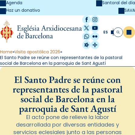
Agenda
Santoral del día
SAVA
Haz un donativo
Facebook
Instagram
X / Twitter
YouTube
ES
Me
Buscar
WhatsApp
Flickr
Radio Estel
Catalunya Cristi
Home
Visita apostólica 2026
El Santo Padre se reúne con representantes de la pastoral
social de Barcelona en la parroquia de Sant Agustí
El Santo Padre se reúne con
representantes de la pastoral
social de Barcelona en la
parroquia de Sant Agustí
El acto pone de relieve la labor
desarrollada por diversas entidades y
servicios eclesiales junto a las personas