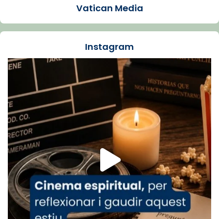
Vatican Media
La Carmina va patir depressió. Fa gairebé
dos mesos, a l'Estadi Lluís Companys, la
jove va fer arribar el seu testimoni al papa
Instagram
Lleó XIV.
Recupera l'entrevista comp
Vatican
tican News 👇
News
www.vaticannews.va/es/iglesia/news/2026-
07/carmina-historia-depresion-papa-viaje-
espana-testimoni...
Foto
View on Facebook
·
Share
Arquebisbat de Barcelona
2 weeks ago
«Avui les santes Juliana i Semproniana ens