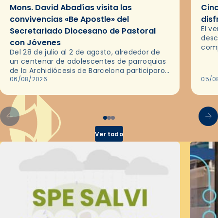
Mons. David Abadías visita las
Cinc
convivencias «Be Apostle» del
disf
El v
Secretariado Diocesano de Pastoral
desc
con Jóvenes
comp
Del 28 de julio al 2 de agosto, alrededor de
ocas
un centenar de adolescentes de parroquias
histo
de la Archidiócesis de Barcelona participaron
sobr
en las convivencias Be Apostle, organizadas
06/08/2026
05/0
por el Secretariado Diocesano…
Ver todo