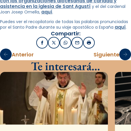
con las organizaciones diocesanas de caridad y
asistencia en la iglesia de Sant Agustí
y el del cardenal
aquí
Joan Josep Omella,
.
Puedes ver el recopilatorio de todas las palabras pronunciadas
aquí
por el Santo Padre durante su viaje apostólico a España
.
Compartir:
Facebook
X / Twitter
WhatsApp
Email
Imprimir
Anterior
Siguiente
Te interesará…