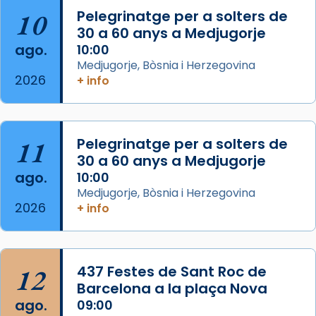
10
Pelegrinatge per a solters de
L’arquebisbe de Barcelona, el cardenal Joan
30 a 60 anys a Medjugorje
Josep Omella, ha presidit la missa i l’ha
ago.
10:00
concelebrat el bisbe auxiliar de Barcelona,
Medjugorje, Bòsnia i Herzegovina
Mons. David Abadías.
2026
+ info
📸 Dr. G. Simón
Foto
11
Pelegrinatge per a solters de
View on Facebook
·
Share
30 a 60 anys a Medjugorje
ago.
10:00
Arquebisbat de Barcelona
Medjugorje, Bòsnia i Herzegovina
2 weeks ago
2026
+ info
Memòria de les santes Juliana i
Semproniana, verges i màrtirs.
Acompanyant la història de sant Cugat, a
12
437 Festes de Sant Roc de
partir de l’Edat Mitjana sorgeix la tradició
Barcelona a la plaça Nova
que les santes Juliana (“relatiu a Júlia”) i
ago.
09:00