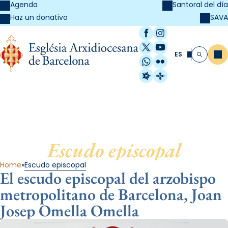
Agenda
Santoral del día
SAVA
Haz un donativo
Facebook
Instagram
X / Twitter
YouTube
ES
Me
Buscar
WhatsApp
Flickr
Radio Estel
Catalunya Cristi
Escudo episcopal
Home
Escudo episcopal
El escudo episcopal del arzobispo
metropolitano de Barcelona, Joan
Josep Omella Omella