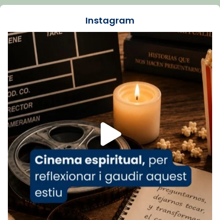
dos mesos, a l'Estadi Lluís Companys, la
jove va fer arribar el seu testimoni al papa
Instagram
Lleó XIV.
Recupera l'entrevista comp
Vatican
tican News 👇
News
www.vaticannews.va/es/iglesia/news/2026-
07/carmina-historia-depresion-papa-viaje-
espana-testimoni...
Foto
View on Facebook
·
Share
Arquebisbat de Barcelona
1 week ago
«Avui les santes Juliana i Semproniana ens
ajuden a alçar la mirada»
Mons. Sergi Gordo, bisbe de Tortosa, ha