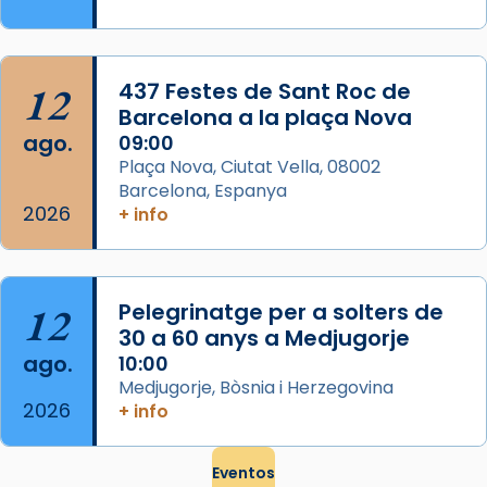
que les santes són filles de l’antiga Iluro.
Mataró en reivindicarà les relíq
...
Ver más
12
437 Festes de Sant Roc de
Foto
Barcelona a la plaça Nova
ago.
09:00
View on Facebook
·
Share
Plaça Nova, Ciutat Vella, 08002
Barcelona, Espanya
2026
+ info
12
Pelegrinatge per a solters de
30 a 60 anys a Medjugorje
ago.
10:00
Medjugorje, Bòsnia i Herzegovina
2026
+ info
Eventos