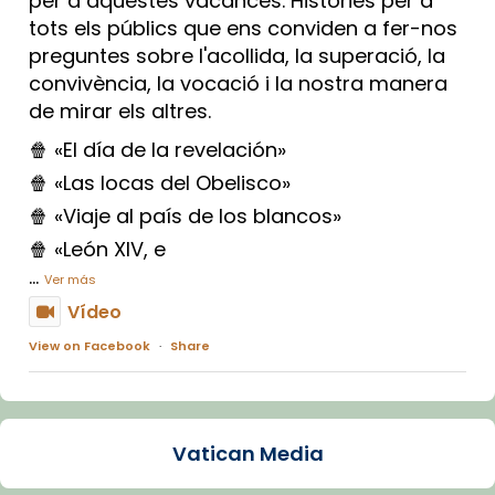
per a aquestes vacances. Històries per a
tots els públics que ens conviden a fer-nos
preguntes sobre l'acollida, la superació, la
convivència, la vocació i la nostra manera
de mirar els altres.
🍿 «El día de la revelación»
🍿 «Las locas del Obelisco»
🍿 «Viaje al país de los blancos»
🍿 «León XIV, e
...
Ver más
Vídeo
View on Facebook
·
Share
Arquebisbat de Barcelona
1 week ago
Vatican Media
La Carmina va patir depressió. Fa gairebé