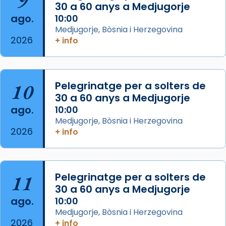
9
Josep Omella, ha presidit la missa i l’ha
30 a 60 anys a Medjugorje
concelebrat el bisbe auxiliar de Barcelona,
ago.
10:00
Mons. David Abadías.
Medjugorje, Bòsnia i Herzegovina
2026
+ info
📸 Dr. G. Simón
Foto
View on Facebook
·
Share
10
Pelegrinatge per a solters de
30 a 60 anys a Medjugorje
Arquebisbat de Barcelona
ago.
10:00
2 weeks ago
Medjugorje, Bòsnia i Herzegovina
2026
Memòria de les santes Juliana i
+ info
Semproniana, verges i màrtirs.
Acompanyant la història de sant Cugat, a
partir de l’Edat Mitjana sorgeix la tradició
11
Pelegrinatge per a solters de
que les santes Juliana (“relatiu a Júlia”) i
30 a 60 anys a Medjugorje
Semproniana (“relatiu a Semprònia =
ago.
10:00
eterna”) són deixebles seves. I l’any 1667, el
Medjugorje, Bòsnia i Herzegovina
2026
+ info
frare Joan Gaspar Roig, afirma en una obra