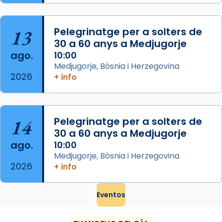
El seu sepulcre a Compostela fou un g
...
Ver más
13
Pelegrinatge per a solters de
Foto
30 a 60 anys a Medjugorje
View on Facebook
·
Share
ago.
10:00
Medjugorje, Bòsnia i Herzegovina
2026
+ info
14
Pelegrinatge per a solters de
30 a 60 anys a Medjugorje
ago.
10:00
Medjugorje, Bòsnia i Herzegovina
2026
+ info
Eventos