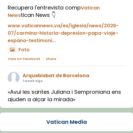
Recupera l'entrevista comp
Vatican
tican News 👇
News
www.vaticannews.va/es/iglesia/news/2026-
07/carmina-historia-depresion-papa-viaje-
espana-testimoni...
Foto
View on Facebook
·
Share
Arquebisbat de Barcelona
1 week ago
«Avui les santes Juliana i Semproniana ens
ajuden a alçar la mirada»
Mons. Sergi Gordo, bisbe de Tortosa, ha
presidit aquest 27 de juliol la missa de Les
Vatican Media
Santes de Mataró.