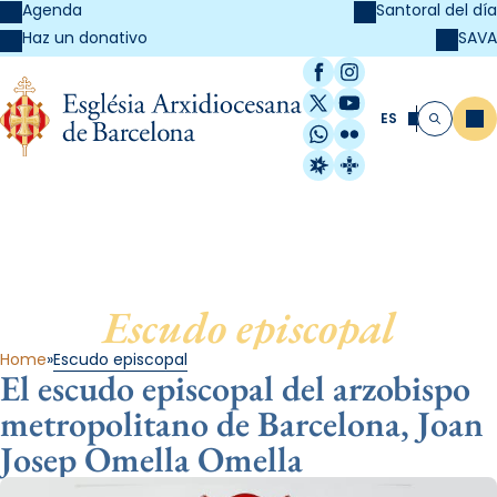
Agenda
Santoral del día
SAVA
Haz un donativo
Facebook
Instagram
X / Twitter
YouTube
ES
Me
Buscar
WhatsApp
Flickr
Radio Estel
Catalunya Cristi
Escudo episcopal
Home
Escudo episcopal
El escudo episcopal del arzobispo
metropolitano de Barcelona, Joan
Josep Omella Omella