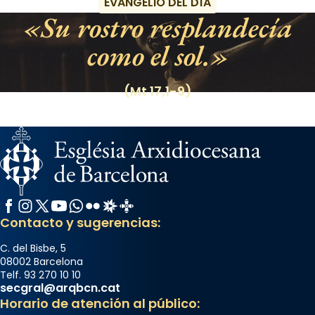
EVANGELIO DEL DÍA
Su rostro resplandecía
como el sol.
(Mt 17,1-9)
Facebook
Instagram
X / Twitter
YouTube
WhatsApp
Flickr
Radio Estel
Catalunya Cristiana
Contacto y sugerencias:
C. del Bisbe, 5
08002 Barcelona
Telf. 93 270 10 10
secgral@arqbcn.cat
Horario de atención al público: