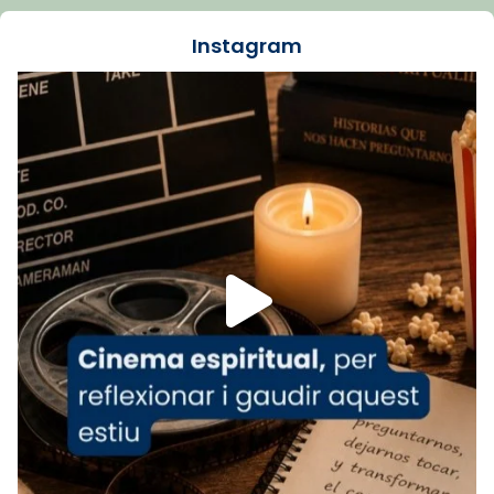
🔗
tinyurl.com/cvu5jmbk
📸 J. Merino
Instagram
Foto
View on Facebook
·
Share
Arquebisbat de Barcelona
is at Catedral
de Barcelona.
1 week ago
Aquest dilluns, 27 de juliol, ha tingut lloc la
missa d’acció de gràcies en agraïment al
comitè organitzador de la visita apostòlica
del Sant Pare Lleó XIV a Barcelona, i als
col·laboradors, a la Catedral de Barcelona.
L’arquebisbe de Barcelona, el cardenal Joan
Josep Omella, ha presidit la missa i l’ha
concelebrat el bisbe auxiliar de Barcelona,
Mons. David Abadías.