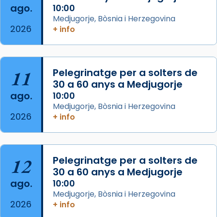
...
ago.
10:00
Ver más
Medjugorje, Bòsnia i Herzegovina
Foto
2026
+ info
View on Facebook
·
Share
Arquebisbat de Barcelona
11
Pelegrinatge per a solters de
2 weeks ago
30 a 60 anys a Medjugorje
Jaume, fill de Zebedeu, és juntament amb el
ago.
10:00
seu germà Joan i Pere un dels que
Medjugorje, Bòsnia i Herzegovina
acompanyava més de prop Jesús.
2026
+ info
Segons el llibre dels Fets (12,2) fou el primer
apòstol màrtir, decapitat a Jerusalem per
Herodes Agripa (vers l'any 44).
12
Pelegrinatge per a solters de
30 a 60 anys a Medjugorje
Patró de Galícia, després de les invasions
ago.
10:00
musulmanes fou venerat com a patró dels
Medjugorje, Bòsnia i Herzegovina
Regnes castellans i més tard de tota
2026
+ info
Espanya.