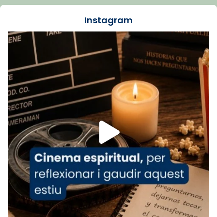
dos mesos, a l'Estadi Lluís Companys, la
jove va fer arribar el seu testimoni al papa
Instagram
Lleó XIV.
Recupera l'entrevista comp
Vatican
tican News 👇
News
www.vaticannews.va/es/iglesia/news/2026-
07/carmina-historia-depresion-papa-viaje-
espana-testimoni...
Foto
View on Facebook
·
Share
Arquebisbat de Barcelona
1 week ago
«Avui les santes Juliana i Semproniana ens
ajuden a alçar la mirada»
Mons. Sergi Gordo, bisbe de Tortosa, ha