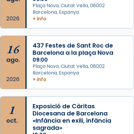
Plaça Nova, Ciutat Vella, 08002
que les santes són filles de l’antiga Iluro.
Barcelona, Espanya
Mataró en reivindicarà les relíq
2026
+ info
...
Ver más
Foto
View on Facebook
·
Share
16
437 Festes de Sant Roc de
Barcelona a la plaça Nova
ago.
09:00
Plaça Nova, Ciutat Vella, 08002
Barcelona, Espanya
2026
+ info
1
Exposició de Càritas
Diocesana de Barcelona
oct.
«Infància en exili, infància
sagrada»