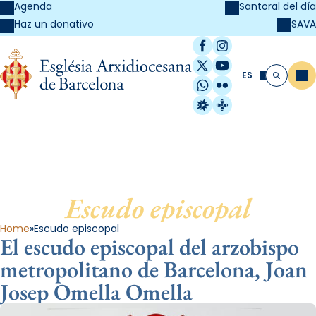
Agenda
Santoral del día
SAVA
Haz un donativo
Facebook
Instagram
X / Twitter
YouTube
ES
Me
Buscar
WhatsApp
Flickr
Radio Estel
Catalunya Cristi
Escudo episcopal
Home
Escudo episcopal
El escudo episcopal del arzobispo
metropolitano de Barcelona, Joan
Josep Omella Omella