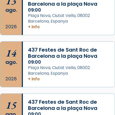
13
Josep Omella, ha presidit la missa i l’ha
Barcelona a la plaça Nova
concelebrat el bisbe auxiliar de Barcelona,
ago.
09:00
Mons. David Abadías.
Plaça Nova, Ciutat Vella, 08002
Barcelona, Espanya
📸 Dr. G. Simón
2026
+ info
Foto
View on Facebook
·
Share
14
437 Festes de Sant Roc de
Arquebisbat de Barcelona
Barcelona a la plaça Nova
2 weeks ago
ago.
09:00
Memòria de les santes Juliana i
Plaça Nova, Ciutat Vella, 08002
Semproniana, verges i màrtirs.
Barcelona, Espanya
2026
+ info
Acompanyant la història de sant Cugat, a
partir de l’Edat Mitjana sorgeix la tradició
que les santes Juliana (“relatiu a Júlia”) i
15
Semproniana (“relatiu a Semprònia =
437 Festes de Sant Roc de
Barcelona a la plaça Nova
eterna”) són deixebles seves. I l’any 1667, el
ago.
09:00
frare Joan Gaspar Roig, afirma en una obra