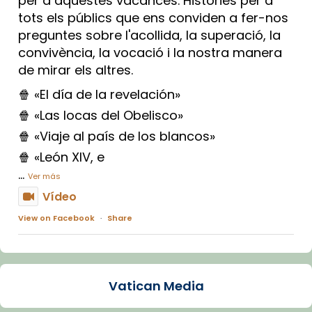
per a aquestes vacances. Històries per a
tots els públics que ens conviden a fer-nos
preguntes sobre l'acollida, la superació, la
convivència, la vocació i la nostra manera
de mirar els altres.
🍿 «El día de la revelación»
🍿 «Las locas del Obelisco»
🍿 «Viaje al país de los blancos»
🍿 «León XIV, e
...
Ver más
Vídeo
View on Facebook
·
Share
Arquebisbat de Barcelona
1 week ago
Vatican Media
La Carmina va patir depressió. Fa gairebé