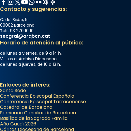
Facebook
Instagram
X / Twitter
YouTube
WhatsApp
Flickr
Radio Estel
Catalunya Cristiana
Contacto y sugerencias:
C. del Bisbe, 5
08002 Barcelona
Telf. 93 270 10 10
secgral@arqbcn.cat
Horario de atención al público:
de lunes a viernes, de 9 a 14 h.
Visitas al Archivo Diocesano:
de lunes a jueves, de 10 a 13 h.
Enlaces de interés:
Santa Sede
Conferencia Episcopal Española
Conferencia Episcopal Tarraconense
Catedral de Barcelona
Seminario Conciliar de Barcelona
Basílica de la Sagrada Familia
Año Gaudí 2026
Cáritas Diocesana de Barcelona