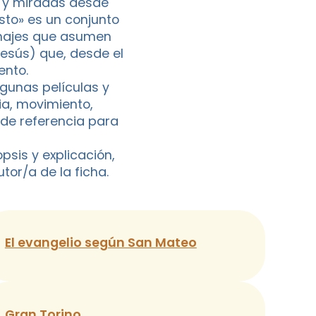
s y miradas desde
sto» es un conjunto
sonajes que asumen
Jesús) que, desde el
ento.
gunas películas y
ia, movimiento,
de referencia para
psis y explicación,
tor/a de la ficha.
El evangelio según San Mateo
Gran Torino