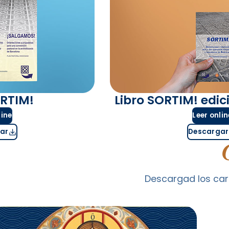
ORTIM!
Libro SORTIM! edici
line
Leer onlin
ar
Descargar
Descargad los cart