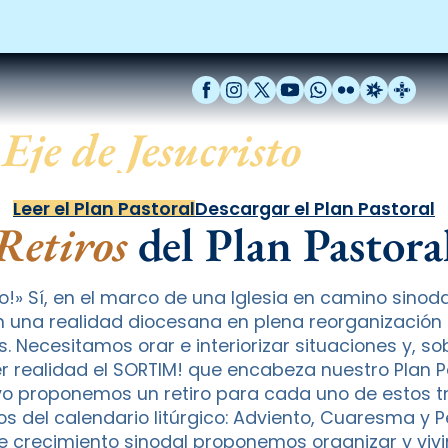
Facebook
Instagram
X / Twitter
YouTube
WhatsApp
Flickr
Radio Est
Catal
Eje de Jesucristo
Leer el Plan Pastoral
Descargar el Plan Pastoral
Retiros
del Plan Pastora
ro!» Sí, en el marco de una Iglesia en camino sinoda
n una realidad diocesana en plena reorganización te
 Necesitamos orar e interiorizar situaciones y, sob
er realidad el SORTIM! que encabeza nuestro Plan P
vo proponemos un retiro para cada uno de estos
vos del calendario litúrgico: Adviento, Cuaresma y 
e crecimiento sinodal proponemos organizar y vivir