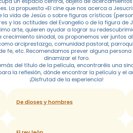
cupa un espacio central, objeto de acercamiento
des. La propuesta «El cine que nos acerca a Jesucri
e la vida de Jesús o sobre figuras crísticas (per
res y las actitudes del Evangelio o de la figura de 
imo arte, quieren ayudar a lograr su redescubrimi
e crecimiento sinodal, os proponemos ver juntos al
como arciprestazgo, comunidad pastoral, parroqu
 de fe, etc. Recomendamos prever alguna persona 
dinamizar el foro.
más del título de la película, encontraréis una sino
ra la reflexión, dónde encontrar la película y el au
¡Disfrutad de la experiencia!
De dioses y hombres
El rey león