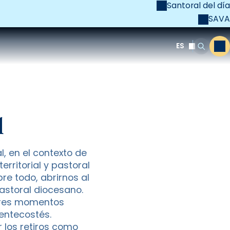
Santoral del día
SAVA
el
unya Cristiana
ES
M
Buscar
l
l, en el contexto de
rritorial y pastoral
re todo, abrirnos al
astoral diocesano.
 tres momentos
Pentecostés.
 los retiros como