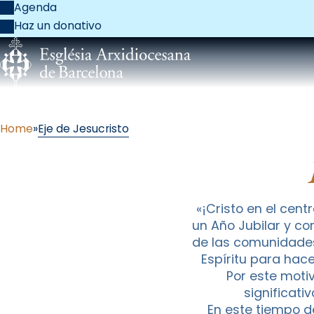
Agenda
Haz un donativo
Home
Eje de Jesucristo
«¡Cristo en el cent
un Año Jubilar y co
de las comunidades.
Espíritu para hac
Por este moti
significati
En este tiempo d