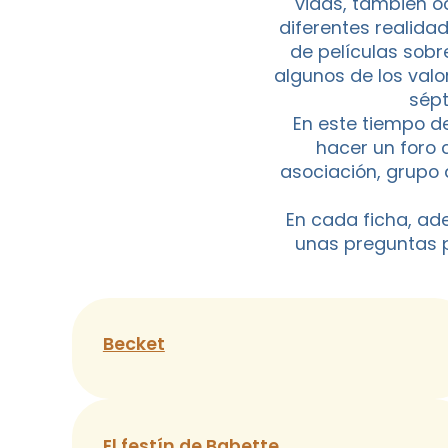
vidas, también o
diferentes realida
de películas sobr
algunos de los valo
sépt
En este tiempo d
hacer un foro 
asociación, grupo
En cada ficha, ade
unas preguntas pa
Becket
El festín de Babette