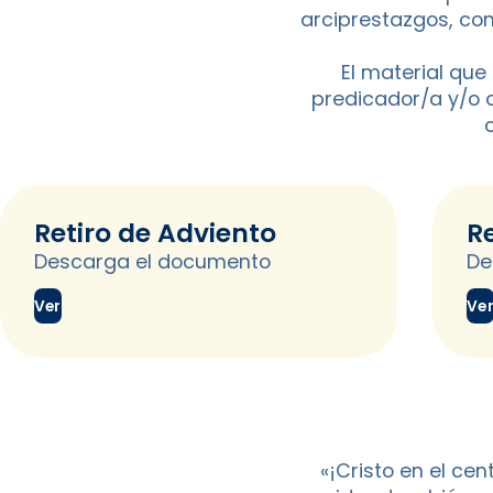
arciprestazgos, co
El material que
predicador/a y/o 
Retiro de Adviento
R
Descarga el documento
De
Ver
Ve
«¡Cristo en el ce