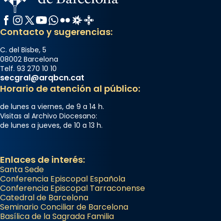
Facebook
Instagram
X / Twitter
YouTube
WhatsApp
Flickr
Radio Estel
Catalunya Cristiana
Contacto y sugerencias:
C. del Bisbe, 5
08002 Barcelona
Telf. 93 270 10 10
secgral@arqbcn.cat
Horario de atención al público:
de lunes a viernes, de 9 a 14 h.
Visitas al Archivo Diocesano:
de lunes a jueves, de 10 a 13 h.
Enlaces de interés:
Santa Sede
Conferencia Episcopal Española
Conferencia Episcopal Tarraconense
Catedral de Barcelona
Seminario Conciliar de Barcelona
Basílica de la Sagrada Familia