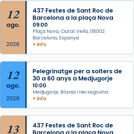
Acompanyant la història de sant Cugat, a
12
437 Festes de Sant Roc de
partir de l’Edat Mitjana sorgeix la tradició
Barcelona a la plaça Nova
que les santes Juliana (“relatiu a Júlia”) i
ago.
09:00
Semproniana (“relatiu a Semprònia =
Plaça Nova, Ciutat Vella, 08002
eterna”) són deixebles seves. I l’any 1667, el
Barcelona, Espanya
2026
frare Joan Gaspar Roig, afirma en una obra
+ info
que les santes són filles de l’antiga Iluro.
Mataró en reivindicarà les relíq
...
Ver más
12
Pelegrinatge per a solters de
Foto
30 a 60 anys a Medjugorje
ago.
10:00
View on Facebook
·
Share
Medjugorje, Bòsnia i Herzegovina
2026
+ info
13
437 Festes de Sant Roc de
Barcelona a la plaça Nova