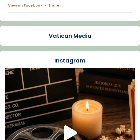
View on Facebook
·
Share
Arquebisbat de Barcelona
1 week ago
Vatican Media
La Carmina va patir depressió. Fa gairebé
dos mesos, a l'Estadi Lluís Companys, la
jove va fer arribar el seu testimoni al papa
Instagram
Lleó XIV.
Recupera l'entrevista comp
Vatican
tican News 👇
News
www.vaticannews.va/es/iglesia/news/2026-
07/carmina-historia-depresion-papa-viaje-
espana-testimoni...
Foto
View on Facebook
·
Share