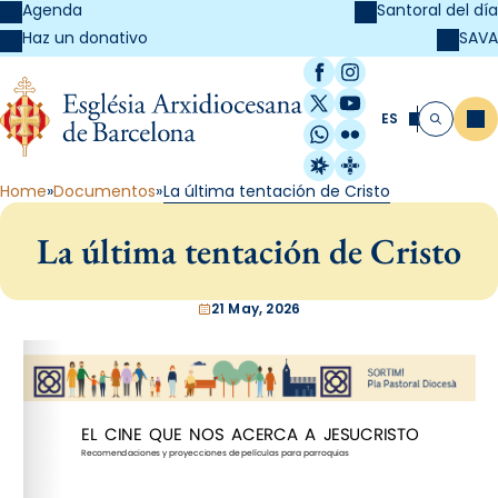
Agenda
Santoral del día
SAVA
Haz un donativo
Facebook
Instagram
X / Twitter
YouTube
ES
Me
Buscar
WhatsApp
Flickr
Radio Estel
Catalunya Cristi
Home
Documentos
La última tentación de Cristo
La última tentación de Cristo
21 May, 2026