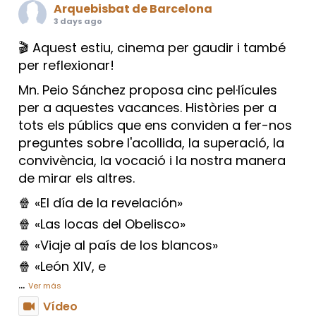
Arquebisbat de Barcelona
3 days ago
🎬 Aquest estiu, cinema per gaudir i també
per reflexionar!
Mn. Peio Sánchez proposa cinc pel·lícules
per a aquestes vacances. Històries per a
tots els públics que ens conviden a fer-nos
preguntes sobre l'acollida, la superació, la
convivència, la vocació i la nostra manera
de mirar els altres.
🍿 «El día de la revelación»
🍿 «Las locas del Obelisco»
🍿 «Viaje al país de los blancos»
🍿 «León XIV, e
...
Ver más
Vídeo