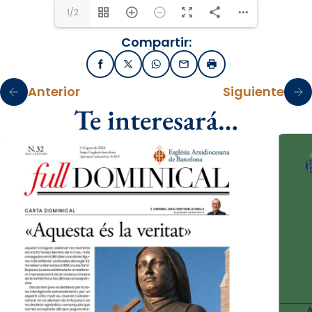
1/2
Compartir:
Facebook
X / Twitter
WhatsApp
Email
Imprimir
Anterior
Siguiente
Te interesará…