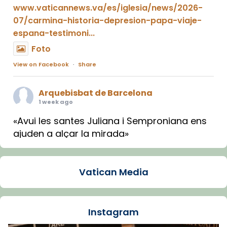
www.vaticannews.va/es/iglesia/news/2026-
07/carmina-historia-depresion-papa-viaje-
espana-testimoni...
Foto
View on Facebook
·
Share
Arquebisbat de Barcelona
1 week ago
«Avui les santes Juliana i Semproniana ens
ajuden a alçar la mirada»
Mons. Sergi Gordo, bisbe de Tortosa, ha
presidit aquest 27 de juliol la missa de Les
Vatican Media
Santes de Mataró.
🔗
tinyurl.com/cvu5jmbk
📸 J. Merino
Instagram