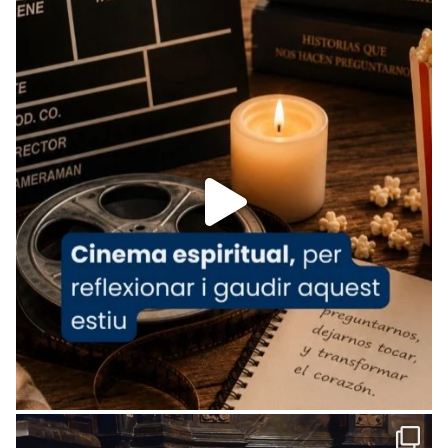
Foto
View on Facebook
·
Share
Arquebisbat de Barcelona
is at Catedral
de Barcelona.
1 week ago
Aquest dilluns, 27 de juliol, ha tingut lloc la
missa d’acció de gràcies en agraïment al
comitè organitzador de la visita apostòlica
del Sant Pare Lleó XIV a Barcelona, i als
col·laboradors, a la Catedral de Barcelona.
L’arquebisbe de Barcelona, el cardenal Joan
Josep Omella, ha presidit la missa i l’ha
concelebrat el bisbe auxiliar de Barcelona,
Mons. David Abadías.
📸 Dr. G. Simón
Foto