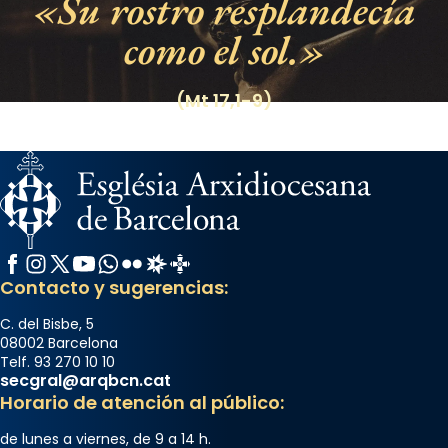
Su rostro resplandecía
como el sol.
(Mt 17,1-9)
Facebook
Instagram
X / Twitter
YouTube
WhatsApp
Flickr
Radio Estel
Catalunya Cristiana
Contacto y sugerencias:
C. del Bisbe, 5
08002 Barcelona
Telf. 93 270 10 10
secgral@arqbcn.cat
Horario de atención al público:
de lunes a viernes, de 9 a 14 h.