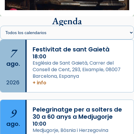
View on Facebook
·
Share
Agenda
Arquebisbat de Barcelona
2 weeks ago
Memòria de les santes Juliana i
Semproniana, verges i màrtirs.
7
Festivitat de sant Gaietà
Acompanyant la història de sant Cugat, a
18:00
ago.
Església de Sant Gaietà, Carrer del
partir de l’Edat Mitjana sorgeix la tradició
Consell de Cent, 293, Eixample, 08007
que les santes Juliana (“relatiu a Júlia”) i
Barcelona, Espanya
Semproniana (“relatiu a Semprònia =
2026
+ info
eterna”) són deixebles seves. I l’any 1667, el
frare Joan Gaspar Roig, afirma en una obra
que les santes són filles de l’antiga Iluro.
Mataró en reivindicarà les relíq
9
Pelegrinatge per a solters de
...
30 a 60 anys a Medjugorje
Ver más
ago.
10:00
Foto
Medjugorje, Bòsnia i Herzegovina