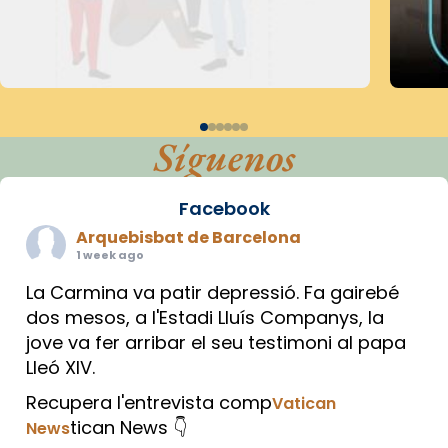
Síguenos
Facebook
Arquebisbat de Barcelona
1 week ago
La Carmina va patir depressió. Fa gairebé
dos mesos, a l'Estadi Lluís Companys, la
jove va fer arribar el seu testimoni al papa
Lleó XIV.
Recupera l'entrevista comp
Vatican
tican News 👇
News