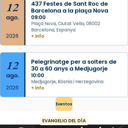
Foto
12
437 Festes de Sant Roc de
Barcelona a la plaça Nova
View on Facebook
·
Share
ago.
09:00
Plaça Nova, Ciutat Vella, 08002
Barcelona, Espanya
2026
+ info
12
Pelegrinatge per a solters de
30 a 60 anys a Medjugorje
ago.
10:00
Medjugorje, Bòsnia i Herzegovina
2026
+ info
Eventos
EVANGELIO DEL DÍA