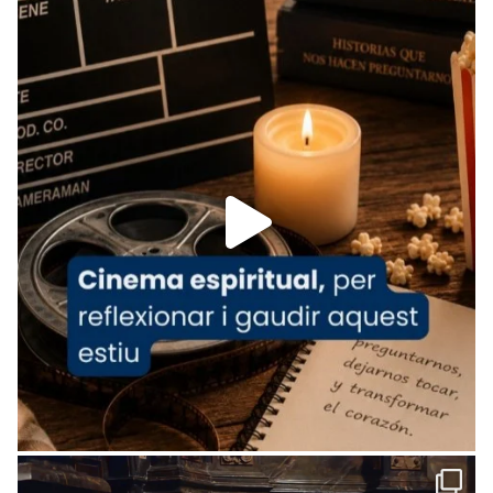
Recupera l'entrevista comp
Vatican
tican News 👇
News
www.vaticannews.va/es/iglesia/news/2026-
07/carmina-historia-depresion-papa-viaje-
espana-testimoni...
Foto
View on Facebook
·
Share
Arquebisbat de Barcelona
1 week ago
«Avui les santes Juliana i Semproniana ens
ajuden a alçar la mirada»
Mons. Sergi Gordo, bisbe de Tortosa, ha
presidit aquest 27 de juliol la missa de Les
Santes de Mataró.
🔗
tinyurl.com/cvu5jmbk