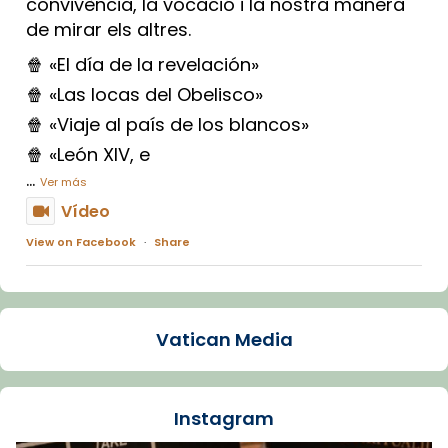
convivència, la vocació i la nostra manera
de mirar els altres.
🍿 «El día de la revelación»
🍿 «Las locas del Obelisco»
🍿 «Viaje al país de los blancos»
🍿 «León XIV, e
...
Ver más
Vídeo
View on Facebook
·
Share
Arquebisbat de Barcelona
1 week ago
Vatican Media
La Carmina va patir depressió. Fa gairebé
dos mesos, a l'Estadi Lluís Companys, la
jove va fer arribar el seu testimoni al papa
Instagram
Lleó XIV.