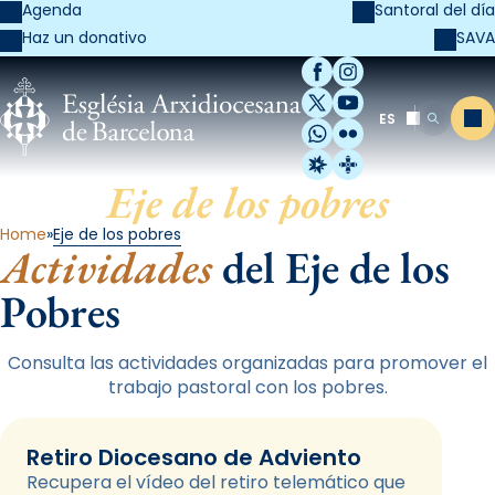
Agenda
Santoral del día
SAVA
Haz un donativo
Facebook
Instagram
X / Twitter
YouTube
ES
Me
Buscar
WhatsApp
Flickr
Radio Estel
Catalunya Cristi
Eje de los pobres
Home
Eje de los pobres
Actividades
del Eje de los
Pobres
Consulta las actividades organizadas para promover el
trabajo pastoral con los pobres.
Retiro Diocesano de Adviento
Recupera el vídeo del retiro telemático que