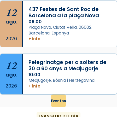
Foto
12
437 Festes de Sant Roc de
Barcelona a la plaça Nova
View on Facebook
·
Share
ago.
09:00
Plaça Nova, Ciutat Vella, 08002
Barcelona, Espanya
2026
+ info
12
Pelegrinatge per a solters de
30 a 60 anys a Medjugorje
ago.
10:00
Medjugorje, Bòsnia i Herzegovina
2026
+ info
Eventos
EVANGELIO DEL DÍA