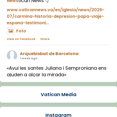
tican News 👇
News
www.vaticannews.va/es/iglesia/news/2026-
07/carmina-historia-depresion-papa-viaje-
espana-testimoni...
Foto
View on Facebook
·
Share
Arquebisbat de Barcelona
1 week ago
«Avui les santes Juliana i Semproniana ens
ajuden a alçar la mirada»
Mons. Sergi Gordo, bisbe de Tortosa, ha
presidit aquest 27 de juliol la missa de Les
Vatican Media
Santes de Mataró.
🔗
tinyurl.com/cvu5jmbk
📸 J. Merino
Instagram