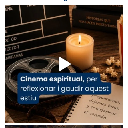
Foto
View on Facebook
·
Share
Arquebisbat de Barcelona
is at Catedral
de Barcelona.
1 week ago
Aquest dilluns, 27 de juliol, ha tingut lloc la
missa d’acció de gràcies en agraïment al
comitè organitzador de la visita apostòlica
del Sant Pare Lleó XIV a Barcelona, i als
col·laboradors, a la Catedral de Barcelona.
L’arquebisbe de Barcelona, el cardenal Joan
Josep Omella, ha presidit la missa i l’ha
concelebrat el bisbe auxiliar de Barcelona,
Mons. David Abadías.
📸 Dr. G. Simón