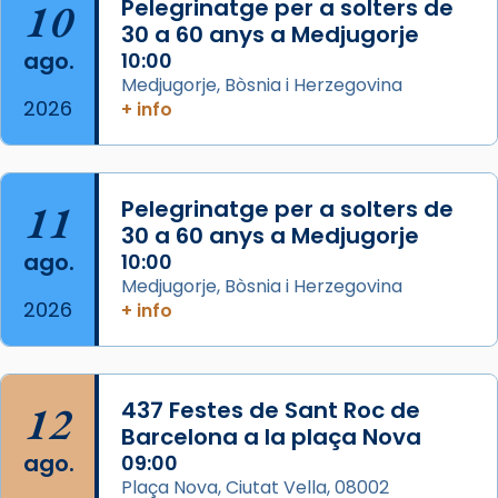
10
Pelegrinatge per a solters de
30 a 60 anys a Medjugorje
Arquebisbat de Barcelona
ago.
10:00
2 weeks ago
Medjugorje, Bòsnia i Herzegovina
2026
Memòria de les santes Juliana i
+ info
Semproniana, verges i màrtirs.
Acompanyant la història de sant Cugat, a
partir de l’Edat Mitjana sorgeix la tradició
11
Pelegrinatge per a solters de
que les santes Juliana (“relatiu a Júlia”) i
30 a 60 anys a Medjugorje
Semproniana (“relatiu a Semprònia =
ago.
10:00
eterna”) són deixebles seves. I l’any 1667, el
Medjugorje, Bòsnia i Herzegovina
2026
+ info
frare Joan Gaspar Roig, afirma en una obra
que les santes són filles de l’antiga Iluro.
Mataró en reivindicarà les relíq
...
Ver más
12
437 Festes de Sant Roc de
Foto
Barcelona a la plaça Nova
ago.
09:00
View on Facebook
·
Share
Plaça Nova, Ciutat Vella, 08002