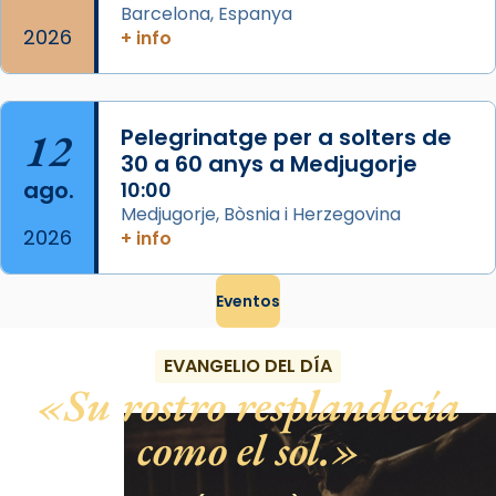
Barcelona, Espanya
2026
+ info
12
Pelegrinatge per a solters de
30 a 60 anys a Medjugorje
ago.
10:00
Medjugorje, Bòsnia i Herzegovina
2026
+ info
Eventos
EVANGELIO DEL DÍA
Su rostro resplandecía
como el sol.