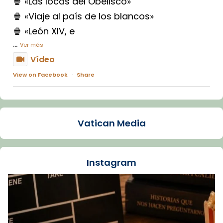
🍿 «Las locas del Obelisco»
🍿 «Viaje al país de los blancos»
🍿 «León XIV, e
...
Ver más
Vídeo
View on Facebook
·
Share
Arquebisbat de Barcelona
1 week ago
Vatican Media
La Carmina va patir depressió. Fa gairebé
dos mesos, a l'Estadi Lluís Companys, la
jove va fer arribar el seu testimoni al papa
Instagram
Lleó XIV.
Recupera l'entrevista comp
Vatican
tican News 👇
News
www.vaticannews.va/es/iglesia/news/2026-