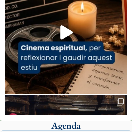
07/carmina-historia-depresion-papa-viaje-
espana-testimoni...
Foto
View on Facebook
·
Share
Arquebisbat de Barcelona
1 week ago
«Avui les santes Juliana i Semproniana ens
ajuden a alçar la mirada»
Mons. Sergi Gordo, bisbe de Tortosa, ha
presidit aquest 27 de juliol la missa de Les
Santes de Mataró.
🔗
tinyurl.com/cvu5jmbk
📸 J. Merino
Agenda
Foto