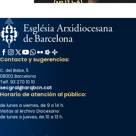
(Mt 17,1-9)
Facebook
Instagram
X / Twitter
YouTube
WhatsApp
Flickr
Radio Estel
Catalunya Cristiana
Contacto y sugerencias:
C. del Bisbe, 5
08002 Barcelona
Telf. 93 270 10 10
secgral@arqbcn.cat
Horario de atención al público:
de lunes a viernes, de 9 a 14 h.
Visitas al Archivo Diocesano:
de lunes a jueves, de 10 a 13 h.