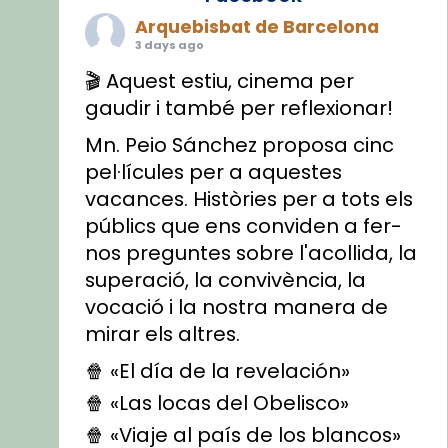
Arquebisbat de Barcelona
3 days ago
🎬 Aquest estiu, cinema per
gaudir i també per reflexionar!
Mn. Peio Sánchez proposa cinc
pel·lícules per a aquestes
vacances. Històries per a tots els
públics que ens conviden a fer-
nos preguntes sobre l'acollida, la
superació, la convivència, la
vocació i la nostra manera de
mirar els altres.
🍿 «El día de la revelación»
🍿 «Las locas del Obelisco»
🍿 «Viaje al país de los blancos»