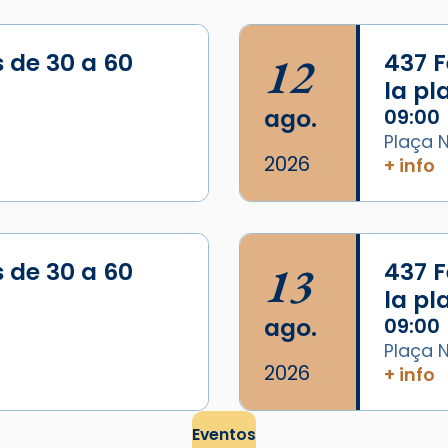
s de 30 a 60
12
437 F
la p
ago.
09:00
Plaça N
2026
+ info
s de 30 a 60
13
437 F
la p
ago.
09:00
Plaça N
2026
+ info
Eventos