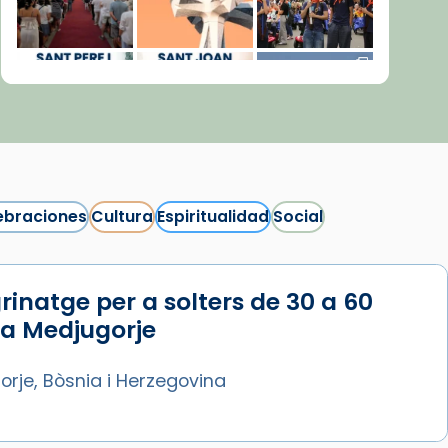
ebraciones
Cultura
Espiritualidad
Social
rinatge per a solters de 30 a 60
Síguenos en Instagram
 a Medjugorje
Cargar más...
rje, Bòsnia i Herzegovina