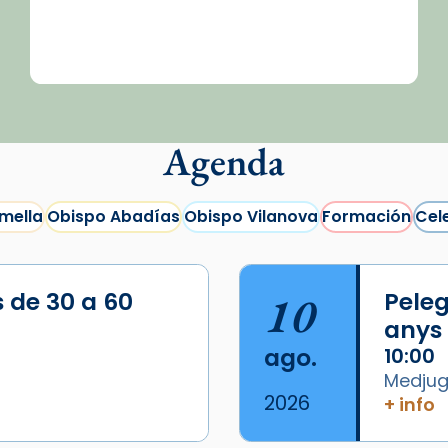
Agenda
mella
Obispo Abadías
Obispo Vilanova
Formación
Cel
s de 30 a 60
10
Peleg
anys
ago.
10:00
Medjugo
2026
+ info
/2026-