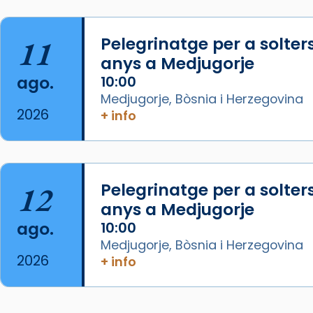
07/carmina-historia-depresion-
papa-viaje-espana-testimoni...
11
Pelegrinatge per a solter
Foto
anys a Medjugorje
View on Facebook
·
Share
ago.
10:00
Medjugorje, Bòsnia i Herzegovina
Arquebisbat de Barcelona
2026
+ info
2 weeks ago
«Avui les santes Juliana i
Semproniana ens ajuden a alçar
12
Pelegrinatge per a solter
la mirada»
anys a Medjugorje
Mons. Sergi Gordo, bisbe de
ago.
10:00
Tortosa, ha presidit aquest 27 de
Medjugorje, Bòsnia i Herzegovina
juliol la missa de Les Santes de
2026
+ info
Mataró.
🔗
tinyurl.com/cvu5jmbk