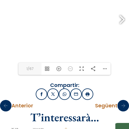
1/67
Compartir:
Facebook
X / Twitter
WhatsApp
Email
Imprimir
Anterior
Següent
T’interessarà…