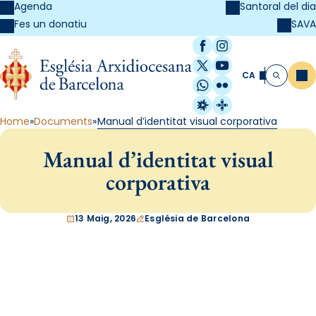
Agenda
Santoral del dia
SAVA
Fes un donatiu
Facebook
Instagram
X / Twitter
YouTube
CA
Me
Cerca
WhatsApp
Flickr
Radio Estel
Catalunya Cristi
Home
Documents
Manual d’identitat visual corporativa
Manual d’identitat visual
corporativa
13 Maig, 2026
Església de Barcelona