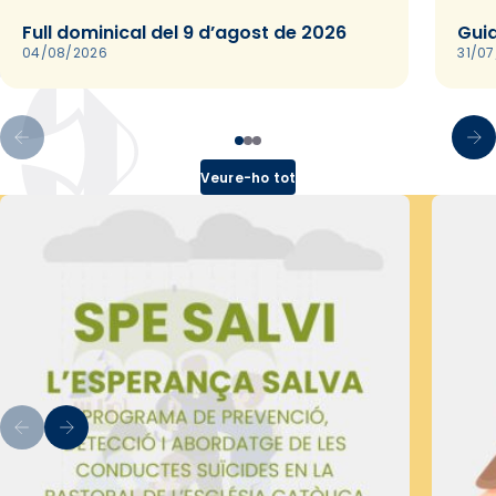
Full dominical del 9 d’agost de 2026
Guia
04/08/2026
31/0
Veure-ho tot