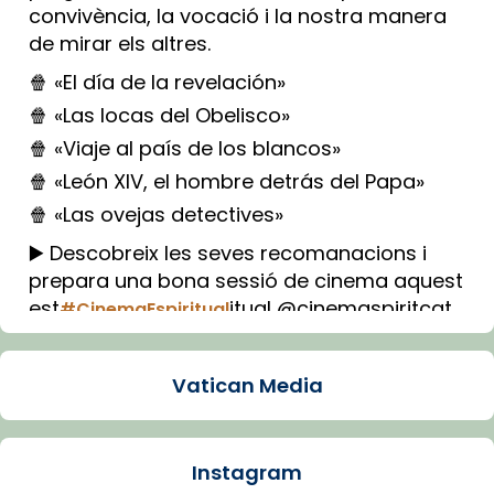
convivència, la vocació i la nostra manera
de mirar els altres.
🍿 «El día de la revelación»
🍿 «Las locas del Obelisco»
🍿 «Viaje al país de los blancos»
🍿 «León XIV, el hombre detrás del Papa»
🍿 «Las ovejas detectives»
▶️ Descobreix les seves recomanacions i
prepara una bona sessió de cinema aquest
est
itual @cinemaspiritcat
#CinemaEspiritual
Imatge: Generada amb IA (OpenAI)
Video
Vatican Media
View on Facebook
·
Share
Instagram
Arquebisbat de Barcelona