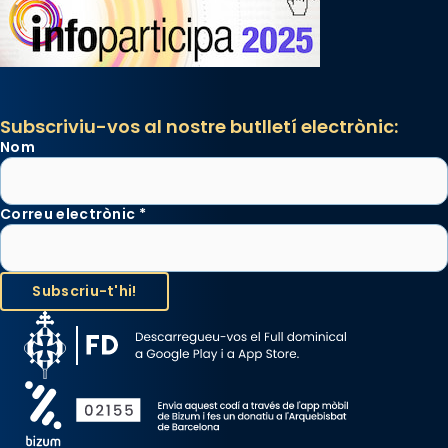
Subscriviu-vos al nostre butlletí electrònic:
Nom
Correu electrònic
*