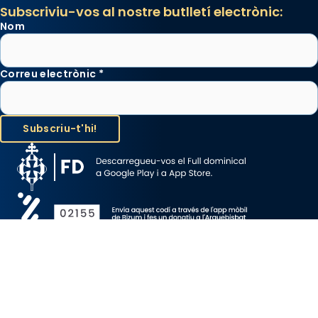
Subscriviu-vos al nostre butlletí electrònic:
Nom
Correu electrònic
*
Avís Legal
Protecció de Dades
Política de Cookies
Canal de denúncia
Copyright 2026 ©ARQUEBISBAT DE BARCELONA, tots els drets
reservats.