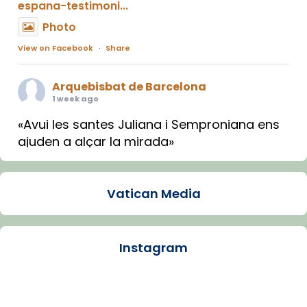
espana-testimoni...
Photo
View on Facebook
·
Share
Arquebisbat de Barcelona
1 week ago
«Avui les santes Juliana i Semproniana ens
ajuden a alçar la mirada»
Mons. Sergi Gordo, bisbe de Tortosa, ha
presidit aquest 27 de juliol la missa de Les
Vatican Media
Santes de Mataró.
🔗
tinyurl.com/cvu5jmbk
📸 J. Merino
Instagram
Photo
View on Facebook
·
Share