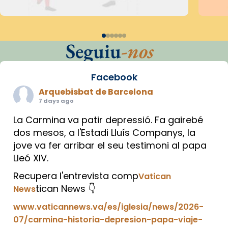
Seguiu
-nos
Facebook
Arquebisbat de Barcelona
7 days ago
La Carmina va patir depressió. Fa gairebé
dos mesos, a l'Estadi Lluís Companys, la
jove va fer arribar el seu testimoni al papa
Lleó XIV.
Recupera l'entrevista comp
Vatican
tican News 👇
News
www.vaticannews.va/es/iglesia/news/2026-
07/carmina-historia-depresion-papa-viaje-