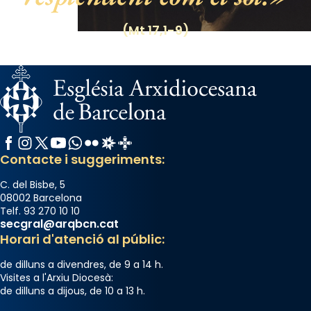
(Mt 17,1-9)
Facebook
Instagram
X / Twitter
YouTube
WhatsApp
Flickr
Radio Estel
Catalunya Cristiana
Contacte i suggeriments:
C. del Bisbe, 5
08002 Barcelona
Telf. 93 270 10 10
secgral@arqbcn.cat
Horari d'atenció al públic:
de dilluns a divendres, de 9 a 14 h.
Visites a l'Arxiu Diocesà:
de dilluns a dijous, de 10 a 13 h.