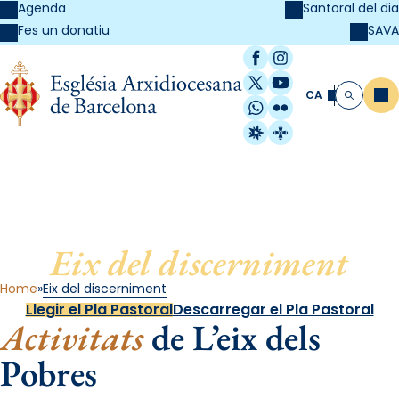
Agenda
Santoral del dia
SAVA
Fes un donatiu
Facebook
Instagram
X / Twitter
YouTube
CA
Me
Cerca
WhatsApp
Flickr
Radio Estel
Catalunya Cristi
Eix del discerniment
Home
Eix del discerniment
Llegir el Pla Pastoral
Descarregar el Pla Pastoral
Activitats
de L’eix dels
Pobres