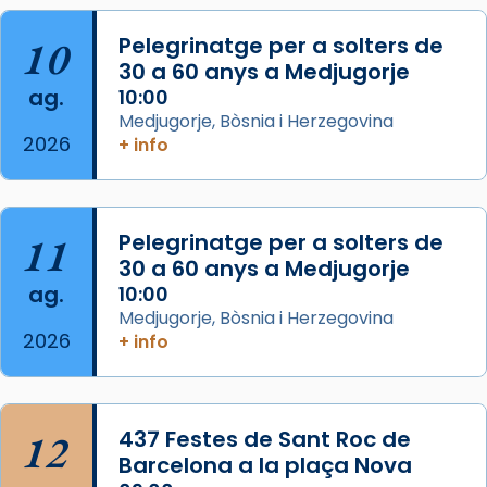
pontifici, amb orquestra i cor, i té una
duració aproximada de tres hores. Després,
10
Pelegrinatge per a solters de
processó (recuperada el 1972) al voltant
30 a 60 anys a Medjugorje
del temple amb les relíquies de les santes.
ag.
10:00
Des de 1985 hi participa també un grup de
Medjugorje, Bòsnia i Herzegovina
2026
diablesses amb música i ball propis. Festa
+ info
gran a Mataró.
«Si vols saber què és calor, ves per les
Santes a Mataró»🥵.
11
Pelegrinatge per a solters de
30 a 60 anys a Medjugorje
Photo
ag.
10:00
View on Facebook
·
Share
Medjugorje, Bòsnia i Herzegovina
2026
+ info
Arquebisbat de Barcelona
2 weeks ago
Jaume, fill de Zebedeu, és juntament amb el
12
437 Festes de Sant Roc de
seu germà Joan i Pere un dels que
Barcelona a la plaça Nova
acompanyava més de prop Jesús.