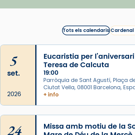
recomanacions i prepara una
bona sessió de cinema aquest
est
itual
#CinemaEspiritual
Tots els calendaris
Cardenal
@cinemaspiritcat
Imatge: Generada amb IA
(OpenAI)
5
Eucaristia per l'aniversar
Video
Teresa de Calcuta
set.
19:00
View on Facebook
·
Share
Parròquia de Sant Agustí, Plaça de
Ciutat Vella, 08001 Barcelona, Es
Arquebisbat de Barcelona
2026
+ info
1 week ago
La Carmina va patir depressió.
Fa gairebé dos mesos, a l'Estadi
Lluís Companys, la jove va fer
24
Missa amb motiu de la So
arribar el seu testimoni al papa
Mare de Déu de la Mercè