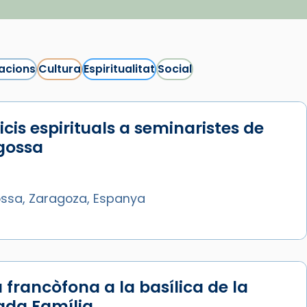
acions
Cultura
Espiritualitat
Social
icis espirituals a seminaristes de
gossa
ssa, Zaragoza, Espanya
 francòfona a la basílica de la
ada Família