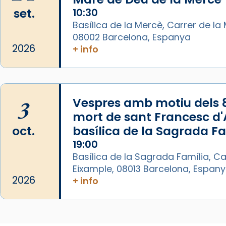
Lleó XIV.
set.
10:30
Recupera l'entrevista
Basílica de la Mercè, Carrer de la M
comp
tican News 👇
Vatican News
08002 Barcelona, Espanya
2026
+ info
www.vaticannews.va/es/iglesia/news
07/carmina-historia-depresion-
papa-viaje-espana-testimoni...
Photo
3
Vespres amb motiu dels 
mort de sant Francesc d'A
View on Facebook
·
Share
oct.
basílica de la Sagrada F
19:00
Arquebisbat de Barcelona
1 week ago
Basílica de la Sagrada Família, Ca
Eixample, 08013 Barcelona, Espan
«Avui les santes Juliana i
2026
+ info
Semproniana ens ajuden a alçar
la mirada»
Mons. Sergi Gordo, bisbe de