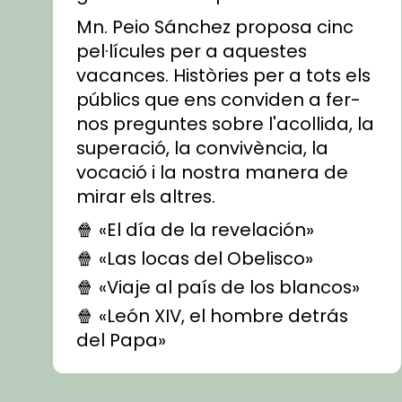
Mn. Peio Sánchez proposa cinc
pel·lícules per a aquestes
vacances. Històries per a tots els
públics que ens conviden a fer-
nos preguntes sobre l'acollida, la
superació, la convivència, la
vocació i la nostra manera de
mirar els altres.
🍿 «El día de la revelación»
🍿 «Las locas del Obelisco»
🍿 «Viaje al país de los blancos»
🍿 «León XIV, el hombre detrás
del Papa»
🍿 «Las ovejas detectives»
▶️ Descobreix les seves