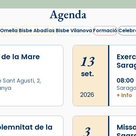
Agenda
 Omella
Bisbe Abadías
Bisbe Vilanova
Formació
Celebr
i de la Mare
13
Exerc
Sara
set.
08:00
 Sant Agustí, 2,
panya
Sarago
2026
+ info
lemnitat de la
3
Missa
Sagr