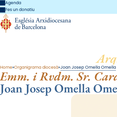
Agenda
Fes un donatiu
Arq
Home
Organigrama diocesà
Joan Josep Omella Omella
Emm. i Rvdm. Sr. Car
Joan Josep Omella Ome