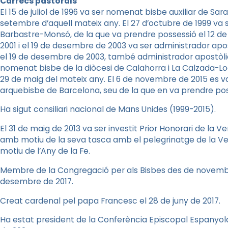
Càrrecs pastorals
El 15 de juliol de 1996 va ser nomenat bisbe auxiliar de Sa
setembre d’aquell mateix any. El 27 d’octubre de 1999 va 
Barbastre-Monsó, de la que va prendre possessió el 12 de
2001 i el 19 de desembre de 2003 va ser administrador apost
el 19 de desembre de 2003, també administrador apostòlic 
nomenat bisbe de la diòcesi de Calahorra i La Calzada-Lo
29 de maig del mateix any. El 6 de novembre de 2015 es 
arquebisbe de Barcelona, seu de la que en va prendre po
Ha sigut consiliari nacional de Mans Unides (1999-2015).
El 31 de maig de 2013 va ser investit Prior Honorari de la 
amb motiu de la seva tasca amb el pelegrinatge de la Ver
motiu de l’Any de la Fe.
Membre de la Congregació per als Bisbes des de novembr
desembre de 2017.
Creat cardenal pel papa Francesc el 28 de juny de 2017.
Ha estat president de la Conferència Episcopal Espanyola