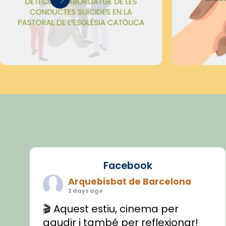
Facebook
Arquebisbat de Barcelona
2 days ago
🎬 Aquest estiu, cinema per
gaudir i també per reflexionar!