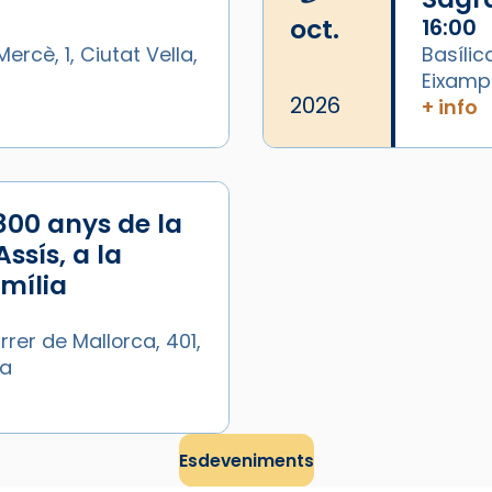
oct.
16:00
ercè, 1, Ciutat Vella,
Basílic
Eixamp
2026
+ info
/2026-
800 anys de la
ssís, a la
amília
rrer de Mallorca, 401,
ya
Esdeveniments