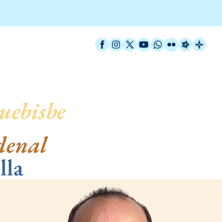
Facebook
Instagram
X / Twitter
YouTube
WhatsApp
Flickr
Radio Est
Catal
uebisbe
de Barcelona
denal
lla