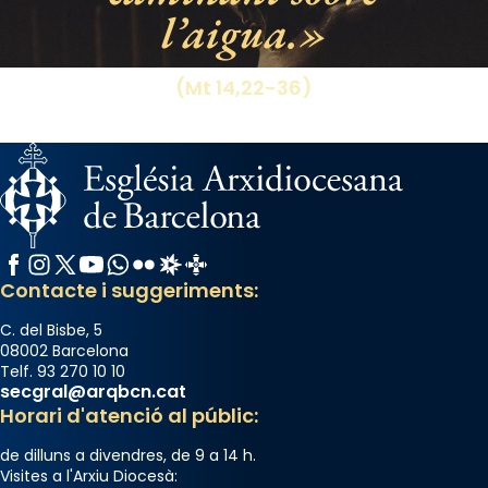
l’aigua.
View on Facebook
·
Share
(Mt 14,22-36)
Facebook
Instagram
X / Twitter
YouTube
WhatsApp
Flickr
Radio Estel
Catalunya Cristiana
Contacte i suggeriments:
C. del Bisbe, 5
08002 Barcelona
Telf. 93 270 10 10
secgral@arqbcn.cat
Horari d'atenció al públic:
de dilluns a divendres, de 9 a 14 h.
Visites a l'Arxiu Diocesà: