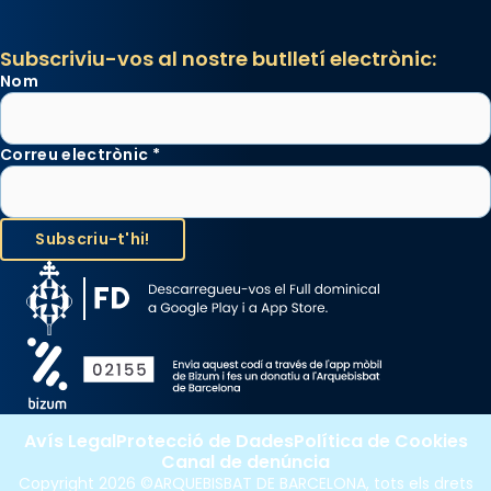
Subscriviu-vos al nostre butlletí electrònic:
Nom
Correu electrònic
*
Avís Legal
Protecció de Dades
Política de Cookies
Canal de denúncia
Copyright 2026 ©ARQUEBISBAT DE BARCELONA, tots els drets