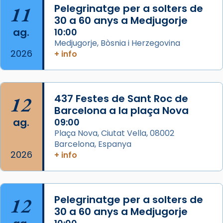
11
Pelegrinatge per a solters de
concelebrat el bisbe auxiliar de Barcelona,
30 a 60 anys a Medjugorje
Mons. David Abadías.
ag.
10:00
📸 Dr. G. Simón
Medjugorje, Bòsnia i Herzegovina
2026
+ info
Photo
View on Facebook
·
Share
12
437 Festes de Sant Roc de
Arquebisbat de Barcelona
2 weeks ago
Barcelona a la plaça Nova
ag.
09:00
Memòria de les santes Juliana i
Plaça Nova, Ciutat Vella, 08002
Semproniana, verges i màrtirs.
Barcelona, Espanya
2026
Acompanyant la història de sant Cugat, a
+ info
partir de l’Edat Mitjana sorgeix la tradició
que les santes Juliana (“relatiu a Júlia”) i
Semproniana (“relatiu a Semprònia =
12
Pelegrinatge per a solters de
eterna”) són deixebles seves. I l’any 1667, el
30 a 60 anys a Medjugorje
frare Joan Gaspar Roig, afirma en una obra