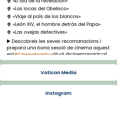
🍿 «El día de la revelación»
🍿 «Las locas del Obelisco»
🍿 «Viaje al país de los blancos»
🍿 «León XIV, el hombre detrás del Papa»
🍿 «Las ovejas detectives»
▶️ Descobreix les seves recomanacions i
prepara una bona sessió de cinema aquest
est
itual @cinemaspiritcat
#CinemaEspiritual
Imatge: Generada amb IA (OpenAI)
Video
Vatican Media
View on Facebook
·
Share
Instagram
Arquebisbat de Barcelona
1 week ago
La Carmina va patir depressió. Fa gairebé
dos mesos, a l'Estadi Lluís Companys, la