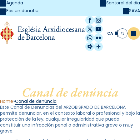
Agenda
Santoral del dia
SAVA
Fes un donatiu
Facebook
Instagram
X / Twitter
YouTube
CA
Me
Cerca
WhatsApp
Flickr
Radio Estel
Catalunya Cristi
Canal de denúncia
Home
Canal de denúncia
Este Canal de Denuncias del ARZOBISPADO DE BARCELONA
permite denunciar, en el contexto laboral o profesional y bajo la
protección de la ley, cualquier irregularidad que pueda
constituir una infracción penal o administrativa grave o muy
grave.