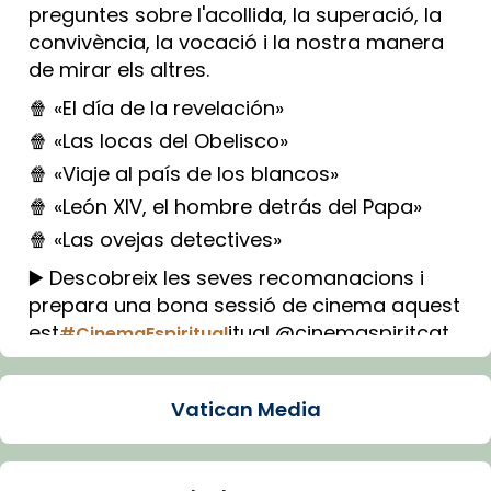
preguntes sobre l'acollida, la superació, la
convivència, la vocació i la nostra manera
de mirar els altres.
🍿 «El día de la revelación»
🍿 «Las locas del Obelisco»
🍿 «Viaje al país de los blancos»
🍿 «León XIV, el hombre detrás del Papa»
🍿 «Las ovejas detectives»
▶️ Descobreix les seves recomanacions i
prepara una bona sessió de cinema aquest
est
itual @cinemaspiritcat
#CinemaEspiritual
Imatge: Generada amb IA (OpenAI)
Video
Vatican Media
View on Facebook
·
Share