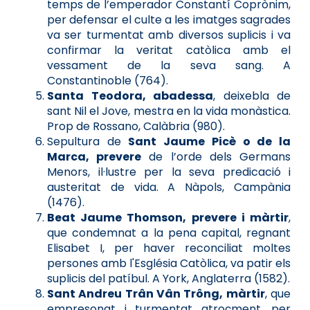
temps de l’emperador Constantí Coprònim,
per defensar el culte a les imatges sagrades
va ser turmentat amb diversos suplicis i va
confirmar la veritat catòlica amb el
vessament de la seva sang. A
Constantinoble (764).
Santa Teodora, abadessa
, deixebla de
sant Nil el Jove, mestra en la vida monàstica.
Prop de Rossano, Calàbria (980).
Sepultura de
Sant Jaume Picè o de la
Marca, prevere
de l’orde dels Germans
Menors, il·lustre per la seva predicació i
austeritat de vida. A Nàpols, Campània
(1476).
Beat Jaume Thomson, prevere i màrtir
,
que condemnat a la pena capital, regnant
Elisabet I, per haver reconciliat moltes
persones amb l'Església Catòlica, va patir els
suplicis del patíbul. A York, Anglaterra (1582).
Sant Andreu Trân Vân Trông, màrtir
, que
empresonat i turmentat atroçment, per