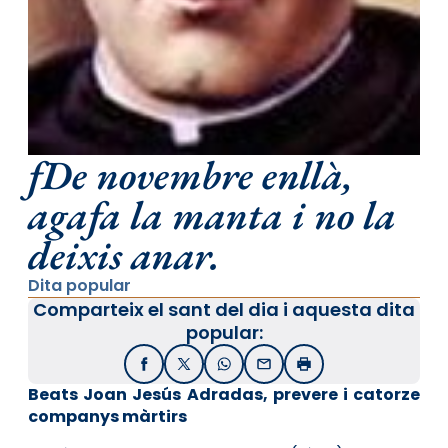
fDe novembre enllà,
agafa la manta i no la
deixis anar.
Dita popular
Comparteix el sant del dia i aquesta dita
popular:
Facebook
X / Twitter
WhatsApp
Email
Imprimir
Beats Joan Jesús Adradas, prevere i catorze
companys màrtirs