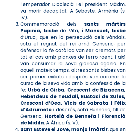
l’emperador Dioclecià i el president Màxim,
va morir decapitat. A Sebaste, Armènia (s.
IV).
Commemoració dels
sants màrtirs
Papinià, bisbe
de Vita,
i Mansuet, bisbe
d’Uruci, que en la persecució dels vàndals,
sota el regnat del rei arrià Genseric, per
defensar la fe catòlica van ser cremats per
tot el cos amb planxes de ferro roent, i així
van consumar la seva gloriosa agonia. En
aquell mateix temps, altres sants bisbes van
ser primer exiliats i després van coronar la
cursa de la seva vida amb la confessió de la
fe:
Urbà de Girba, Crescent de Bizacena,
Hebetdeus de Teudali, Eustasi de Sufes,
Cresconi d’Oea, Vicis de Sabrata i Fèlix
d’Adrumeto
i després, sota Hunneric, fill de
Genseric,
Hortelà de Bennefa i Florencià
de Midila
. A Àfrica (s. V).
Sant Esteve el Jove, monjo i màrtir
, que en