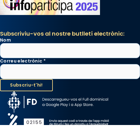
Subscriviu-vos al nostre butlletí electrònic:
Nom
Correu electrònic
*