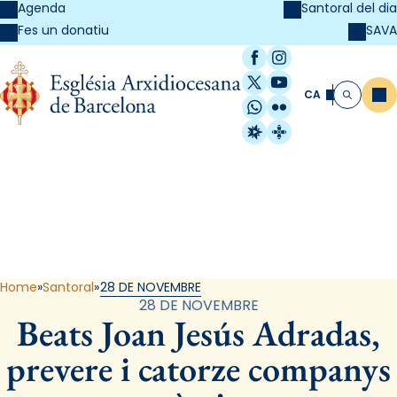
Agenda
Santoral del dia
SAVA
Fes un donatiu
Facebook
Instagram
X / Twitter
YouTube
CA
Me
Cerca
WhatsApp
Flickr
Radio Estel
Catalunya Cristi
Santoral
Home
Santoral
28 DE NOVEMBRE
28 DE NOVEMBRE
Beats Joan Jesús Adradas,
prevere i catorze companys