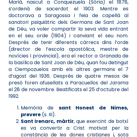
Marià, nascut a Conquezuela (Sòria) el 1878,
s’ordenà de sacerdot el 1903. Mentre es
doctorava a Saragossa i feia de capellà al
sanatori psiquiàtric dels Germans de Sant Joan
de Déu, va voler compartir la seva vida entrant
en el seu orde (1904) i canviant el seu nom.
Després de tenir diferents càrrecs dins l’orde
(director de l’escola apostòlica, mestre de
novícies i provincial), era el rector a Granada de
la basílica de Sant Joan de Déu, quan fou detingut
a Ciempozuelos amb els altres germans el 7
d’agost del 1936. Després de quatre mesos de
presó foren afusellats a Paracuellos del Jarama
el 28 de novembre. Beatificats el 25 d’octubre del
1992.
Memòria de
sant Honest de Nimes,
prevere
(s. III).
Sant Irenarc, màrtir
, que exercint de botxí
es va convertir a Crist motivat per la
constància de les dones cristianes i, sota