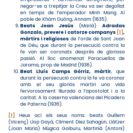
negar-se a trepitjar la Creu va ser degollat
en temps de l’emperador Minh Mang. Al
poble de Khám Duóng, Annam (1835).
Beats Joan Jesús
(Marià)
Adradas
Gonzalo, prevere i catorze companys
[1]
,
màrtirs i religiosos
de l’orde de Sant Joan
de Déu, que durant la persecució contra la
fe van ser coronats després de gloriosa
passió. Al lloc anomenat Paracuellos de
Jarama, prop de Madrid (1936).
Beat Lluís Camps Górriz, màrtir
, que
durant la persecució contra la fe va coronar
amb el seu gloriós martiri una vida
fervorosament lliurada a l’apostolat i a la
caritat. A la caserna valenciana del Picadero
de Paterna (1936).
[1]
Heus ací els seus noms: beats Guillem
(Vicenç) Llop Gayà, Climent Diez Sahagún, Llàtzer
(Joan Maria) Múgica Goiburu, Martinià (Antoni)