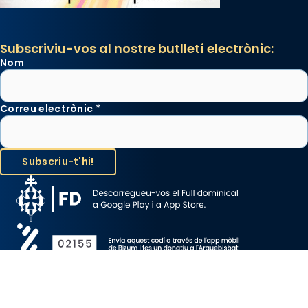
Subscriviu-vos al nostre butlletí electrònic:
Nom
Correu electrònic
*
Avís Legal
Protecció de Dades
Política de Cookies
Canal de denúncia