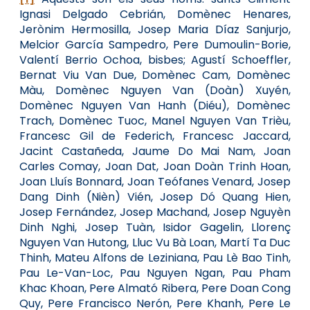
Ignasi Delgado Cebrián, Domènec Henares,
Jerònim Hermosilla, Josep Maria Díaz Sanjurjo,
Melcior García Sampedro, Pere Dumoulin-Borie,
Valentí Berrio Ochoa, bisbes; Agustí Schoeffler,
Bernat Viu Van Due, Domènec Cam, Domènec
Màu, Domènec Nguyen Van (Doàn) Xuyén,
Domènec Nguyen Van Hanh (Diéu), Domènec
Trach, Domènec Tuoc, Manel Nguyen Van Trièu,
Francesc Gil de Federich, Francesc Jaccard,
Jacint Castañeda, Jaume Do Mai Nam, Joan
Carles Comay, Joan Dat, Joan Doàn Trinh Hoan,
Joan Lluís Bonnard, Joan Teófanes Venard, Josep
Dang Dinh (Nièn) Vién, Josep Dó Quang Hien,
Josep Fernández, Josep Machand, Josep Nguyèn
Dinh Nghi, Josep Tuàn, Isidor Gagelin, Llorenç
Nguyen Van Hutong, Lluc Vu Bà Loan, Martí Ta Duc
Thinh, Mateu Alfons de Leziniana, Pau Lè Bao Tinh,
Pau Le-Van-Loc, Pau Nguyen Ngan, Pau Pham
Khac Khoan, Pere Almató Ribera, Pere Doan Cong
Quy, Pere Francisco Nerón, Pere Khanh, Pere Le