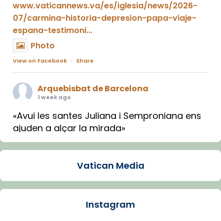
www.vaticannews.va/es/iglesia/news/2026-
07/carmina-historia-depresion-papa-viaje-
espana-testimoni...
Photo
View on Facebook
·
Share
Arquebisbat de Barcelona
1 week ago
«Avui les santes Juliana i Semproniana ens
ajuden a alçar la mirada»
Mons. Sergi Gordo, bisbe de Tortosa, ha
presidit aquest 27 de juliol la missa de Les
Vatican Media
Santes de Mataró.
🔗
tinyurl.com/cvu5jmbk
📸 J. Merino
Instagram
Photo