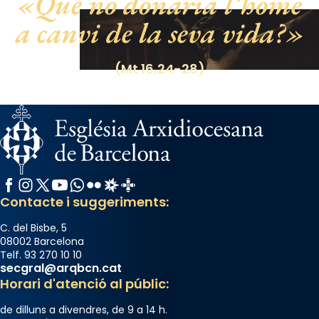
Què no donaria l’home
Photo
a canvi de la seva vida?
View on Facebook
·
Share
(Mt 16,24-28)
Facebook
Instagram
X / Twitter
YouTube
WhatsApp
Flickr
Radio Estel
Catalunya Cristiana
Contacte i suggeriments:
C. del Bisbe, 5
08002 Barcelona
Telf. 93 270 10 10
secgral@arqbcn.cat
Horari d'atenció al públic:
de dilluns a divendres, de 9 a 14 h.