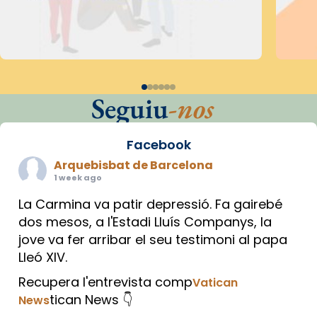
Seguiu
-nos
Facebook
Arquebisbat de Barcelona
1 week ago
La Carmina va patir depressió. Fa gairebé
dos mesos, a l'Estadi Lluís Companys, la
jove va fer arribar el seu testimoni al papa
Lleó XIV.
Recupera l'entrevista comp
Vatican
tican News 👇
News