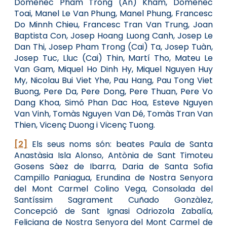
Domènec Pham Trong (An) Kham, Domènec
Toai, Manel Le Van Phung, Manel Phung, Francesc
Do Minnh Chieu, Francesc Tran Van Trung, Joan
Baptista Con, Josep Hoang Luong Canh, Josep Le
Dan Thi, Josep Pham Trong (Cai) Ta, Josep Tuàn,
Josep Tuc, Lluc (Cai) Thin, Martí Tho, Mateu Le
Van Gam, Miquel Ho Dinh Hy, Miquel Nguyen Huy
My, Nicolau Bui Viet Yhe, Pau Hang, Pau Tong Viet
Buong, Pere Da, Pere Dong, Pere Thuan, Pere Vo
Dang Khoa, Simó Phan Dac Hoa, Esteve Nguyen
Van Vinh, Tomàs Nguyen Van Dé, Tomàs Tran Van
Thien, Vicenç Duong i Vicenç Tuong.
[2]
Els seus noms són: beates Paula de Santa
Anastàsia Isla Alonso, Antònia de Sant Timoteu
Gosens Sàez de Ibarra, Daria de Santa Sofia
Campillo Paniagua, Erundina de Nostra Senyora
del Mont Carmel Colino Vega, Consolada del
Santíssim Sagrament Cuñado Gonzàlez,
Concepció de Sant Ignasi Odriozola Zabalía,
Feliciana de Nostra Senyora del Mont Carmel de