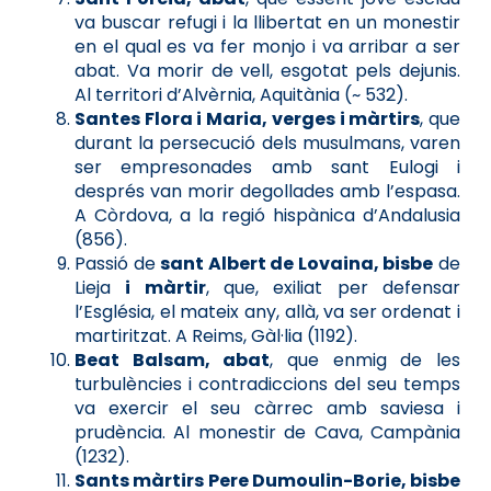
va buscar refugi i la llibertat en un monestir
en el qual es va fer monjo i va arribar a ser
abat. Va morir de vell, esgotat pels dejunis.
Al territori d’Alvèrnia, Aquitània (~ 532).
Santes Flora i Maria, verges i màrtirs
, que
durant la persecució dels musulmans, varen
ser empresonades amb sant Eulogi i
després van morir degollades amb l’espasa.
A Còrdova, a la regió hispànica d’Andalusia
(856).
Passió de
sant Albert de Lovaina, bisbe
de
Lieja
i màrtir
, que, exiliat per defensar
l’Església, el mateix any, allà, va ser ordenat i
martiritzat. A Reims, Gàl·lia (1192).
Beat Balsam, abat
, que enmig de les
turbulències i contradiccions del seu temps
va exercir el seu càrrec amb saviesa i
prudència. Al monestir de Cava, Campània
(1232).
Sants màrtirs Pere Dumoulin-Borie, bisbe