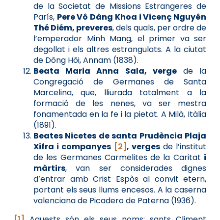
de la Societat de Missions Estrangeres de
París,
Pere Vô Dâng Khoa i Vicenç Nguyên
Thé Diém, preveres
, dels quals, per ordre de
l’emperador Minh Mang, el primer va ser
degollat i els altres estrangulats. A la ciutat
de Dông Hôi, Annam (1838).
Beata Maria Anna Sala, verge
de la
Congregació de Germanes de Santa
Marcelina, que, lliurada totalment a la
formació de les nenes, va ser mestra
fonamentada en la fe i la pietat. A Milà, Itàlia
(1891).
Beates Nicetes de santa Prudència Plaja
Xifra i companyes
[2]
, verges
de l’institut
de les Germanes Carmelites de la Caritat
i
màrtirs
, van ser considerades dignes
d’entrar amb Crist Espòs al convit etern,
portant els seus llums encesos. A la caserna
valenciana de Picadero de Paterna (1936).
[1]
Aquests són els seus noms: sants Climent