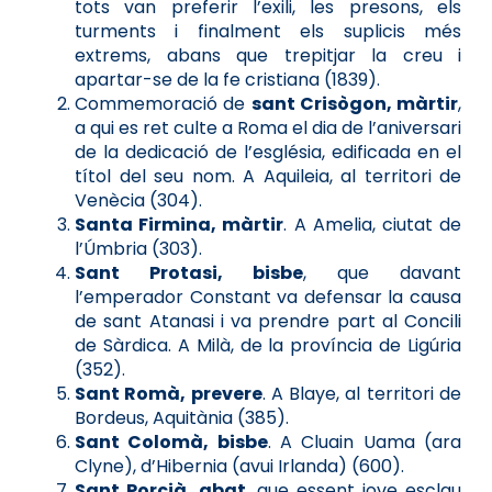
tots van preferir l’exili, les presons, els
turments i finalment els suplicis més
extrems, abans que trepitjar la creu i
apartar-se de la fe cristiana (1839).
Commemoració de
sant Crisògon, màrtir
,
a qui es ret culte a Roma el dia de l’aniversari
de la dedicació de l’església, edificada en el
títol del seu nom. A Aquileia, al territori de
Venècia (304).
Santa Firmina, màrtir
. A Amelia, ciutat de
l’Úmbria (303).
Sant Protasi, bisbe
, que davant
l’emperador Constant va defensar la causa
de sant Atanasi i va prendre part al Concili
de Sàrdica. A Milà, de la província de Ligúria
(352).
Sant Romà, prevere
. A Blaye, al territori de
Bordeus, Aquitània (385).
Sant Colomà, bisbe
. A Cluain Uama (ara
Clyne), d’Hibernia (avui Irlanda) (600).
Sant Porcià, abat
, que essent jove esclau