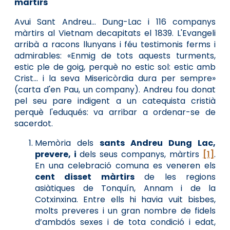
màrtirs
Avui Sant Andreu... Dung-Lac i 116 companys
màrtirs al Vietnam decapitats el 1839. L'Evangeli
arribà a racons llunyans i féu testimonis ferms i
admirables: «Enmig de tots aquests turments,
estic ple de goig, perquè no estic sol: estic amb
Crist... i la seva Misericòrdia dura per sempre»
(carta d'en Pau, un company). Andreu fou donat
pel seu pare indigent a un catequista cristià
perquè l'eduqués: va arribar a ordenar-se de
sacerdot.
Memòria dels
sants Andreu Dung Lac,
prevere, i
dels seus companys, màrtirs
[1]
.
En una celebració comuna es veneren els
cent disset màrtirs
de les regions
asiàtiques de Tonquín, Annam i de la
Cotxinxina. Entre ells hi havia vuit bisbes,
molts preveres i un gran nombre de fidels
d’ambdós sexes i de tota condició i edat,