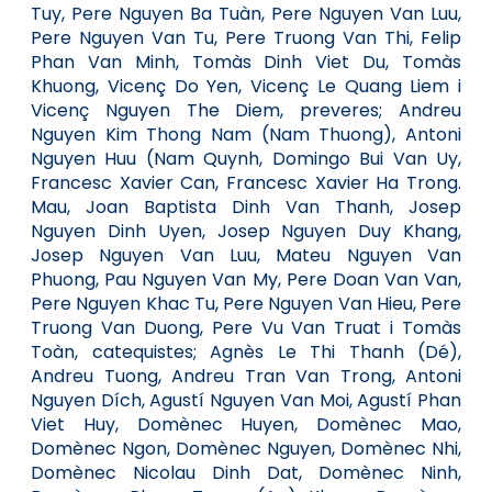
Tuy, Pere Nguyen Ba Tuàn, Pere Nguyen Van Luu,
Pere Nguyen Van Tu, Pere Truong Van Thi, Felip
Phan Van Minh, Tomàs Dinh Viet Du, Tomàs
Khuong, Vicenç Do Yen, Vicenç Le Quang Liem i
Vicenç Nguyen The Diem, preveres; Andreu
Nguyen Kim Thong Nam (Nam Thuong), Antoni
Nguyen Huu (Nam Quynh, Domingo Bui Van Uy,
Francesc Xavier Can, Francesc Xavier Ha Trong.
Mau, Joan Baptista Dinh Van Thanh, Josep
Nguyen Dinh Uyen, Josep Nguyen Duy Khang,
Josep Nguyen Van Luu, Mateu Nguyen Van
Phuong, Pau Nguyen Van My, Pere Doan Van Van,
Pere Nguyen Khac Tu, Pere Nguyen Van Hieu, Pere
Truong Van Duong, Pere Vu Van Truat i Tomàs
Toàn, catequistes; Agnès Le Thi Thanh (Dé),
Andreu Tuong, Andreu Tran Van Trong, Antoni
Nguyen Dích, Agustí Nguyen Van Moi, Agustí Phan
Viet Huy, Domènec Huyen, Domènec Mao,
Domènec Ngon, Domènec Nguyen, Domènec Nhi,
Domènec Nicolau Dinh Dat, Domènec Ninh,