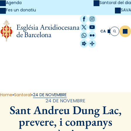
Agenda
Santoral del dia
SAVA
Fes un donatiu
Facebook
Instagram
X / Twitter
YouTube
CA
Me
Cerca
WhatsApp
Flickr
Radio Estel
Catalunya Cristi
Santoral
Home
Santoral
24 DE NOVEMBRE
24 DE NOVEMBRE
Sant Andreu Dung Lac,
prevere, i companys