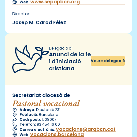
www.sepapbcn.org
Web:
Director:
Josep M. Carod Félez
Delegació d'
Anunci de la fe
i d'iniciació
Veure delegació
cristiana
Secretariat diocesà de
Pastoral vocacional
Adreça:
Diputació 231
Població:
Barcelona
Codi postal:
08007
Telèfon:
93 454 16 00
vocacions@arqbcn.cat
Correu electrònic:
vocacions.barcelona
Web: