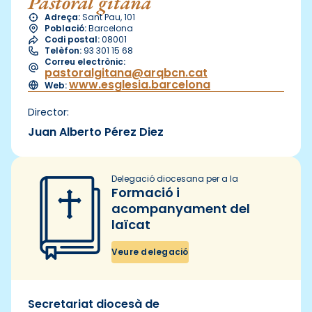
Pastoral gitana
Adreça:
Sant Pau, 101
Població:
Barcelona
Codi postal:
08001
Telèfon:
93 301 15 68
Correu electrònic:
pastoralgitana@arqbcn.cat
www.esglesia.barcelona
Web:
Director:
Juan Alberto Pérez Diez
Delegació diocesana per a la
Formació i
acompanyament del
laïcat
Veure delegació
Secretariat diocesà de