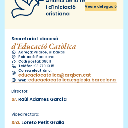
Anunci de la fe
i d'iniciació
Veure delegació
cristiana
Secretariat diocesà
d'Educació Catòlica
Adreça:
Villaroel, 81 baixos
Població:
Barcelona
Codi postal:
08011
Telèfon:
93 270 10 15
Correu electrònic:
educaciocatolica@arqbcn.cat
educaciocatolica.esglesia.barcelona
Web:
Director:
Sr.
Raúl Adames García
Vicedirectora:
Sra.
Loreto Petit Gralla