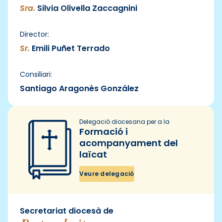
Sra.
Silvia Olivella Zaccagnini
Director:
Sr.
Emili Puñet Terrado
Consiliari:
Santiago Aragonès González
Delegació diocesana per a la
Formació i
acompanyament del
laïcat
Veure delegació
Secretariat diocesà de