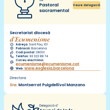
Pastoral
Veure delegació
sacramental
Secretariat diocesà
d'Ecumenisme
Adreça:
Sant Pau, 101
Població:
Barcelona
Codi postal:
08001
Telèfon:
93 323 88 74
Correu electrònic:
ecumenisme@ecumenisme.cat
www.esglesia.barcelona
Web:
Directora:
Sra.
Montserrat Puigdellívol Manzano
Delegació d'