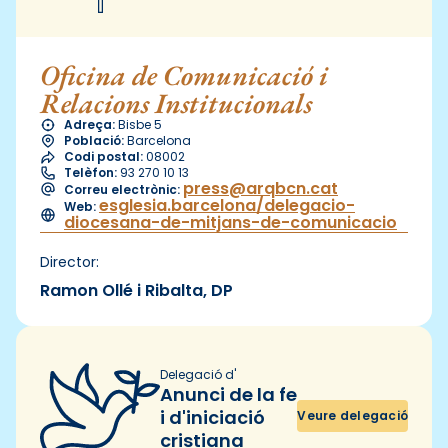
Oficina de Comunicació i
Relacions Institucionals
Adreça:
Bisbe 5
Població:
Barcelona
Codi postal:
08002
Telèfon:
93 270 10 13
press@arqbcn.cat
Correu electrònic:
esglesia.barcelona/delegacio-
Web:
diocesana-de-mitjans-de-comunicacio
Director:
Ramon Ollé i Ribalta, DP
Delegació d'
Anunci de la fe
i d'iniciació
Veure delegació
cristiana