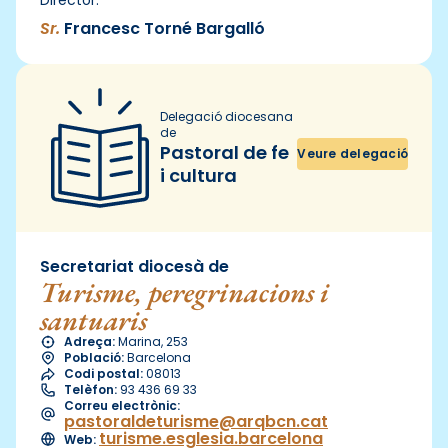
Sr.
Francesc Torné Bargalló
Delegació diocesana
de
Pastoral de fe
Veure delegació
i cultura
Secretariat diocesà de
Turisme, peregrinacions i
santuaris
Adreça:
Marina, 253
Població:
Barcelona
Codi postal:
08013
Telèfon:
93 436 69 33
Correu electrònic:
pastoraldeturisme@arqbcn.cat
turisme.esglesia.barcelona
Web: