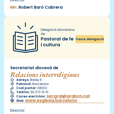
Mn.
Robert Baró Cabrera
Delegació diocesana
de
Pastoral de fe
Veure delegació
i cultura
Secretariat diocesà de
Relacions interreligioses
Adreça:
Bisbe, 5
Població:
Barcelona
Codi postal:
08002
Telèfon:
93 270 10 10
secgral@arqbcn.cat
Correu electrònic:
www.esglesia.barcelona
Web:
Director: