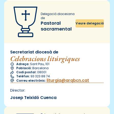
Delegació diocesana
de
Pastoral
Veure delegació
sacramental
Secretariat diocesà de
Celebracions litúrgiques
Adreça:
Sant Pau, 101
Població:
Barcelona
Codi postal:
08001
Telèfon:
93 323 88 74
liturgia@arqbcn.cat
Correu electrònic:
Director:
Josep Teixidó Cuenca