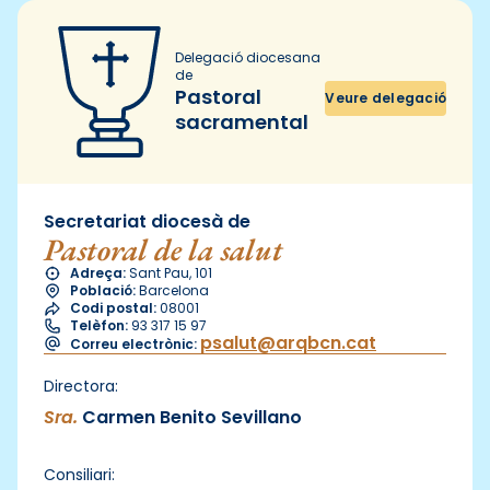
Delegació diocesana
de
Pastoral
Veure delegació
sacramental
Secretariat diocesà de
Pastoral de la salut
Adreça:
Sant Pau, 101
Població:
Barcelona
Codi postal:
08001
Telèfon:
93 317 15 97
psalut@arqbcn.cat
Correu electrònic:
Directora:
Sra.
Carmen Benito Sevillano
Consiliari: