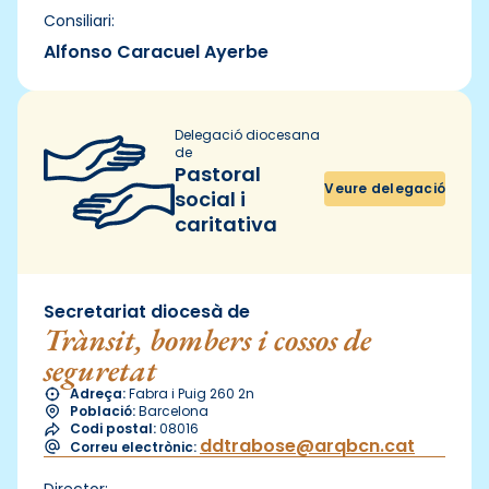
Consiliari:
Alfonso Caracuel Ayerbe
Delegació diocesana
de
Pastoral
Veure delegació
social i
caritativa
Secretariat diocesà de
Trànsit, bombers i cossos de
seguretat
Adreça:
Fabra i Puig 260 2n
Població:
Barcelona
Codi postal:
08016
ddtrabose@arqbcn.cat
Correu electrònic:
Director: