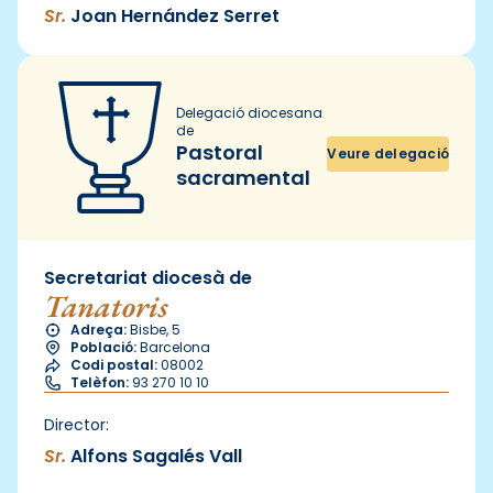
Sr.
Joan Hernández Serret
Delegació diocesana
de
Pastoral
Veure delegació
sacramental
Secretariat diocesà de
Tanatoris
Adreça:
Bisbe, 5
Població:
Barcelona
Codi postal:
08002
Telèfon:
93 270 10 10
Director:
Sr.
Alfons Sagalés Vall