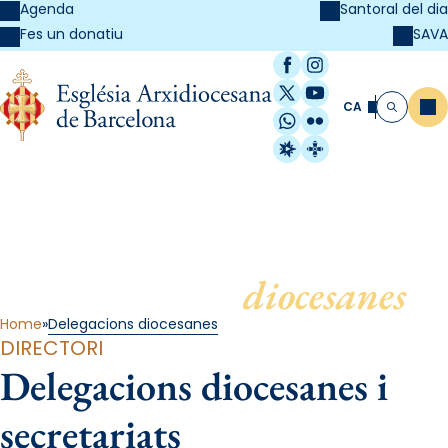
Agenda
Santoral del dia
SAVA
Fes un donatiu
Facebook
Instagram
X / Twitter
YouTube
CA
Me
Cerca
WhatsApp
Flickr
Radio Estel
Catalunya Cristi
Delegacions
diocesanes
Home
Delegacions diocesanes
DIRECTORI
Delegacions diocesanes i
secretariats