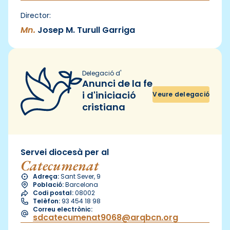
Director:
Mn.
Josep M. Turull Garriga
Delegació d'
Anunci de la fe
i d'iniciació
Veure delegació
cristiana
Servei diocesà per al
Catecumenat
Adreça:
Sant Sever, 9
Població:
Barcelona
Codi postal:
08002
Telèfon:
93 454 18 98
Correu electrònic:
sdcatecumenat9068@arqbcn.org