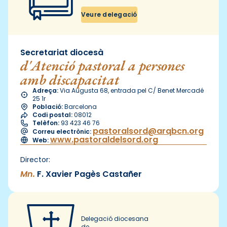
Veure delegació
Secretariat diocesà
d'Atenció pastoral a persones
amb discapacitat
Adreça:
Via Augusta 68, entrada pel C/ Benet Mercadé
25 1r
Població:
Barcelona
Codi postal:
08012
Telèfon:
93 423 46 76
pastoralsord@arqbcn.org
Correu electrònic:
www.pastoraldelsord.org
Web:
Director:
Mn.
F. Xavier Pagès Castañer
Delegació diocesana
de