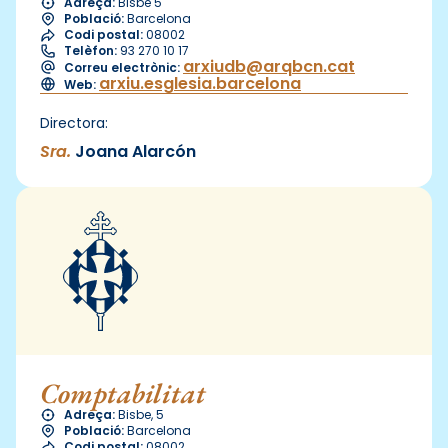
Adreça:
Bisbe 5
Població:
Barcelona
Codi postal:
08002
Telèfon:
93 270 10 17
arxiudb@arqbcn.cat
Correu electrònic:
arxiu.esglesia.barcelona
Web:
Directora:
Sra.
Joana Alarcón
Comptabilitat
Adreça:
Bisbe, 5
Població:
Barcelona
Codi postal:
08002