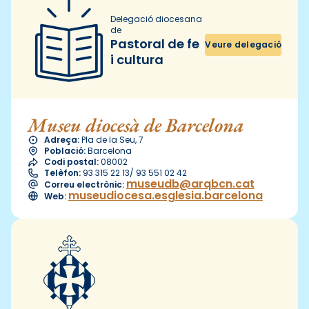
Delegació diocesana
de
Pastoral de fe
Veure delegació
i cultura
Museu diocesà de Barcelona
Adreça:
Pla de la Seu, 7
Població:
Barcelona
Codi postal:
08002
Telèfon:
93 315 22 13/ 93 551 02 42
museudb@arqbcn.cat
Correu electrònic:
museudiocesa.esglesia.barcelona
Web: