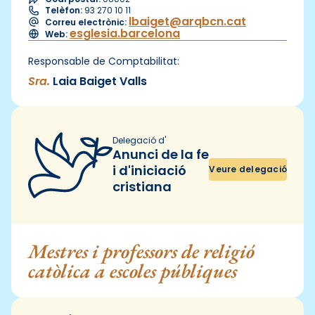
Telèfon:
93 270 10 11
lbaiget@arqbcn.cat
Correu electrònic:
esglesia.barcelona
Web:
Responsable de Comptabilitat:
Sra.
Laia Baiget Valls
Delegació d'
Anunci de la fe
i d'iniciació
Veure delegació
cristiana
Mestres i professors de religió
catòlica a escoles públiques