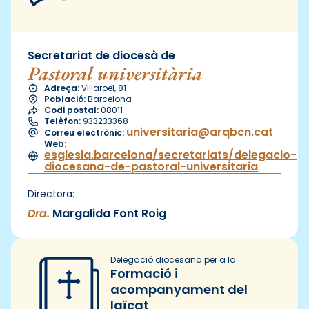
Secretariat de diocesà de
Pastoral universitària
Adreça:
Villaroel, 81
Població:
Barcelona
Codi postal:
08011
Telèfon:
933233368
universitaria@arqbcn.cat
Correu electrònic:
Web:
esglesia.barcelona/secretariats/delegacio-
diocesana-de-pastoral-universitaria
Directora:
Dra.
Margalida Font Roig
Delegació diocesana per a la
Formació i
acompanyament del
laïcat