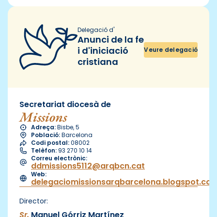
Delegació d'
Anunci de la fe
i d'iniciació
Veure delegació
cristiana
Secretariat diocesà de
Missions
Adreça:
Bisbe, 5
Població:
Barcelona
Codi postal:
08002
Telèfon:
93 270 10 14
Correu electrònic:
ddmissions5112@arqbcn.cat
Web:
delegaciomissionsarqbarcelona.blogspot.co
Director:
Sr.
Manuel Górriz Martínez