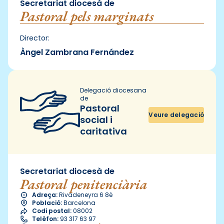
Secretariat diocesà de
Pastoral pels marginats
Director:
Àngel Zambrana Fernández
Delegació diocesana
de
Pastoral
Veure delegació
social i
caritativa
Secretariat diocesà de
Pastoral penitenciària
Adreça:
Rivadeneyra 6 8è
Població:
Barcelona
Codi postal:
08002
Telèfon:
93 317 63 97