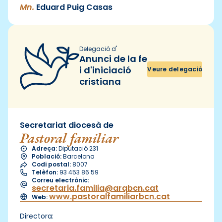
Mn.
Eduard Puig Casas
Delegació d'
Anunci de la fe
i d'iniciació
Veure delegació
cristiana
Secretariat diocesà de
Pastoral familiar
Adreça:
Diputació 231
Població:
Barcelona
Codi postal:
8007
Telèfon:
93 453 86 59
Correu electrònic:
secretaria.familia@arqbcn.cat
www.pastoralfamiliarbcn.cat
Web:
Directora: