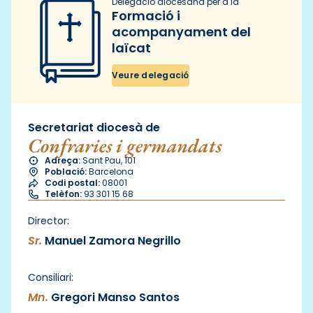
Delegació diocesana per a la
Formació i
acompanyament del
laïcat
Veure delegació
Secretariat diocesà de
Confraries i germandats
Adreça:
Sant Pau, 101
Població:
Barcelona
Codi postal:
08001
Telèfon:
93 301 15 68
Director:
Sr.
Manuel Zamora Negrillo
Consiliari:
Mn.
Gregori Manso Santos