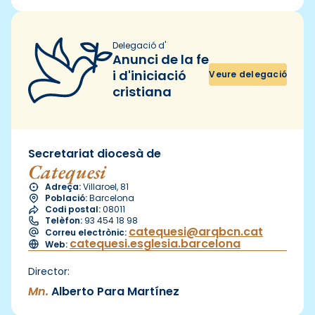
Delegació d'
Anunci de la fe
i d'iniciació
Veure delegació
cristiana
Secretariat diocesà de
Catequesi
Adreça:
Villaroel, 81
Població:
Barcelona
Codi postal:
08011
Telèfon:
93 454 18 98
catequesi@arqbcn.cat
Correu electrònic:
catequesi.esglesia.barcelona
Web:
Director:
Mn.
Alberto Para Martínez