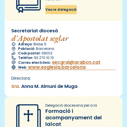
Veure delegació
Secretariat diocesà
d'Apostolat seglar
Adreça:
Bisbe, 5
Població:
Barcelona
Codi postal:
08002
Telèfon:
93 270 10 10
secgral@arqbcn.cat
Correu electrònic:
www.esglesia.barcelona
Web:
Directora:
Sra.
Anna M. Almuni de Muga
Delegació diocesana per a la
Formació i
acompanyament del
laïcat