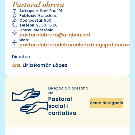
Pastoral obrera
Adreça:
c. Sant Pau 101
Població:
Barcelona
Codi postal:
8001
Telèfon:
93 301 15 68
Correu electrònic:
pastoralobrera@arqbcn.cat
Web:
pastoralobreradebarcelona.blogspot.com.es
Directora:
Sra.
Liria Román López
Delegació diocesana
de
Pastoral
Veure delegació
social i
caritativa