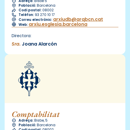
Adreça:
Bisbe 5
Població:
Barcelona
Codi postal:
08002
Telèfon:
93 270 10 17
arxiudb@arqbcn.cat
Correu electrònic:
arxiu.esglesia.barcelona
Web:
Directora:
Sra.
Joana Alarcón
Comptabilitat
Adreça:
Bisbe, 5
Població:
Barcelona
Codi postal:
08002