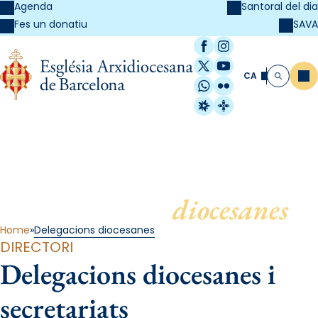
Agenda
Santoral del dia
SAVA
Fes un donatiu
Facebook
Instagram
X / Twitter
YouTube
CA
Me
Cerca
WhatsApp
Flickr
Radio Estel
Catalunya Cristi
Delegacions
diocesanes
Home
Delegacions diocesanes
DIRECTORI
Delegacions diocesanes i
secretariats