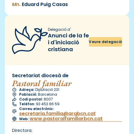
Mn.
Eduard Puig Casas
Delegació d'
Anunci de la fe
i d'iniciació
Veure delegació
cristiana
Secretariat diocesà de
Pastoral familiar
Adreça:
Diputació 231
Població:
Barcelona
Codi postal:
8007
Telèfon:
93 453 86 59
Correu electrònic:
secretaria.familia@arqbcn.cat
www.pastoralfamiliarbcn.cat
Web:
Directora: