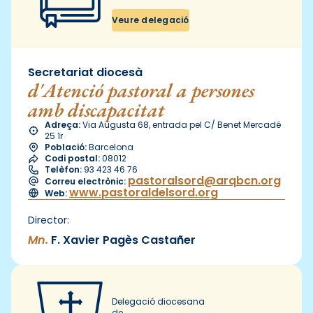
Veure delegació
Secretariat diocesà
d'Atenció pastoral a persones
amb discapacitat
Adreça:
Via Augusta 68, entrada pel C/ Benet Mercadé
25 1r
Població:
Barcelona
Codi postal:
08012
Telèfon:
93 423 46 76
pastoralsord@arqbcn.org
Correu electrònic:
www.pastoraldelsord.org
Web:
Director:
Mn.
F. Xavier Pagès Castañer
Delegació diocesana
de