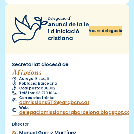
Delegació d'
Anunci de la fe
i d'iniciació
Veure delegació
cristiana
Secretariat diocesà de
Missions
Adreça:
Bisbe, 5
Població:
Barcelona
Codi postal:
08002
Telèfon:
93 270 10 14
Correu electrònic:
ddmissions5112@arqbcn.cat
Web:
delegaciomissionsarqbarcelona.blogspot.co
Director:
Sr.
Manuel Górriz Martínez