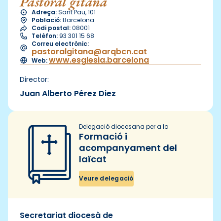
Pastoral gitana
Adreça:
Sant Pau, 101
Població:
Barcelona
Codi postal:
08001
Telèfon:
93 301 15 68
Correu electrònic:
pastoralgitana@arqbcn.cat
www.esglesia.barcelona
Web:
Director:
Juan Alberto Pérez Diez
Delegació diocesana per a la
Formació i
acompanyament del
laïcat
Veure delegació
Secretariat diocesà de