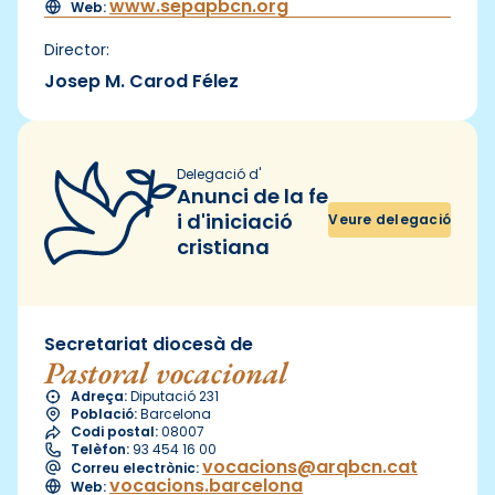
www.sepapbcn.org
Web:
Director:
Josep M. Carod Félez
Delegació d'
Anunci de la fe
i d'iniciació
Veure delegació
cristiana
Secretariat diocesà de
Pastoral vocacional
Adreça:
Diputació 231
Població:
Barcelona
Codi postal:
08007
Telèfon:
93 454 16 00
vocacions@arqbcn.cat
Correu electrònic:
vocacions.barcelona
Web: