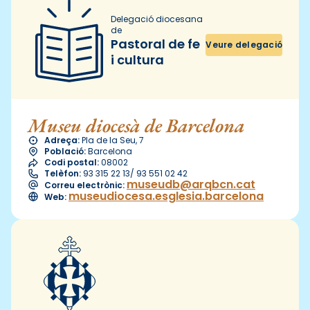
Delegació diocesana
de
Pastoral de fe
Veure delegació
i cultura
Museu diocesà de Barcelona
Adreça:
Pla de la Seu, 7
Població:
Barcelona
Codi postal:
08002
Telèfon:
93 315 22 13/ 93 551 02 42
museudb@arqbcn.cat
Correu electrònic:
museudiocesa.esglesia.barcelona
Web: