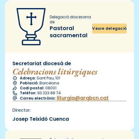
Delegació diocesana
de
Pastoral
Veure delegació
sacramental
Secretariat diocesà de
Celebracions litúrgiques
Adreça:
Sant Pau, 101
Població:
Barcelona
Codi postal:
08001
Telèfon:
93 323 88 74
liturgia@arqbcn.cat
Correu electrònic:
Director:
Josep Teixidó Cuenca