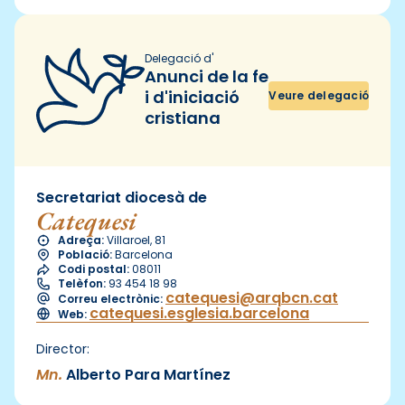
Delegació d'
Anunci de la fe
i d'iniciació
Veure delegació
cristiana
Secretariat diocesà de
Catequesi
Adreça:
Villaroel, 81
Població:
Barcelona
Codi postal:
08011
Telèfon:
93 454 18 98
catequesi@arqbcn.cat
Correu electrònic:
catequesi.esglesia.barcelona
Web:
Director:
Mn.
Alberto Para Martínez