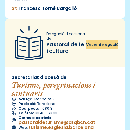
Sr.
Francesc Torné Bargalló
Delegació diocesana
de
Pastoral de fe
Veure delegació
i cultura
Secretariat diocesà de
Turisme, peregrinacions i
santuaris
Adreça:
Marina, 253
Població:
Barcelona
Codi postal:
08013
Telèfon:
93 436 69 33
Correu electrònic:
pastoraldeturisme@arqbcn.cat
turisme.esglesia.barcelona
Web: