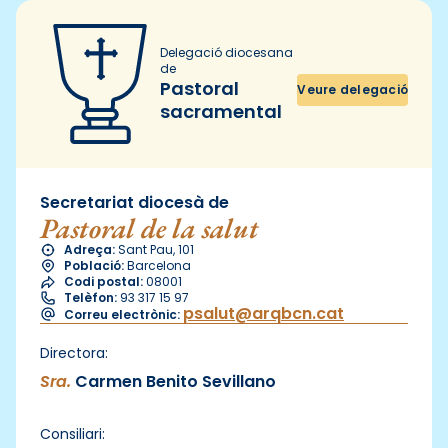
Delegació diocesana
de
Pastoral
Veure delegació
sacramental
Secretariat diocesà de
Pastoral de la salut
Adreça:
Sant Pau, 101
Població:
Barcelona
Codi postal:
08001
Telèfon:
93 317 15 97
psalut@arqbcn.cat
Correu electrònic:
Directora:
Sra.
Carmen Benito Sevillano
Consiliari: