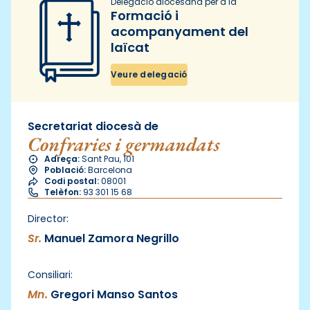
Delegació diocesana per a la
Formació i
acompanyament del
laïcat
Veure delegació
Secretariat diocesà de
Confraries i germandats
Adreça:
Sant Pau, 101
Població:
Barcelona
Codi postal:
08001
Telèfon:
93 301 15 68
Director:
Sr.
Manuel Zamora Negrillo
Consiliari:
Mn.
Gregori Manso Santos