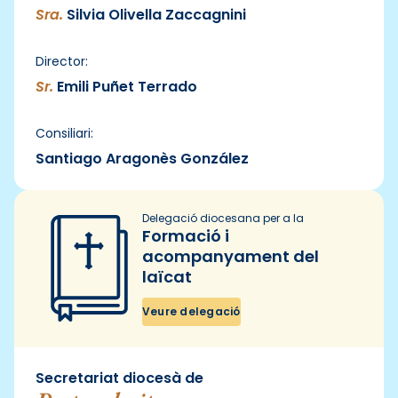
Sra.
Silvia Olivella Zaccagnini
Director:
Sr.
Emili Puñet Terrado
Consiliari:
Santiago Aragonès González
Delegació diocesana per a la
Formació i
acompanyament del
laïcat
Veure delegació
Secretariat diocesà de