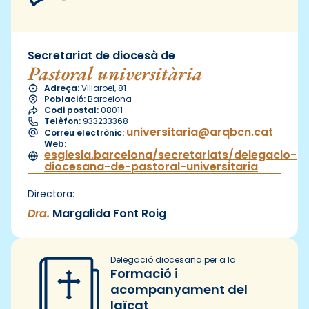
Secretariat de diocesà de
Pastoral universitària
Adreça:
Villaroel, 81
Població:
Barcelona
Codi postal:
08011
Telèfon:
933233368
universitaria@arqbcn.cat
Correu electrònic:
Web:
esglesia.barcelona/secretariats/delegacio-
diocesana-de-pastoral-universitaria
Directora:
Dra.
Margalida Font Roig
Delegació diocesana per a la
Formació i
acompanyament del
laïcat