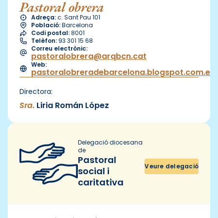
Pastoral obrera
Adreça:
c. Sant Pau 101
Població:
Barcelona
Codi postal:
8001
Telèfon:
93 301 15 68
Correu electrònic:
pastoralobrera@arqbcn.cat
Web:
pastoralobreradebarcelona.blogspot.com.es
Directora:
Sra.
Liria Román López
Delegació diocesana
de
Pastoral
Veure delegació
social i
caritativa