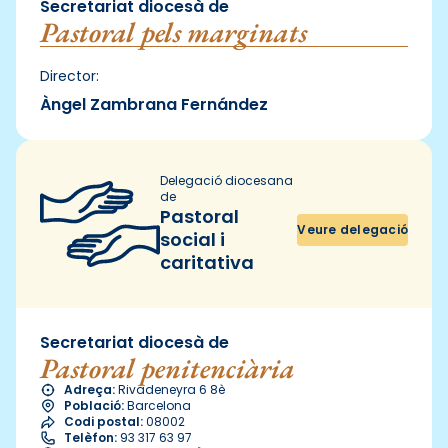
Secretariat diocesà de
Pastoral pels marginats
Director:
Àngel Zambrana Fernández
Delegació diocesana
de
Pastoral
Veure delegació
social i
caritativa
Secretariat diocesà de
Pastoral penitenciària
Adreça:
Rivadeneyra 6 8è
Població:
Barcelona
Codi postal:
08002
Telèfon:
93 317 63 97