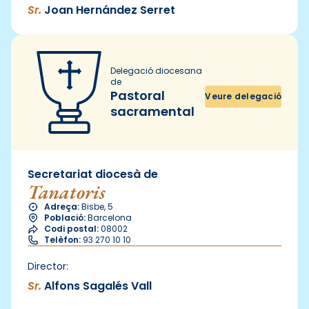
Sr.
Joan Hernández Serret
Delegació diocesana
de
Pastoral
Veure delegació
sacramental
Secretariat diocesà de
Tanatoris
Adreça:
Bisbe, 5
Població:
Barcelona
Codi postal:
08002
Telèfon:
93 270 10 10
Director:
Sr.
Alfons Sagalés Vall