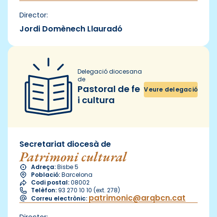
Director:
Jordi Domènech Llauradó
Delegació diocesana
de
Pastoral de fe
Veure delegació
i cultura
Secretariat diocesà de
Patrimoni cultural
Adreça:
Bisbe 5
Població:
Barcelona
Codi postal:
08002
Telèfon:
93 270 10 10 (ext. 278)
patrimonic@arqbcn.cat
Correu electrònic:
Director: