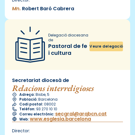
Mn.
Robert Baró Cabrera
Delegació diocesana
de
Pastoral de fe
Veure delegació
i cultura
Secretariat diocesà de
Relacions interreligioses
Adreça:
Bisbe, 5
Població:
Barcelona
Codi postal:
08002
Telèfon:
93 270 10 10
secgral@arqbcn.cat
Correu electrònic:
www.esglesia.barcelona
Web:
Director: