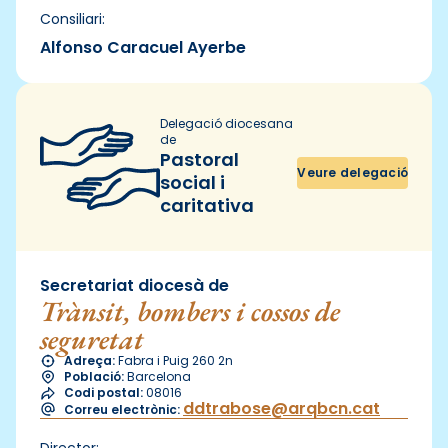
Consiliari:
Alfonso Caracuel Ayerbe
Delegació diocesana
de
Pastoral
Veure delegació
social i
caritativa
Secretariat diocesà de
Trànsit, bombers i cossos de
seguretat
Adreça:
Fabra i Puig 260 2n
Població:
Barcelona
Codi postal:
08016
ddtrabose@arqbcn.cat
Correu electrònic:
Director: