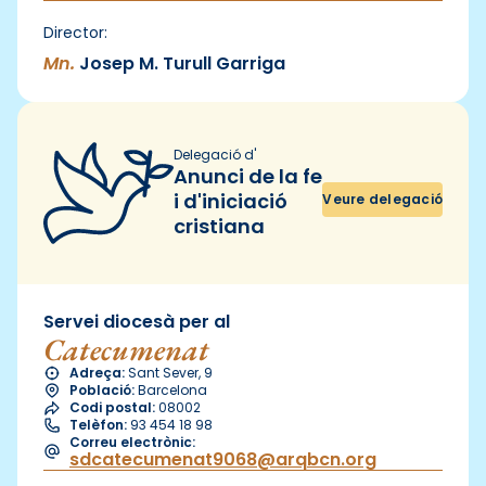
Director:
Mn.
Josep M. Turull Garriga
Delegació d'
Anunci de la fe
i d'iniciació
Veure delegació
cristiana
Servei diocesà per al
Catecumenat
Adreça:
Sant Sever, 9
Població:
Barcelona
Codi postal:
08002
Telèfon:
93 454 18 98
Correu electrònic:
sdcatecumenat9068@arqbcn.org