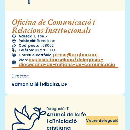
Oficina de Comunicació i
Relacions Institucionals
Adreça:
Bisbe 5
Població:
Barcelona
Codi postal:
08002
Telèfon:
93 270 10 13
press@arqbcn.cat
Correu electrònic:
esglesia.barcelona/delegacio-
Web:
diocesana-de-mitjans-de-comunicacio
Director:
Ramon Ollé i Ribalta, DP
Delegació d'
Anunci de la fe
i d'iniciació
Veure delegació
cristiana