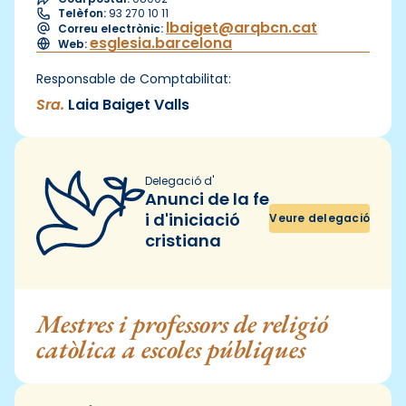
Telèfon:
93 270 10 11
lbaiget@arqbcn.cat
Correu electrònic:
esglesia.barcelona
Web:
Responsable de Comptabilitat:
Sra.
Laia Baiget Valls
Delegació d'
Anunci de la fe
i d'iniciació
Veure delegació
cristiana
Mestres i professors de religió
catòlica a escoles públiques