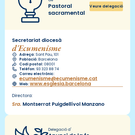
Pastoral
Veure delegació
sacramental
Secretariat diocesà
d'Ecumenisme
Adreça:
Sant Pau, 101
Població:
Barcelona
Codi postal:
08001
Telèfon:
93 323 88 74
Correu electrònic:
ecumenisme@ecumenisme.cat
www.esglesia.barcelona
Web:
Directora:
Sra.
Montserrat Puigdellívol Manzano
Delegació d'