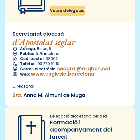
Veure delegació
Secretariat diocesà
d'Apostolat seglar
Adreça:
Bisbe, 5
Població:
Barcelona
Codi postal:
08002
Telèfon:
93 270 10 10
secgral@arqbcn.cat
Correu electrònic:
www.esglesia.barcelona
Web:
Directora:
Sra.
Anna M. Almuni de Muga
Delegació diocesana per a la
Formació i
acompanyament del
laïcat