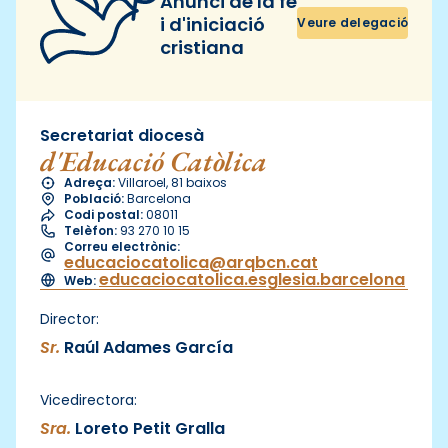
Anunci de la fe
i d'iniciació
Veure delegació
cristiana
Secretariat diocesà
d'Educació Catòlica
Adreça:
Villaroel, 81 baixos
Població:
Barcelona
Codi postal:
08011
Telèfon:
93 270 10 15
Correu electrònic:
educaciocatolica@arqbcn.cat
educaciocatolica.esglesia.barcelona
Web:
Director:
Sr.
Raúl Adames García
Vicedirectora:
Sra.
Loreto Petit Gralla