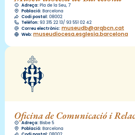
Adreça:
Pla de la Seu, 7
Població:
Barcelona
Codi postal:
08002
Telèfon:
93 315 22 13/ 93 551 02 42
museudb@arqbcn.cat
Correu electrònic:
museudiocesa.esglesia.barcelona
Web:
Oficina de Comunicació i Relac
Adreça:
Bisbe 5
Població:
Barcelona
Codi postal:
08002