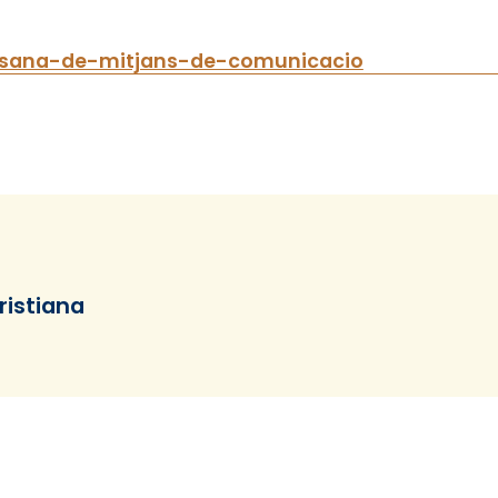
cesana-de-mitjans-de-comunicacio
cristiana