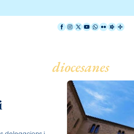
Facebook
Instagram
X / Twitter
YouTube
WhatsApp
Flickr
Radio Est
Catal
legacions
diocesanes
i
s delegacions i