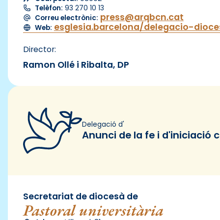
Telèfon:
93 270 10 13
press@arqbcn.cat
Correu electrònic:
esglesia.barcelona/delegacio-dio
Web:
Director:
Ramon Ollé i Ribalta, DP
Delegació d'
Anunci de la fe i d'iniciació 
Secretariat de diocesà de
Pastoral universitària