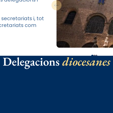
secretariats i, tot
cretariats com
Delegacions
diocesanes