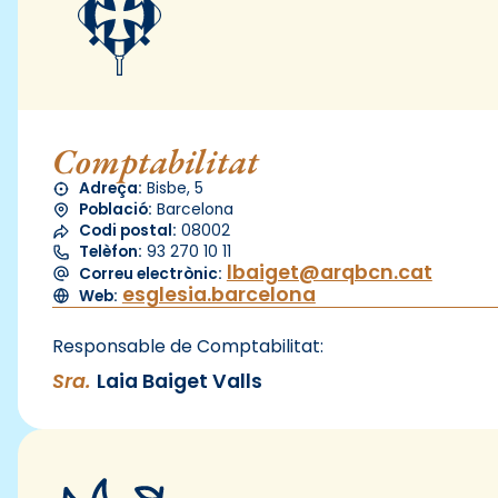
Comptabilitat
Adreça:
Bisbe, 5
Població:
Barcelona
Codi postal:
08002
Telèfon:
93 270 10 11
lbaiget@arqbcn.cat
Correu electrònic:
esglesia.barcelona
Web:
Responsable de Comptabilitat:
Sra.
Laia Baiget Valls