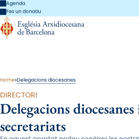
Agenda
Fes un donatiu
De
Home
Delegacions diocesanes
DIRECTORI
Delegacions diocesanes 
secretariats
En aquest apartat podeu conèixer les nostre