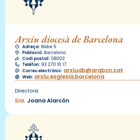
Arxiu diocesà de Barcelona
Adreça:
Bisbe 5
Població:
Barcelona
Codi postal:
08002
Telèfon:
93 270 10 17
arxiudb@arqbcn.cat
Correu electrònic:
arxiu.esglesia.barcelona
Web:
Directora:
Sra.
Joana Alarcón