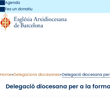
Agenda
Fes un donatiu
Delegació diocesana p
Home
Delegacions diocesanes
Delegació diocesana per
Delegació diocesana per a la form