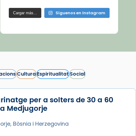
Síguenos en Instagram
Cargar más...
acions
Cultura
Espiritualitat
Social
rinatge per a solters de 30 a 60
 a Medjugorje
rje, Bòsnia i Herzegovina