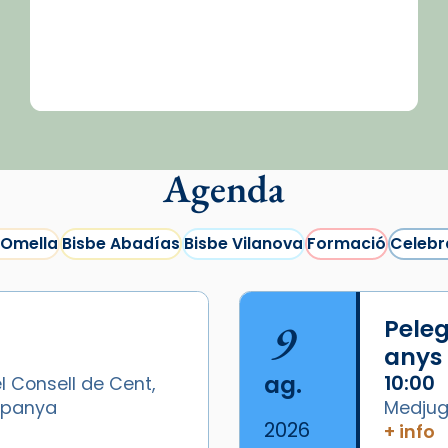
Agenda
 Omella
Bisbe Abadías
Bisbe Vilanova
Formació
Celebr
9
Peleg
anys
ag.
10:00
l Consell de Cent,
Espanya
Medjugo
2026
+ info