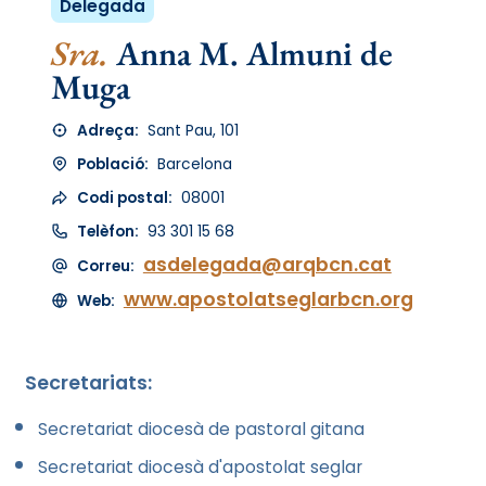
Delegada
Sra.
Anna M. Almuni de
Muga
Adreça:
Sant Pau, 101
Població:
Barcelona
Codi postal:
08001
Telèfon:
93 301 15 68
asdelegada@arqbcn.cat
Correu:
www.apostolatseglarbcn.org
Web:
Secretariats:
Secretariat diocesà de pastoral gitana
Secretariat diocesà d'apostolat seglar