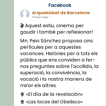
Facebook
Arquebisbat de Barcelona
2 days ago
🎬 Aquest estiu, cinema per
gaudir i també per reflexionar!
Mn. Peio Sánchez proposa cinc
pel·lícules per a aquestes
vacances. Històries per a tots els
públics que ens conviden a fer-
nos preguntes sobre l'acollida, la
superació, la convivència, la
vocació i la nostra manera de
mirar els altres.
🍿 «El día de la revelación»
🍿 «Las locas del Obelisco»