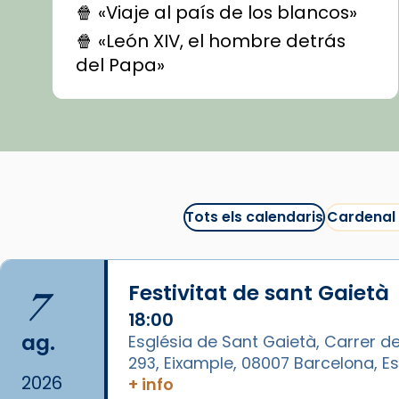
🍿 «Viaje al país de los blancos»
🍿 «León XIV, el hombre detrás
del Papa»
🍿 «Las ovejas detectives»
▶️ Descobreix les seves
recomanacions i prepara una
bona sessió de cinema aquest
est
itual
#CinemaEspiritual
Tots els calendaris
Cardenal
@cinemaspiritcat
Imatge: Generada amb IA
(OpenAI)
7
Festivitat de sant Gaietà
Video
18:00
ag.
Església de Sant Gaietà, Carrer de
View on Facebook
·
Share
293, Eixample, 08007 Barcelona, 
2026
+ info
Arquebisbat de Barcelona