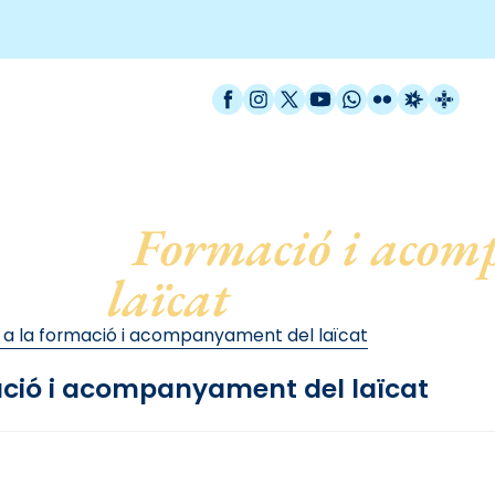
Facebook
Instagram
X / Twitter
YouTube
WhatsApp
Flickr
Radio Est
Catal
er a la
Formació i acom
laïcat
 a la formació i acompanyament del laïcat
ació i acompanyament del laïcat