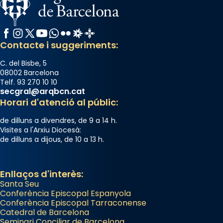
Facebook
Instagram
X / Twitter
YouTube
WhatsApp
Flickr
Radio Estel
Catalunya Cristiana
Contacte i suggeriments:
C. del Bisbe, 5
08002 Barcelona
Telf. 93 270 10 10
secgral@arqbcn.cat
Horari d'atenció al públic:
de dilluns a divendres, de 9 a 14 h.
Visites a l'Arxiu Diocesà:
de dilluns a dijous, de 10 a 13 h.
Enllaços d'interès:
Santa Seu
Conferència Episcopal Espanyola
Conferència Episcopal Tarraconense
Catedral de Barcelona
Seminari Conciliar de Barcelona