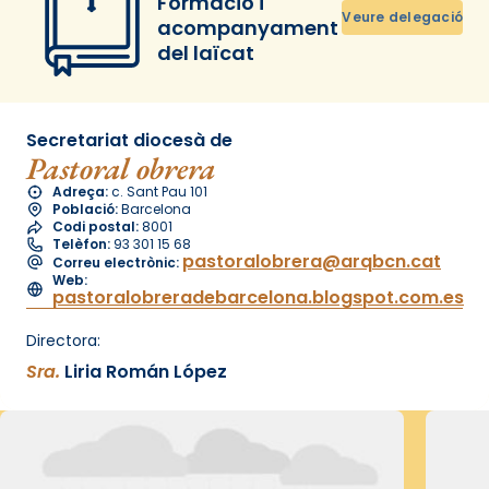
Formació i
Veure delegació
acompanyament
del laïcat
Secretariat diocesà de
Pastoral obrera
Adreça:
c. Sant Pau 101
Població:
Barcelona
Codi postal:
8001
Telèfon:
93 301 15 68
pastoralobrera@arqbcn.cat
Correu electrònic:
Web:
pastoralobreradebarcelona.blogspot.com.es
Directora:
Sra.
Liria Román López