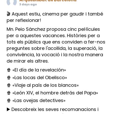
3 days ago
🎬 Aquest estiu, cinema per gaudir i també
per reflexionar!
Mn. Peio Sánchez proposa cinc pel·lícules
per a aquestes vacances. Històries per a
tots els públics que ens conviden a fer-nos
preguntes sobre l'acollida, la superació, la
convivència, la vocació i la nostra manera
de mirar els altres.
🍿 «El día de la revelación»
🍿 «Las locas del Obelisco»
🍿 «Viaje al país de los blancos»
🍿 «León XIV, el hombre detrás del Papa»
🍿 «Las ovejas detectives»
▶️ Descobreix les seves recomanacions i