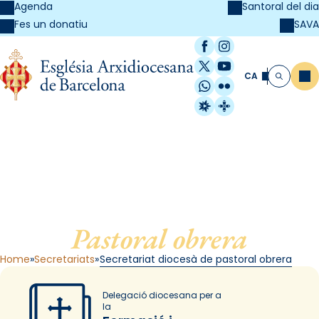
Agenda
Santoral del dia
SAVA
Fes un donatiu
Facebook
Instagram
X / Twitter
YouTube
CA
Me
Cerca
WhatsApp
Flickr
Radio Estel
Catalunya Cristi
Secretariat diocesà de
Pastoral obrera
Home
Secretariats
Secretariat diocesà de pastoral obrera
Delegació diocesana per a
la