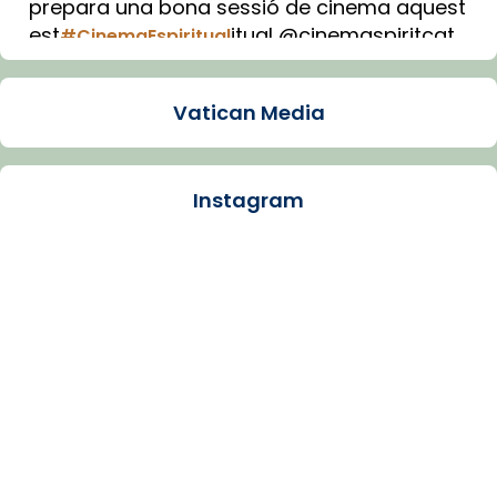
prepara una bona sessió de cinema aquest
est
itual @cinemaspiritcat
#CinemaEspiritual
Imatge: Generada amb IA (OpenAI)
Video
Vatican Media
View on Facebook
·
Share
Instagram
Arquebisbat de Barcelona
1 week ago
La Carmina va patir depressió. Fa gairebé
dos mesos, a l'Estadi Lluís Companys, la
jove va fer arribar el seu testimoni al papa
Lleó XIV.
Recupera l'entrevista comp
Vatican
tican News 👇
News
www.vaticannews.va/es/iglesia/news/2026-
07/carmina-historia-depresion-papa-viaje-