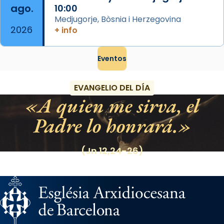
ago.
10:00
Medjugorje, Bòsnia i Herzegovina
2026
+ info
Eventos
EVANGELIO DEL DÍA
A quien me sirva, el
Padre lo honrará.
(Jn 12,24-26)