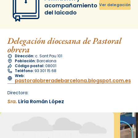
acompañamiento
Ver delegación
del laicado
Delegación diocesana de Pastoral
obrera
Dirección:
c. Sant Pau 101
Población:
Barcelona
Código postal:
08001
Teléfono:
93 301 15 68
Web:
pastoralobreradebarcelona.blogspot.com.es
Directora:
Sra.
Liria Román López