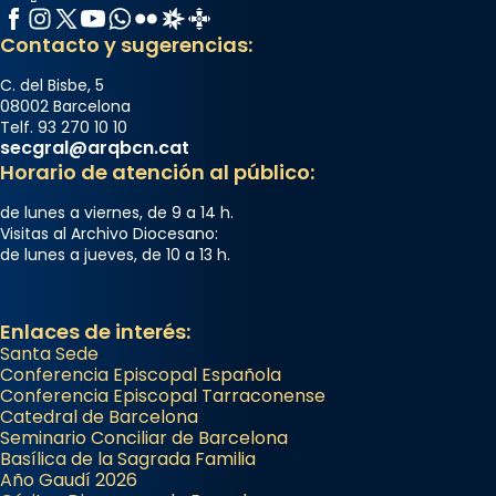
Facebook
Instagram
X / Twitter
YouTube
WhatsApp
Flickr
Radio Estel
Catalunya Cristiana
Contacto y sugerencias:
C. del Bisbe, 5
08002 Barcelona
Telf. 93 270 10 10
secgral@arqbcn.cat
Horario de atención al público:
de lunes a viernes, de 9 a 14 h.
Visitas al Archivo Diocesano:
de lunes a jueves, de 10 a 13 h.
Enlaces de interés:
Santa Sede
Conferencia Episcopal Española
Conferencia Episcopal Tarraconense
Catedral de Barcelona
Seminario Conciliar de Barcelona
Basílica de la Sagrada Familia
Año Gaudí 2026