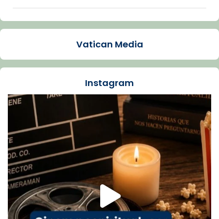
Arquebisbat de Barcelona
2 weeks ago
Vatican Media
La Carmina va patir depressió. Fa gairebé
dos mesos, a l'Estadi Lluís Companys, la
jove va fer arribar el seu testimoni al papa
Instagram
Lleó XIV.
Recupera l'entrevista comp
Vatican
tican News 👇
News
www.vaticannews.va/es/iglesia/news/2026-
07/carmina-historia-depresion-papa-viaje-
espana-testimoni...
Foto
View on Facebook
·
Share
Arquebisbat de Barcelona