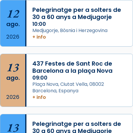
Acompanyant la història de sant Cugat, a
partir de l’Edat Mitjana sorgeix la tradició
12
Pelegrinatge per a solters de
que les santes Juliana (“relatiu a Júlia”) i
30 a 60 anys a Medjugorje
Semproniana (“relatiu a Semprònia =
ago.
10:00
eterna”) són deixebles seves. I l’any 1667, el
Medjugorje, Bòsnia i Herzegovina
2026
frare Joan Gaspar Roig, afirma en una obra
+ info
que les santes són filles de l’antiga Iluro.
Mataró en reivindicarà les relíq
...
Ver más
13
437 Festes de Sant Roc de
Foto
Barcelona a la plaça Nova
ago.
09:00
View on Facebook
·
Share
Plaça Nova, Ciutat Vella, 08002
Barcelona, Espanya
2026
+ info
13
Pelegrinatge per a solters de
30 a 60 anys a Medjugorje