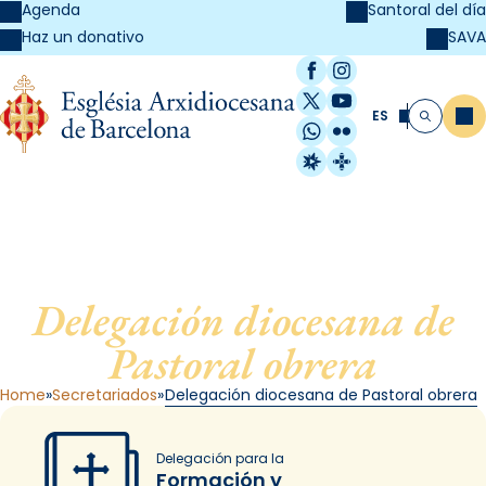
Agenda
Santoral del día
SAVA
Haz un donativo
Facebook
Instagram
X / Twitter
YouTube
ES
Me
Buscar
WhatsApp
Flickr
Radio Estel
Catalunya Cristi
Delegación diocesana de
Pastoral obrera
Home
Secretariados
Delegación diocesana de Pastoral obrera
Delegación para la
Formación y