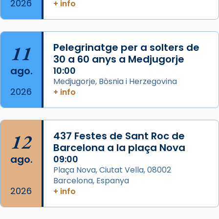
2026
+ info
comitè organitzador de la visita apostòlica
del Sant Pare Lleó XIV a Barcelona, i als
col·laboradors, a la Catedral de Barcelona.
11
Pelegrinatge per a solters de
L’arquebisbe de Barcelona, el cardenal Joan
30 a 60 anys a Medjugorje
Josep Omella, ha presidit la missa i l’ha
ago.
10:00
concelebrat el bisbe auxiliar de Barcelona,
Medjugorje, Bòsnia i Herzegovina
Mons. David Abadías.
2026
+ info
📸 Dr. G. Simón
Foto
12
437 Festes de Sant Roc de
View on Facebook
·
Share
Barcelona a la plaça Nova
ago.
09:00
Arquebisbat de Barcelona
Plaça Nova, Ciutat Vella, 08002
2 weeks ago
Barcelona, Espanya
Memòria de les santes Juliana i
2026
+ info
Semproniana, verges i màrtirs.