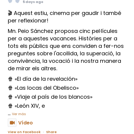
5 days ago
🎬 Aquest estiu, cinema per gaudir i també
per reflexionar!
Mn. Peio Sánchez proposa cinc pel·lícules
per a aquestes vacances. Històries per a
tots els públics que ens conviden a fer-nos
preguntes sobre l'acollida, la superació, la
convivència, la vocació i la nostra manera
de mirar els altres.
🍿 «El día de la revelación»
🍿 «Las locas del Obelisco»
🍿 «Viaje al país de los blancos»
🍿 «León XIV, e
...
Ver más
Vídeo
View on Facebook
·
Share