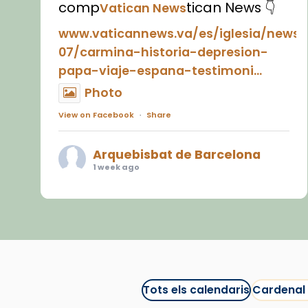
comp
tican News 👇
Vatican News
www.vaticannews.va/es/iglesia/news
07/carmina-historia-depresion-
papa-viaje-espana-testimoni...
Photo
View on Facebook
·
Share
Arquebisbat de Barcelona
1 week ago
«Avui les santes Juliana i
Semproniana ens ajuden a alçar
la mirada»
Mons. Sergi Gordo, bisbe de
Tortosa, ha presidit aquest 27 de
juliol la missa de Les Santes de
Tots els calendaris
Cardenal