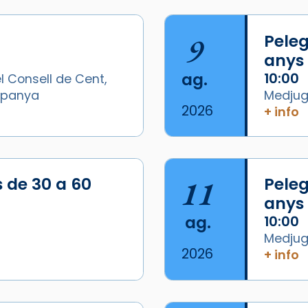
9
Peleg
anys
ag.
10:00
l Consell de Cent,
Espanya
Medjugo
2026
+ info
s de 30 a 60
11
Peleg
anys
ag.
10:00
Medjugo
2026
+ info