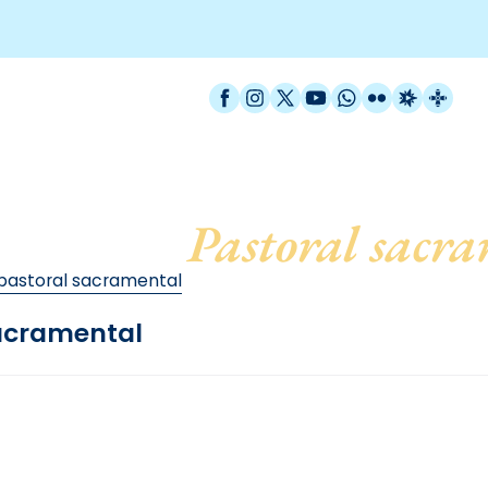
Facebook
Instagram
X / Twitter
YouTube
WhatsApp
Flickr
Radio Est
Catal
cesana de
Pastoral sacr
pastoral sacramental
sacramental