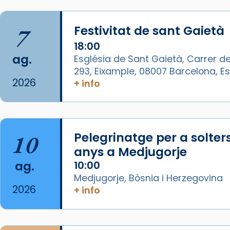
Mataró.
🔗
tinyurl.com/cvu5jmbk
7
Festivitat de sant Gaietà
📸 J. Merino
18:00
Photo
ag.
Església de Sant Gaietà, Carrer de
293, Eixample, 08007 Barcelona, 
View on Facebook
·
Share
2026
+ info
Arquebisbat de Barcelona
is at
Catedral de Barcelona.
1 week ago
10
Pelegrinatge per a solter
Aquest dilluns, 27 de juliol, ha
anys a Medjugorje
tingut lloc la missa d’acció de
ag.
10:00
gràcies en agraïment al comitè
Medjugorje, Bòsnia i Herzegovina
organitzador de la visita
2026
+ info
apostòlica del Sant Pare Lleó XIV
a Barcelona, i als col·laboradors,
a la Catedral de Barcelona.