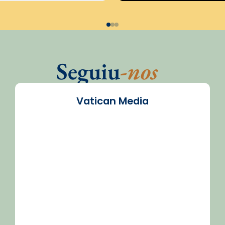
Seguiu
-nos
Vatican Media