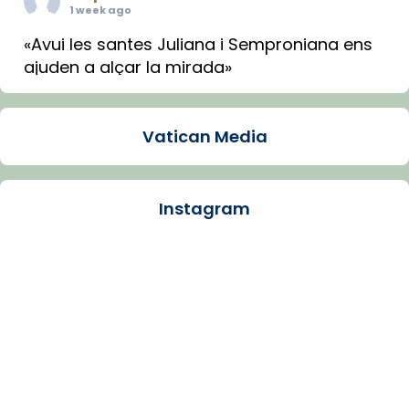
1 week ago
«Avui les santes Juliana i Semproniana ens
ajuden a alçar la mirada»
Mons. Sergi Gordo, bisbe de Tortosa, ha
presidit aquest 27 de juliol la missa de Les
Vatican Media
Santes de Mataró.
🔗
tinyurl.com/cvu5jmbk
📸 J. Merino
Instagram
Photo
View on Facebook
·
Share
Arquebisbat de Barcelona
is at Catedral
de Barcelona.
1 week ago
Aquest dilluns, 27 de juliol, ha tingut lloc la
missa d’acció de gràcies en agraïment al