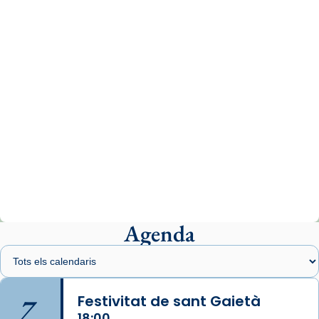
comitè organitzador de la visita apostòlica
del Sant Pare Lleó XIV a Barcelona, i als
col·laboradors, a la Catedral de Barcelona.
L’arquebisbe de Barcelona, el cardenal Joan
Josep Omella, ha presidit la missa i l’ha
concelebrat el bisbe auxiliar de Barcelona,
Mons. David Abadías.
📸 Dr. G. Simón
Photo
View on Facebook
·
Share
Agenda
Arquebisbat de Barcelona
2 weeks ago
Memòria de les santes Juliana i
Semproniana, verges i màrtirs.
7
Festivitat de sant Gaietà
Acompanyant la història de sant Cugat, a
18:00