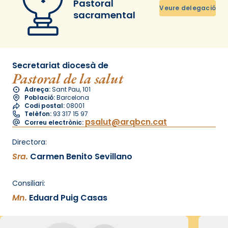
Pastoral
Veure delegació
sacramental
Secretariat diocesà de
Pastoral de la salut
Adreça:
Sant Pau, 101
Població:
Barcelona
Codi postal:
08001
Telèfon:
93 317 15 97
psalut@arqbcn.cat
Correu electrònic:
Directora:
Sra.
Carmen Benito Sevillano
Consiliari:
Mn.
Eduard Puig Casas