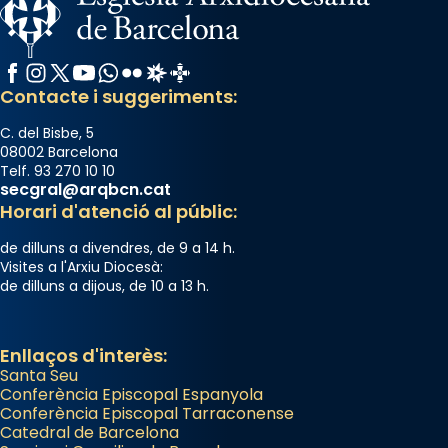
Facebook
Instagram
X / Twitter
YouTube
WhatsApp
Flickr
Radio Estel
Catalunya Cristiana
Contacte i suggeriments:
C. del Bisbe, 5
08002 Barcelona
Telf. 93 270 10 10
secgral@arqbcn.cat
Horari d'atenció al públic:
de dilluns a divendres, de 9 a 14 h.
Visites a l'Arxiu Diocesà:
de dilluns a dijous, de 10 a 13 h.
Enllaços d'interès:
Santa Seu
Conferència Episcopal Espanyola
Conferència Episcopal Tarraconense
Catedral de Barcelona