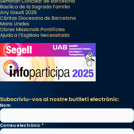
Seminari Conciliar de Barcelona
Basílica de la Sagrada Família
Any Gaudí 2026
Càritas Diocesana de Barcelona
Mans Unides
Obres Missionals Pontifícies
Ajuda a l’Església Necessitada
Subscriviu-vos al nostre butlletí electrònic:
Nom
Correu electrònic
*