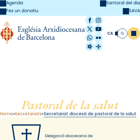
Agenda
Santoral del dia
SAVA
Fes un donatiu
Facebook
Instagram
X / Twitter
YouTube
CA
Me
Cerca
WhatsApp
Flickr
Radio Estel
Catalunya Cristi
Secretariat diocesà de
Pastoral de la salut
Home
Secretariats
Secretariat diocesà de pastoral de la salut
Delegació diocesana de