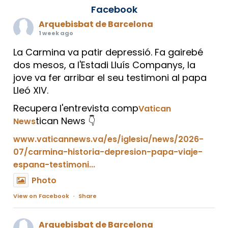
Facebook
Arquebisbat de Barcelona
1 week ago
La Carmina va patir depressió. Fa gairebé
dos mesos, a l'Estadi Lluís Companys, la
jove va fer arribar el seu testimoni al papa
Lleó XIV.
Recupera l'entrevista comp
Vatican
tican News 👇
News
www.vaticannews.va/es/iglesia/news/2026-
07/carmina-historia-depresion-papa-viaje-
espana-testimoni...
Photo
View on Facebook
·
Share
Arquebisbat de Barcelona