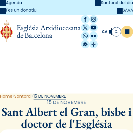
Agenda
Santoral del dia
SAVA
Fes un donatiu
Facebook
Instagram
X / Twitter
YouTube
CA
Me
Cerca
WhatsApp
Flickr
Radio Estel
Catalunya Cristi
Santoral
Home
Santoral
15 DE NOVEMBRE
15 DE NOVEMBRE
Sant Albert el Gran, bisbe i
doctor de l'Església