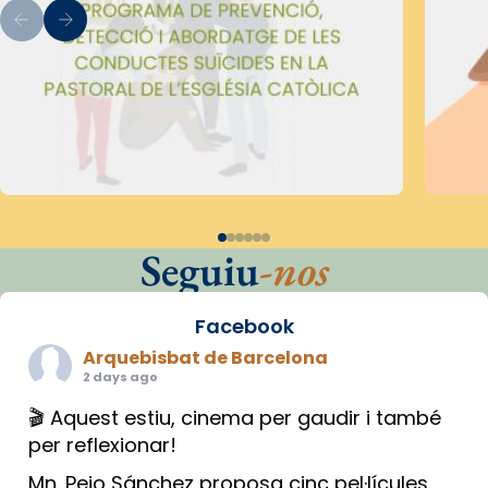
Seguiu
-nos
Facebook
Arquebisbat de Barcelona
2 days ago
🎬 Aquest estiu, cinema per gaudir i també
per reflexionar!
Mn. Peio Sánchez proposa cinc pel·lícules