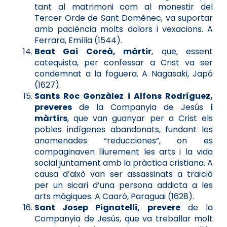
tant al matrimoni com al monestir del
Tercer Orde de Sant Domènec, va suportar
amb paciència molts dolors i vexacions. A
Ferrara, Emília (1544).
Beat Gai Coreà, màrtir
, que, essent
catequista, per confessar a Crist va ser
condemnat a la foguera. A Nagasaki, Japó
(1627).
Sants Roc Gonzàlez i Alfons Rodríguez,
preveres
de la Companyia de Jesús
i
màrtirs
, que van guanyar per a Crist els
pobles indígenes abandonats, fundant les
anomenades “reducciones”, on es
compaginaven lliurement les arts i la vida
social juntament amb la pràctica cristiana. A
causa d’això van ser assassinats a traïció
per un sicari d’una persona addicta a les
arts màgiques. A Caaró, Paraguai (1628).
Sant Josep Pignatelli, prevere
de la
Companyia de Jesús, que va treballar molt