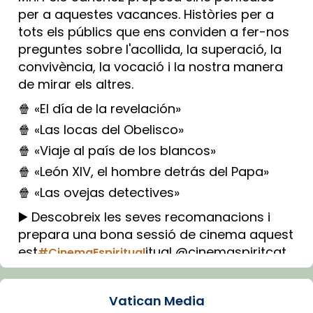
per a aquestes vacances. Històries per a
tots els públics que ens conviden a fer-nos
preguntes sobre l'acollida, la superació, la
convivència, la vocació i la nostra manera
de mirar els altres.
🍿 «El día de la revelación»
🍿 «Las locas del Obelisco»
🍿 «Viaje al país de los blancos»
🍿 «León XIV, el hombre detrás del Papa»
🍿 «Las ovejas detectives»
▶️ Descobreix les seves recomanacions i
prepara una bona sessió de cinema aquest
est
itual @cinemaspiritcat
#CinemaEspiritual
Imatge: Generada amb IA (OpenAI)
Video
Vatican Media