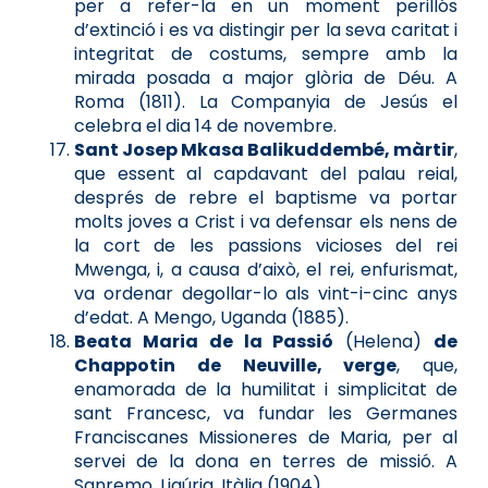
per a refer-la en un moment perillós
d’extinció i es va distingir per la seva caritat i
integritat de costums, sempre amb la
mirada posada a major glòria de Déu. A
Roma (1811). La Companyia de Jesús el
celebra el dia 14 de novembre.
Sant Josep Mkasa Balikuddembé, màrtir
,
que essent al capdavant del palau reial,
després de rebre el baptisme va portar
molts joves a Crist i va defensar els nens de
la cort de les passions vicioses del rei
Mwenga, i, a causa d’això, el rei, enfurismat,
va ordenar degollar-lo als vint-i-cinc anys
d’edat. A Mengo, Uganda (1885).
Beata Maria de la Passió
(Helena)
de
Chappotin de Neuville, verge
, que,
enamorada de la humilitat i simplicitat de
sant Francesc, va fundar les Germanes
Franciscanes Missioneres de Maria, per al
servei de la dona en terres de missió. A
Sanremo, Ligúria, Itàlia (1904).