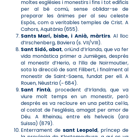
moltes esglésies i monestirs i fins i tot edificis
per al bé comú, sense oblidar-se de
preparar les ànimes per al seu celeste
Espòs, com a veritables temples de Crist. A
Cahors, Aquitània (655).
Sants Marí, bisbe, i Anià, màrtirs
. Al lloc
d’Irschenberg, Baviera (s. VII/VIII).
Sant Sidó, abat
, oriünd d’Irlanda, que va fer
vida monàstica primer a Jumièges, després
al monestir d’Herio, a l’illa de Noirmoutier,
sota la direcció de sant Filibert, i finalment al
monestir de Saint-Saens, fundat per ell. A
Rouen, Nèustria (~ 684).
Sant Fintà
, procedent d’Irlanda, que va
viure molt temps en un monestir, però
després es va recloure en una petita cel·la,
al costat de l’església, amagat per amor de
Déu. A Rheinau, entre els helvecis (ara
Suïssa) (879).
Enterrament de
sant Leopold
, príncep de
la província de Klostemeuburg, a qui es va