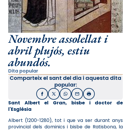
Novembre assolellat i
abril plujós, estiu
abundós.
Dita popular
Comparteix el sant del dia i aquesta dita
popular:
Facebook
X / Twitter
WhatsApp
Email
Imprimir
Sant Albert el Gran, bisbe i doctor de
l'Església
Albert (1200-1280), tot i que va ser durant anys
provincial dels dominics i bisbe de Ratisbona, la