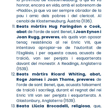
honrar, encara en vida, amb el sobrenom de
«Piadós», ja que va ser sempre obrador de la
pau i amic dels pobres i del clericat. Al
cenobi de Klostemeuburg, Àustria (1136).
Beats màrtirs Hug Faringdon o Cook,
abat
de l’orde de sant Benet,
i Joan Eynon i
Joan Rugg, preveres
, els quals van oposar
tenaç resistència al rei Enric VIII, que
intentava apropiar-se de l’autoritat de
l’Església, i per aquesta causa, acusats de
traïció, van ser penjats i esquarterats
davant del monestir. A Readings, Anglaterra
(1539).
Beats màrtirs Ricard Whiting, abat,
Roge James i Joan Thome, preveres
de
l’orde de sant Benet, que, acusats falsament
de traïció i sacrilegi, durant el regnat del rei
Enric VIII van ser penjats i esquarterats. A
Glastonbury, Anglaterra (1539).
Beata Llúcia Brocadelli, religiosa
, que,