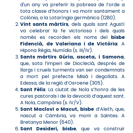
d'un any va preferir la pobresa de l’orde a
tota classe d’honors i va morir santament a
Colònia, a la Lotaríngia germànica (1280).
Vint sants màrtirs
, dels quals sant Agustí
va celebrar la fe victoriosa i dels quals
només es recorden els noms del
bisbe
Fidencià, de Valeriana i de Victòria
. A
Hipona Règia, Numídia (s. III/IV).
Sants màrtirs Gúria, asceta, i Samona
,
que, sota l’imperi de Dioclecià, després de
llargs i cruels turments van ser condemnats
a mort pel prefecte Misià i degollats. A
Edessa, de la regió d’Osroene (305).
Sant Fèlix
. La ciutat de Nola s’honra de les
cures pastorals i de la devoció d’aquest sant.
A Nola, Campània (s. IV/V).
Sant Maclovi o Macut, bisbe
d’Aleth, que,
nascut a Càmbria, va morir a Saintes. A
Bretanya Menor (640).
Sant Desideri, bisbe
, que va construir