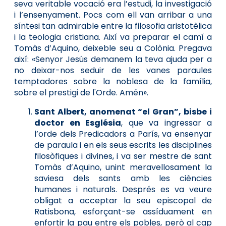
seva veritable vocació era l’estudi, la investigació
i l’ensenyament. Pocs com ell van arribar a una
síntesi tan admirable entre la filosofia aristotèlica
i la teologia cristiana. Així va preparar el camí a
Tomàs d’Aquino, deixeble seu a Colònia. Pregava
així: «Senyor Jesús demanem la teva ajuda per a
no deixar-nos seduir de les vanes paraules
temptadores sobre la noblesa de la família,
sobre el prestigi de l'Orde. Amén».
Sant Albert, anomenat “el Gran”, bisbe i
doctor en Església
, que va ingressar a
l’orde dels Predicadors a París, va ensenyar
de paraula i en els seus escrits les disciplines
filosòfiques i divines, i va ser mestre de sant
Tomàs d’Aquino, unint meravellosament la
saviesa dels sants amb les ciències
humanes i naturals. Després es va veure
obligat a acceptar la seu episcopal de
Ratisbona, esforçant-se assíduament en
enfortir la pau entre els pobles, però al cap