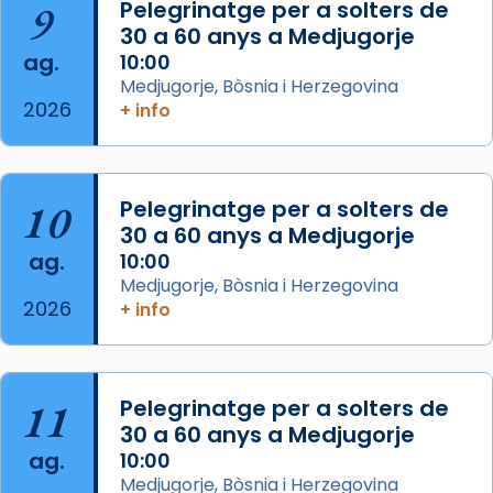
9
Pelegrinatge per a solters de
missa d’acció de gràcies en agraïment al
30 a 60 anys a Medjugorje
comitè organitzador de la visita apostòlica
ag.
10:00
del Sant Pare Lleó XIV a Barcelona, i als
Medjugorje, Bòsnia i Herzegovina
col·laboradors, a la Catedral de Barcelona.
2026
+ info
L’arquebisbe de Barcelona, el cardenal Joan
Josep Omella, ha presidit la missa i l’ha
concelebrat el bisbe auxiliar de Barcelona,
10
Pelegrinatge per a solters de
Mons. David Abadías.
30 a 60 anys a Medjugorje
📸 Dr. G. Simón
ag.
10:00
Medjugorje, Bòsnia i Herzegovina
Photo
2026
+ info
View on Facebook
·
Share
Arquebisbat de Barcelona
11
Pelegrinatge per a solters de
2 weeks ago
30 a 60 anys a Medjugorje
Memòria de les santes Juliana i
ag.
10:00
Semproniana, verges i màrtirs.
Medjugorje, Bòsnia i Herzegovina