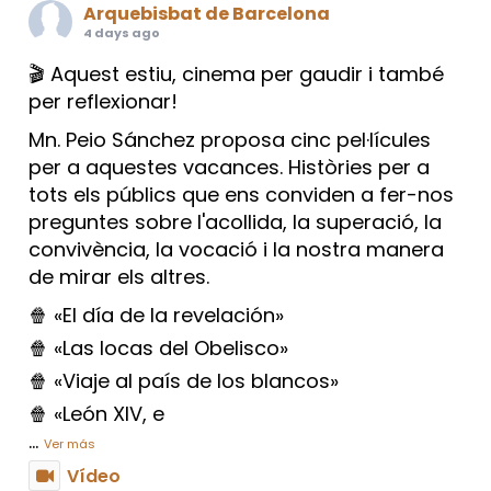
Arquebisbat de Barcelona
4 days ago
🎬 Aquest estiu, cinema per gaudir i també
per reflexionar!
Mn. Peio Sánchez proposa cinc pel·lícules
per a aquestes vacances. Històries per a
tots els públics que ens conviden a fer-nos
preguntes sobre l'acollida, la superació, la
convivència, la vocació i la nostra manera
de mirar els altres.
🍿 «El día de la revelación»
🍿 «Las locas del Obelisco»
🍿 «Viaje al país de los blancos»
🍿 «León XIV, e
...
Ver más
Vídeo