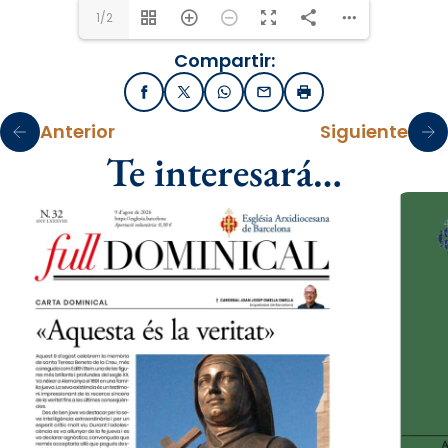
1/2
Compartir:
Facebook
X / Twitter
WhatsApp
Email
Imprimir
Anterior
Siguiente
Te interesará…