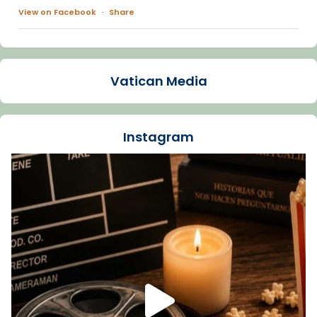
View on Facebook
·
Share
Arquebisbat de Barcelona
1 week ago
Vatican Media
La Carmina va patir depressió. Fa gairebé
dos mesos, a l'Estadi Lluís Companys, la
jove va fer arribar el seu testimoni al papa
Instagram
Lleó XIV.
Recupera l'entrevista comp
Vatican
tican News 👇
News
www.vaticannews.va/es/iglesia/news/2026-
07/carmina-historia-depresion-papa-viaje-
espana-testimoni...
Foto
View on Facebook
·
Share