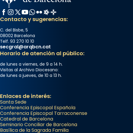
Facebook
Instagram
X / Twitter
YouTube
WhatsApp
Flickr
Radio Estel
Catalunya Cristiana
Contacto y sugerencias:
C. del Bisbe, 5
08002 Barcelona
Telf. 93 270 10 10
secgral@arqbcn.cat
Horario de atención al público:
de lunes a viernes, de 9 a 14 h.
Visitas al Archivo Diocesano:
de lunes a jueves, de 10 a 13 h.
Enlaces de interés:
Santa Sede
Conferencia Episcopal Española
Conferencia Episcopal Tarraconense
Catedral de Barcelona
Seminario Conciliar de Barcelona
Basílica de la Sagrada Familia