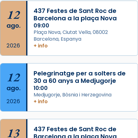
Acompanyant la història de sant Cugat, a
12
437 Festes de Sant Roc de
partir de l’Edat Mitjana sorgeix la tradició
Barcelona a la plaça Nova
que les santes Juliana (“relatiu a Júlia”) i
ago.
09:00
Semproniana (“relatiu a Semprònia =
Plaça Nova, Ciutat Vella, 08002
eterna”) són deixebles seves. I l’any 1667, el
Barcelona, Espanya
2026
frare Joan Gaspar Roig, afirma en una obra
+ info
que les santes són filles de l’antiga Iluro.
Mataró en reivindicarà les relíq
...
Ver más
12
Pelegrinatge per a solters de
Foto
30 a 60 anys a Medjugorje
ago.
10:00
View on Facebook
·
Share
Medjugorje, Bòsnia i Herzegovina
2026
+ info
13
437 Festes de Sant Roc de
Barcelona a la plaça Nova