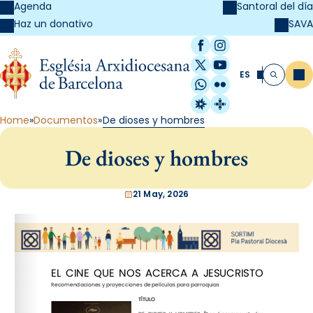
Agenda
Santoral del día
SAVA
Haz un donativo
Facebook
Instagram
X / Twitter
YouTube
ES
Me
Buscar
WhatsApp
Flickr
Radio Estel
Catalunya Cristi
Home
Documentos
De dioses y hombres
De dioses y hombres
21 May, 2026