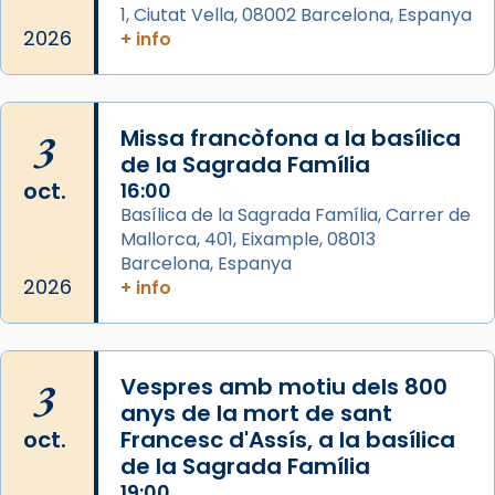
1, Ciutat Vella, 08002 Barcelona, Espanya
Acompanyant la història de sant Cugat, a
2026
+ info
partir de l’Edat Mitjana sorgeix la tradició
que les santes Juliana (“relatiu a Júlia”) i
Semproniana (“relatiu a Semprònia =
3
Missa francòfona a la basílica
eterna”) són deixebles seves. I l’any 1667, el
de la Sagrada Família
frare Joan Gaspar Roig, afirma en una obra
oct.
16:00
que les santes són filles de l’antiga Iluro.
Basílica de la Sagrada Família, Carrer de
Mataró en reivindicarà les relíq
Mallorca, 401, Eixample, 08013
...
Ver más
Barcelona, Espanya
Foto
2026
+ info
View on Facebook
·
Share
3
Vespres amb motiu dels 800
anys de la mort de sant
oct.
Francesc d'Assís, a la basílica
de la Sagrada Família
19:00