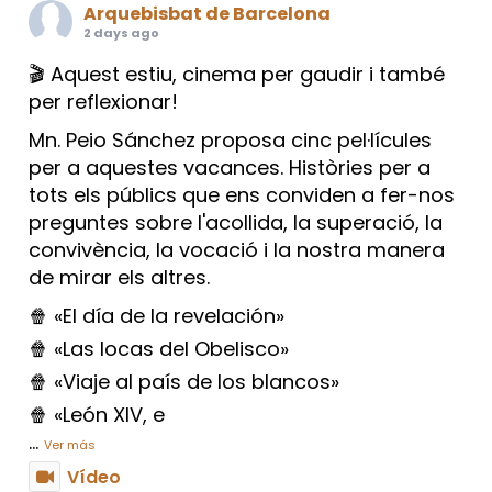
Arquebisbat de Barcelona
2 days ago
🎬 Aquest estiu, cinema per gaudir i també
per reflexionar!
Mn. Peio Sánchez proposa cinc pel·lícules
per a aquestes vacances. Històries per a
tots els públics que ens conviden a fer-nos
preguntes sobre l'acollida, la superació, la
convivència, la vocació i la nostra manera
de mirar els altres.
🍿 «El día de la revelación»
🍿 «Las locas del Obelisco»
🍿 «Viaje al país de los blancos»
🍿 «León XIV, e
...
Ver más
Vídeo