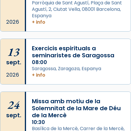
Parròquia de Sant Agustí, Plaça de Sant
missa d’acció de gràcies en agraïment al
Agustí, 2, Ciutat Vella, 08001 Barcelona,
comitè organitzador de la visita apostòlica
Espanya
del Sant Pare Lleó XIV a Barcelona, i als
2026
+ info
col·laboradors, a la Catedral de Barcelona.
L’arquebisbe de Barcelona, el cardenal Joan
Josep Omella, ha presidit la missa i l’ha
13
Exercicis espirituals a
concelebrat el bisbe auxiliar de Barcelona,
seminaristes de Saragossa
Mons. David Abadías.
sept.
08:00
Saragossa, Zaragoza, Espanya
📸 Dr. G. Simón
2026
+ info
Foto
View on Facebook
·
Share
24
Missa amb motiu de la
Arquebisbat de Barcelona
Solemnitat de la Mare de Déu
2 weeks ago
sept.
de la Mercè
Memòria de les santes Juliana i
10:30
Semproniana, verges i màrtirs.
Basílica de la Mercè, Carrer de la Mercè,