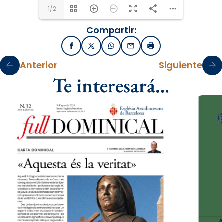
1/2
Compartir:
Facebook
X / Twitter
WhatsApp
Email
Imprimir
Anterior
Siguiente
Te interesará…