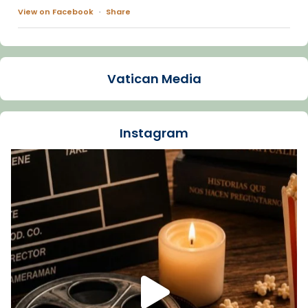
View on Facebook
·
Share
Arquebisbat de Barcelona
1 week ago
Vatican Media
La Carmina va patir depressió. Fa gairebé
dos mesos, a l'Estadi Lluís Companys, la
jove va fer arribar el seu testimoni al papa
Instagram
Lleó XIV.
Recupera l'entrevista comp
Vatican
tican News 👇
News
www.vaticannews.va/es/iglesia/news/2026-
07/carmina-historia-depresion-papa-viaje-
espana-testimoni...
Foto
View on Facebook
·
Share