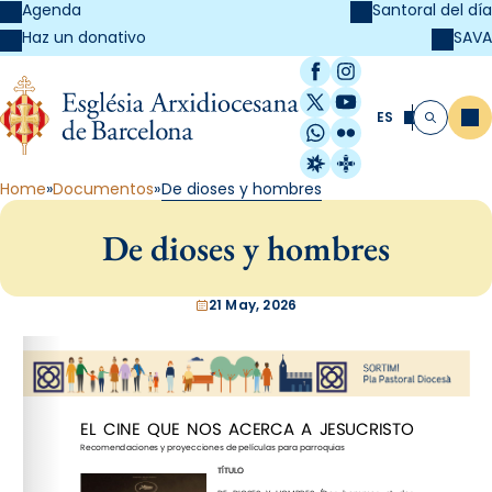
Agenda
Santoral del día
SAVA
Haz un donativo
Facebook
Instagram
X / Twitter
YouTube
ES
Me
Buscar
WhatsApp
Flickr
Radio Estel
Catalunya Cristi
Home
Documentos
De dioses y hombres
De dioses y hombres
21 May, 2026