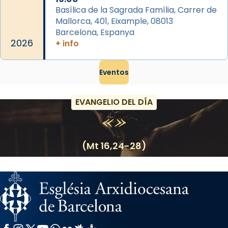
Basílica de la Sagrada Família, Carrer de
Mallorca, 401, Eixample, 08013
Barcelona, Espanya
2026
+ info
Eventos
EVANGELIO DEL DÍA
(Mt 16,24-28)
Facebook
Instagram
X / Twitter
YouTube
WhatsApp
Flickr
Radio Estel
Catalunya Cristiana