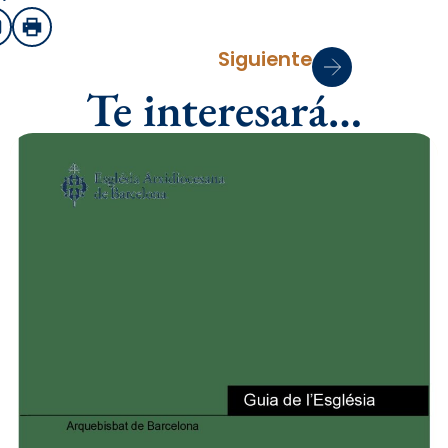
sApp
mail
Imprimir
Siguiente
Te interesará…