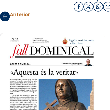
Facebook
X / Twitter
What
E
Anterior