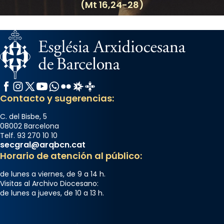
(Mt 16,24-28)
Facebook
Instagram
X / Twitter
YouTube
WhatsApp
Flickr
Radio Estel
Catalunya Cristiana
Contacto y sugerencias:
C. del Bisbe, 5
08002 Barcelona
Telf. 93 270 10 10
secgral@arqbcn.cat
Horario de atención al público:
de lunes a viernes, de 9 a 14 h.
Visitas al Archivo Diocesano:
de lunes a jueves, de 10 a 13 h.