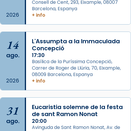
Consell de Cent, 293, Eixample, 08007
missa d’acció de gràcies en agraïment al
Barcelona, Espanya
comitè organitzador de la visita apostòlica
2026
+ info
del Sant Pare Lleó XIV a Barcelona, i als
col·laboradors, a la Catedral de Barcelona.
L’arquebisbe de Barcelona, el cardenal Joan
14
L'Assumpta a la Immaculada
Josep Omella, ha presidit la missa i l’ha
Concepció
concelebrat el bisbe auxiliar de Barcelona,
ago.
17:30
Mons. David Abadías.
Basílica de la Puríssima Concepció,
Carrer de Roger de Llúria, 70, Eixample,
📸 Dr. G. Simón
08009 Barcelona, Espanya
Foto
2026
+ info
View on Facebook
·
Share
Arquebisbat de Barcelona
31
Eucaristia solemne de la festa
2 weeks ago
de sant Ramon Nonat
ago.
Memòria de les santes Juliana i
20:00
Avinguda de Sant Ramon Nonat, Av. de
Semproniana, verges i màrtirs.