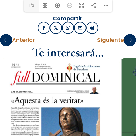
1/2
Compartir:
Facebook
X / Twitter
WhatsApp
Email
Imprimir
Anterior
Siguiente
Te interesará…