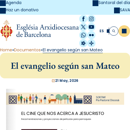
Agenda
Santoral del día
SAVA
Haz un donativo
Facebook
Instagram
X / Twitter
YouTube
ES
Me
Buscar
WhatsApp
Flickr
Radio Estel
Catalunya Cristi
Home
Documentos
El evangelio según san Mateo
El evangelio según san Mateo
21 May, 2026