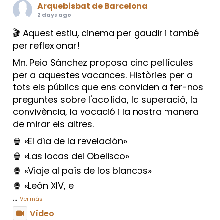
Arquebisbat de Barcelona
2 days ago
🎬 Aquest estiu, cinema per gaudir i també
per reflexionar!
Mn. Peio Sánchez proposa cinc pel·lícules
per a aquestes vacances. Històries per a
tots els públics que ens conviden a fer-nos
preguntes sobre l'acollida, la superació, la
convivència, la vocació i la nostra manera
de mirar els altres.
🍿 «El día de la revelación»
🍿 «Las locas del Obelisco»
🍿 «Viaje al país de los blancos»
🍿 «León XIV, e
...
Ver más
Vídeo