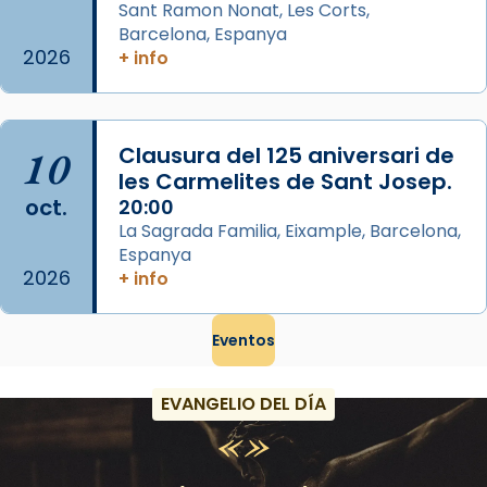
Sant Ramon Nonat, Les Corts,
Acompanyant la història de sant Cugat, a
Barcelona, Espanya
partir de l’Edat Mitjana sorgeix la tradició
2026
+ info
que les santes Juliana (“relatiu a Júlia”) i
Semproniana (“relatiu a Semprònia =
eterna”) són deixebles seves. I l’any 1667, el
10
Clausura del 125 aniversari de
frare Joan Gaspar Roig, afirma en una obra
les Carmelites de Sant Josep.
que les santes són filles de l’antiga Iluro.
oct.
20:00
Mataró en reivindicarà les relíq
La Sagrada Familia, Eixample, Barcelona,
...
Ver más
Espanya
2026
Foto
+ info
View on Facebook
·
Share
Eventos
EVANGELIO DEL DÍA