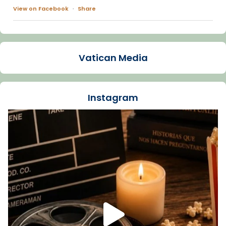
View on Facebook
·
Share
Arquebisbat de Barcelona
1 week ago
Vatican Media
La Carmina va patir depressió. Fa gairebé
dos mesos, a l'Estadi Lluís Companys, la
jove va fer arribar el seu testimoni al papa
Instagram
Lleó XIV.
Recupera l'entrevista comp
Vatican
tican News 👇
News
www.vaticannews.va/es/iglesia/news/2026-
07/carmina-historia-depresion-papa-viaje-
espana-testimoni...
Foto
View on Facebook
·
Share