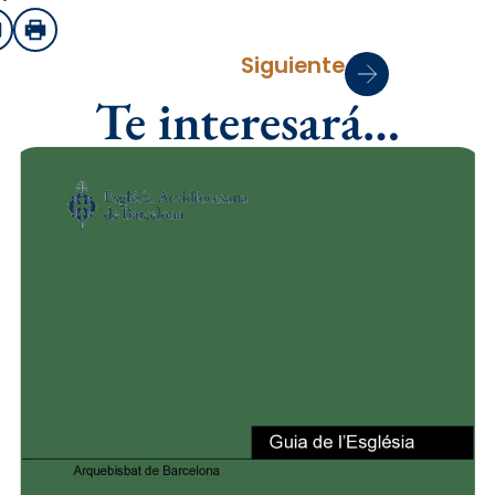
sApp
mail
Imprimir
Siguiente
Te interesará…