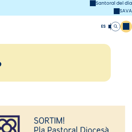
Santoral del día
SAVA
el
unya Cristiana
ES
M
Buscar
o