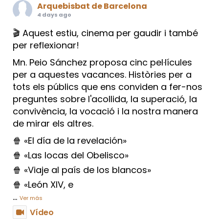
Arquebisbat de Barcelona
4 days ago
🎬 Aquest estiu, cinema per gaudir i també
per reflexionar!
Mn. Peio Sánchez proposa cinc pel·lícules
per a aquestes vacances. Històries per a
tots els públics que ens conviden a fer-nos
preguntes sobre l'acollida, la superació, la
convivència, la vocació i la nostra manera
de mirar els altres.
🍿 «El día de la revelación»
🍿 «Las locas del Obelisco»
🍿 «Viaje al país de los blancos»
🍿 «León XIV, e
...
Ver más
Vídeo