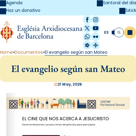
Agenda
Santoral del día
SAVA
Haz un donativo
Facebook
Instagram
X / Twitter
YouTube
ES
Me
Buscar
WhatsApp
Flickr
Radio Estel
Catalunya Cristi
Home
Documentos
El evangelio según san Mateo
El evangelio según san Mateo
21 May, 2026