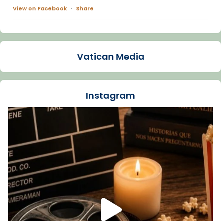
View on Facebook
·
Share
Arquebisbat de Barcelona
1 week ago
Vatican Media
La Carmina va patir depressió. Fa gairebé
dos mesos, a l'Estadi Lluís Companys, la
jove va fer arribar el seu testimoni al papa
Instagram
Lleó XIV.
Recupera l'entrevista comp
Vatican
tican News 👇
News
www.vaticannews.va/es/iglesia/news/2026-
07/carmina-historia-depresion-papa-viaje-
espana-testimoni...
Foto
View on Facebook
·
Share