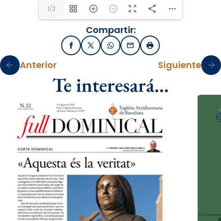
1/2
Compartir:
Facebook
X / Twitter
WhatsApp
Email
Imprimir
Anterior
Siguiente
Te interesará…