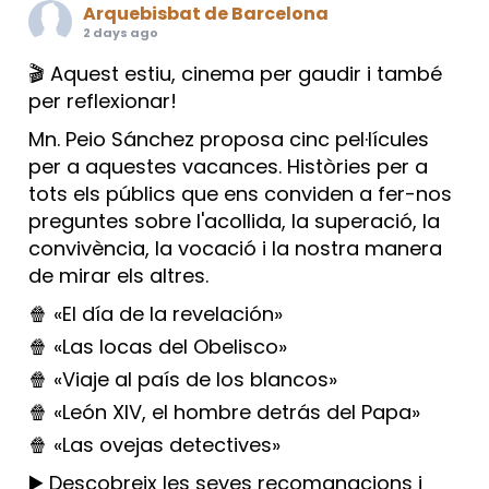
Arquebisbat de Barcelona
2 days ago
🎬 Aquest estiu, cinema per gaudir i també
per reflexionar!
Mn. Peio Sánchez proposa cinc pel·lícules
per a aquestes vacances. Històries per a
tots els públics que ens conviden a fer-nos
preguntes sobre l'acollida, la superació, la
convivència, la vocació i la nostra manera
de mirar els altres.
🍿 «El día de la revelación»
🍿 «Las locas del Obelisco»
🍿 «Viaje al país de los blancos»
🍿 «León XIV, el hombre detrás del Papa»
🍿 «Las ovejas detectives»
▶️ Descobreix les seves recomanacions i