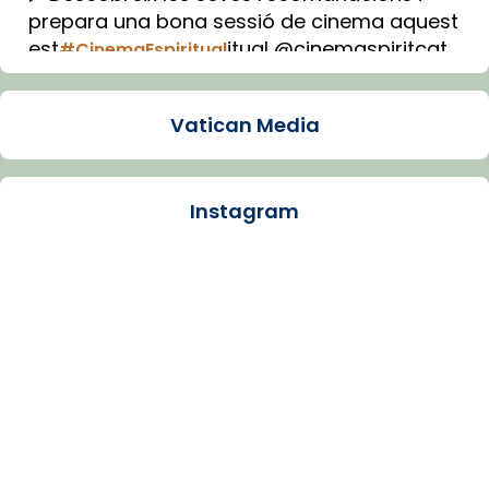
prepara una bona sessió de cinema aquest
est
itual @cinemaspiritcat
#CinemaEspiritual
Imatge: Generada amb IA (OpenAI)
Video
Vatican Media
View on Facebook
·
Share
Instagram
Arquebisbat de Barcelona
1 week ago
La Carmina va patir depressió. Fa gairebé
dos mesos, a l'Estadi Lluís Companys, la
jove va fer arribar el seu testimoni al papa
Lleó XIV.
Recupera l'entrevista comp
Vatican
tican News 👇
News
www.vaticannews.va/es/iglesia/news/2026-