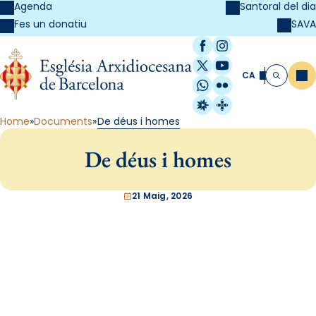
Agenda
Santoral del dia
SAVA
Fes un donatiu
Facebook
Instagram
X / Twitter
YouTube
CA
Me
Cerca
WhatsApp
Flickr
Radio Estel
Catalunya Cristi
Home
Documents
De déus i homes
De déus i homes
21 Maig, 2026