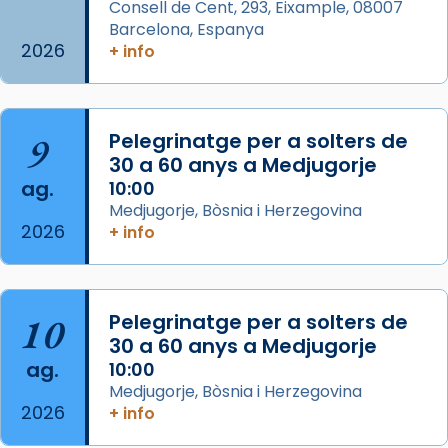
Consell de Cent, 293, Eixample, 08007
Barcelona, Espanya
2026
Arquebisbat de Barcelona
+ info
is at Catedral
de Barcelona.
2 weeks ago
Aquest dilluns, 27 de juliol, ha tingut lloc la
9
Pelegrinatge per a solters de
missa d’acció de gràcies en agraïment al
30 a 60 anys a Medjugorje
comitè organitzador de la visita apostòlica
ag.
10:00
del Sant Pare Lleó XIV a Barcelona, i als
Medjugorje, Bòsnia i Herzegovina
col·laboradors, a la Catedral de Barcelona.
2026
+ info
L’arquebisbe de Barcelona, el cardenal Joan
Josep Omella, ha presidit la missa i l’ha
concelebrat el bisbe auxiliar de Barcelona,
10
Pelegrinatge per a solters de
Mons. David Abadías.
30 a 60 anys a Medjugorje
📸 Dr. G. Simón
ag.
10:00
Medjugorje, Bòsnia i Herzegovina
Photo
2026
+ info
View on Facebook
·
Share