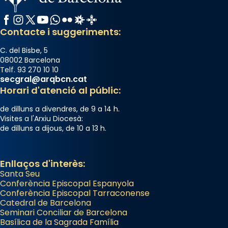
Facebook
Instagram
X / Twitter
YouTube
WhatsApp
Flickr
Radio Estel
Catalunya Cristiana
Contacte i suggeriments:
C. del Bisbe, 5
08002 Barcelona
Telf. 93 270 10 10
secgral@arqbcn.cat
Horari d'atenció al públic:
de dilluns a divendres, de 9 a 14 h.
Visites a l'Arxiu Diocesà:
de dilluns a dijous, de 10 a 13 h.
Enllaços d'interès:
Santa Seu
Conferència Episcopal Espanyola
Conferència Episcopal Tarraconense
Catedral de Barcelona
Seminari Conciliar de Barcelona
Basílica de la Sagrada Família