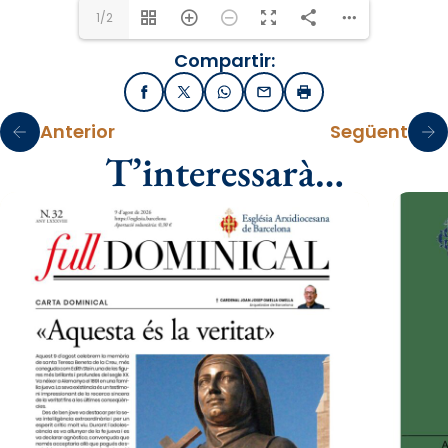
1/2
Compartir:
Facebook
X / Twitter
WhatsApp
Email
Imprimir
Anterior
Següent
T’interessarà…