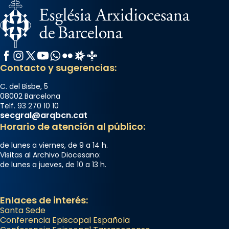
Facebook
Instagram
X / Twitter
YouTube
WhatsApp
Flickr
Radio Estel
Catalunya Cristiana
Contacto y sugerencias:
C. del Bisbe, 5
08002 Barcelona
Telf. 93 270 10 10
secgral@arqbcn.cat
Horario de atención al público:
de lunes a viernes, de 9 a 14 h.
Visitas al Archivo Diocesano:
de lunes a jueves, de 10 a 13 h.
Enlaces de interés:
Santa Sede
Conferencia Episcopal Española