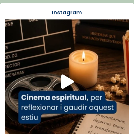
dos mesos, a l'Estadi Lluís Companys, la
jove va fer arribar el seu testimoni al papa
Instagram
Lleó XIV.
Recupera l'entrevista comp
Vatican
tican News 👇
News
www.vaticannews.va/es/iglesia/news/2026-
07/carmina-historia-depresion-papa-viaje-
espana-testimoni...
Foto
View on Facebook
·
Share
Arquebisbat de Barcelona
2 weeks ago
«Avui les santes Juliana i Semproniana ens
ajuden a alçar la mirada»
Mons. Sergi Gordo, bisbe de Tortosa, ha