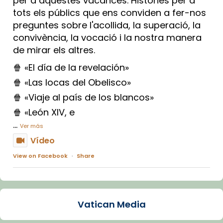
per a aquestes vacances. Històries per a
tots els públics que ens conviden a fer-nos
preguntes sobre l'acollida, la superació, la
convivència, la vocació i la nostra manera
de mirar els altres.
🍿 «El día de la revelación»
🍿 «Las locas del Obelisco»
🍿 «Viaje al país de los blancos»
🍿 «León XIV, e
...
Ver más
Vídeo
View on Facebook
·
Share
Arquebisbat de Barcelona
1 week ago
Vatican Media
La Carmina va patir depressió. Fa gairebé