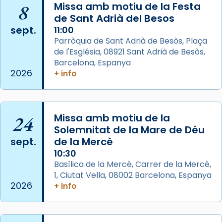
Josep Omella, ha presidit la missa i l’ha
8
Missa amb motiu de la Festa
concelebrat el bisbe auxiliar de Barcelona,
de Sant Adrià del Besos
Mons. David Abadías.
sept.
11:00
Parròquia de Sant Adrià de Besòs, Plaça
📸 Dr. G. Simón
de l'Església, 08921 Sant Adrià de Besòs,
Foto
Barcelona, Espanya
2026
+ info
View on Facebook
·
Share
Arquebisbat de Barcelona
2 weeks ago
24
Missa amb motiu de la
Memòria de les santes Juliana i
Solemnitat de la Mare de Déu
sept.
de la Mercè
Semproniana, verges i màrtirs.
10:30
Acompanyant la història de sant Cugat, a
Basílica de la Mercè, Carrer de la Mercè,
partir de l’Edat Mitjana sorgeix la tradició
1, Ciutat Vella, 08002 Barcelona, Espanya
que les santes Juliana (“relatiu a Júlia”) i
2026
+ info
Semproniana (“relatiu a Semprònia =
eterna”) són deixebles seves. I l’any 1667, el
frare Joan Gaspar Roig, afirma en una obra