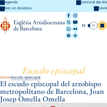
Agenda
Santoral del día
SAVA
Haz un donativo
Facebook
Instagram
X / Twitter
YouTube
ES
Me
Buscar
WhatsApp
Flickr
Radio Estel
Catalunya Cristi
Escudo episcopal
Home
Escudo episcopal
El escudo episcopal del arzobispo
metropolitano de Barcelona, Joan
Josep Omella Omella