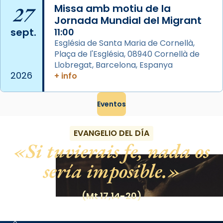
27
Missa amb motiu de la
que les santes són filles de l’antiga Iluro.
Jornada Mundial del Migrant
Mataró en reivindicarà les relíq
sept.
11:00
...
Ver más
Església de Santa Maria de Cornellà,
Foto
Plaça de l'Església, 08940 Cornellà de
Llobregat, Barcelona, Espanya
View on Facebook
·
Share
2026
+ info
Eventos
EVANGELIO DEL DÍA
Si tuvierais fe, nada os
sería imposible.
(Mt 17,14-20)