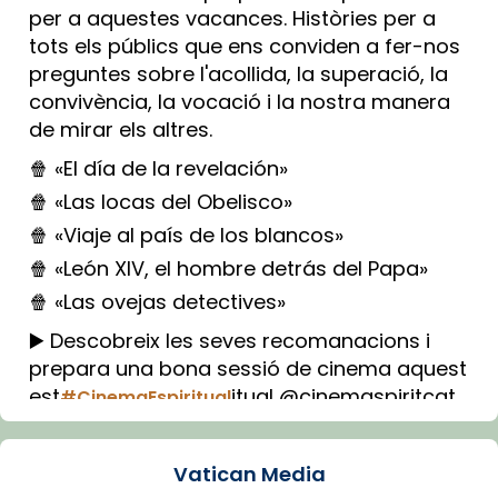
per a aquestes vacances. Històries per a
tots els públics que ens conviden a fer-nos
preguntes sobre l'acollida, la superació, la
convivència, la vocació i la nostra manera
de mirar els altres.
🍿 «El día de la revelación»
🍿 «Las locas del Obelisco»
🍿 «Viaje al país de los blancos»
🍿 «León XIV, el hombre detrás del Papa»
🍿 «Las ovejas detectives»
▶️ Descobreix les seves recomanacions i
prepara una bona sessió de cinema aquest
est
itual @cinemaspiritcat
#CinemaEspiritual
Imatge: Generada amb IA (OpenAI)
Video
Vatican Media