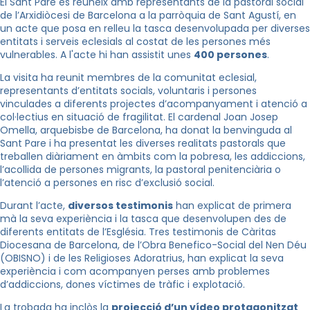
El Sant Pare es reuneix amb representants de la pastoral social
de l’Arxidiòcesi de Barcelona a la parròquia de Sant Agustí, en
un acte que posa en relleu la tasca desenvolupada per diverses
entitats i serveis eclesials al costat de les persones més
vulnerables. A l'acte hi han assistit unes
400 persones
.
La visita ha reunit membres de la comunitat eclesial,
representants d’entitats socials, voluntaris i persones
vinculades a diferents projectes d’acompanyament i atenció a
col·lectius en situació de fragilitat. El cardenal Joan Josep
Omella, arquebisbe de Barcelona, ha donat la benvinguda al
Sant Pare i ha presentat les diverses realitats pastorals que
treballen diàriament en àmbits com la pobresa, les addiccions,
l’acollida de persones migrants, la pastoral penitenciària o
l’atenció a persones en risc d’exclusió social.
Durant l’acte,
diversos testimonis
han explicat de primera
mà la seva experiència i la tasca que desenvolupen des de
diferents entitats de l’Església. Tres testimonis de Càritas
Diocesana de Barcelona, de l’Obra Benefico-Social del Nen Déu
(OBISNO) i de les Religioses Adoratrius, han explicat la seva
experiència i com acompanyen perses amb problemes
d’addiccions, dones víctimes de tràfic i explotació.
La trobada ha inclòs la
projecció d’un vídeo protagonitzat