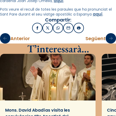
aquí
cardenal Joan Josep Omella,
.
Pots veure el recull de totes les paraules que ha pronunciat el
aquí
Sant Pare durant el seu viatge apostòlic a Espanya
.
Compartir:
Facebook
X / Twitter
WhatsApp
Email
Imprimir
Anterior
Següent
T’interessarà…
Mons. David Abadías visita les
Cinc