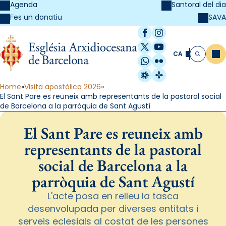
Agenda
Santoral del dia
SAVA
Fes un donatiu
Facebook
Instagram
X / Twitter
YouTube
CA
Me
Cerca
WhatsApp
Flickr
Radio Estel
Catalunya Cristi
Home
Visita apostòlica 2026
El Sant Pare es reuneix amb representants de la pastoral social
de Barcelona a la parròquia de Sant Agustí
El Sant Pare es reuneix amb
representants de la pastoral
social de Barcelona a la
parròquia de Sant Agustí
L'acte posa en relleu la tasca
desenvolupada per diverses entitats i
serveis eclesials al costat de les persones