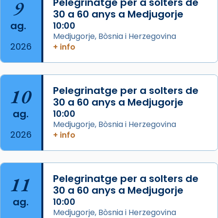
9
Pelegrinatge per a solters de
missa d’acció de gràcies en agraïment al
30 a 60 anys a Medjugorje
comitè organitzador de la visita apostòlica
ag.
10:00
del Sant Pare Lleó XIV a Barcelona, i als
Medjugorje, Bòsnia i Herzegovina
col·laboradors, a la Catedral de Barcelona.
2026
+ info
L’arquebisbe de Barcelona, el cardenal Joan
Josep Omella, ha presidit la missa i l’ha
concelebrat el bisbe auxiliar de Barcelona,
10
Pelegrinatge per a solters de
Mons. David Abadías.
30 a 60 anys a Medjugorje
📸 Dr. G. Simón
ag.
10:00
Medjugorje, Bòsnia i Herzegovina
Photo
2026
+ info
View on Facebook
·
Share
Arquebisbat de Barcelona
11
Pelegrinatge per a solters de
2 weeks ago
30 a 60 anys a Medjugorje
Memòria de les santes Juliana i
ag.
10:00
Semproniana, verges i màrtirs.
Medjugorje, Bòsnia i Herzegovina