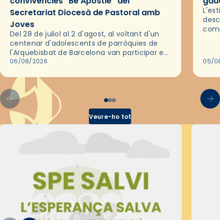
convivències “Be Apostle” del
gaud
L'es
Secretariat Diocesà de Pastoral amb
desc
Joves
comp
Del 28 de juliol al 2 d'agost, al voltant d'un
deix
centenar d'adolescents de parròquies de
trav
l'Arquebisbat de Barcelona van participar en
les convivències Be Apostle, organitzades
06/08/2026
05/0
pel Secretariat Diocesà de Pastoral amb…
Veure-ho tot