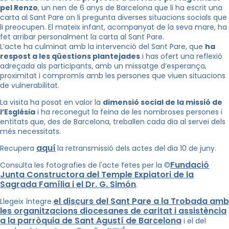
pel Renzo
, un nen de 6 anys de Barcelona que li ha escrit una
carta al Sant Pare on li pregunta diverses situacions socials que
li preocupen. El mateix infant, acompanyat de la seva mare, ha
fet arribar personalment la carta al Sant Pare.
L’acte ha culminat amb la intervenció del Sant Pare, que
ha
respost a les qüestions plantejades
i has ofert una reflexió
adreçada als participants, amb un missatge d’esperança,
proximitat i compromís amb les persones que viuen situacions
de vulnerabilitat.
La visita ha posat en valor la
dimensió social de la missió de
l’Església
i ha reconegut la feina de les nombroses persones i
entitats que, des de Barcelona, treballen cada dia al servei dels
més necessitats.
aquí
Recupera
la retransmissió dels actes del dia 10 de juny.
Fundació
Consulta les fotografies de l'acte fetes per la ©
Junta Constructora del Temple Expiatori de la
Sagrada Família i el Dr. G. Simón
.
el discurs del Sant Pare a la Trobada amb
Llegeix íntegre
les organitzacions diocesanes de caritat i assistència
a la parròquia de Sant Agustí de Barcelona
i el del