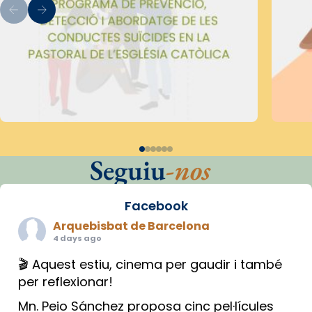
Seguiu
-nos
Facebook
Arquebisbat de Barcelona
4 days ago
🎬 Aquest estiu, cinema per gaudir i també
per reflexionar!
Mn. Peio Sánchez proposa cinc pel·lícules