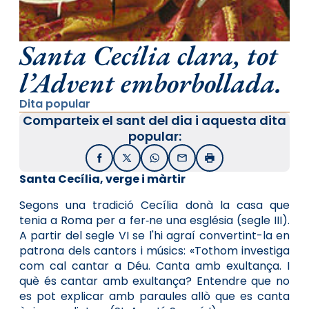
Santa Cecília clara, tot
l’Advent emborbollada.
Dita popular
Comparteix el sant del dia i aquesta dita
popular:
Facebook
X / Twitter
WhatsApp
Email
Imprimir
Santa Cecília, verge i màrtir
Segons una tradició Cecília donà la casa que
tenia a Roma per a fer‑ne una es­glésia (segle III).
A par­tir del segle VI se l'hi agraí convertint-la en
patrona dels cantors i músics: «Tothom investiga
com cal cantar a Déu. Canta amb exultança. I
què és cantar amb exultança? Entendre que no
es pot explicar amb paraules allò que es canta