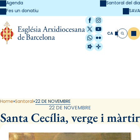
Agenda
Santoral del dia
SAVA
Fes un donatiu
Facebook
Instagram
X / Twitter
YouTube
CA
Me
Cerca
WhatsApp
Flickr
Radio Estel
Catalunya Cristi
Santoral
Home
Santoral
22 DE NOVEMBRE
22 DE NOVEMBRE
Santa Cecília, verge i màrtir