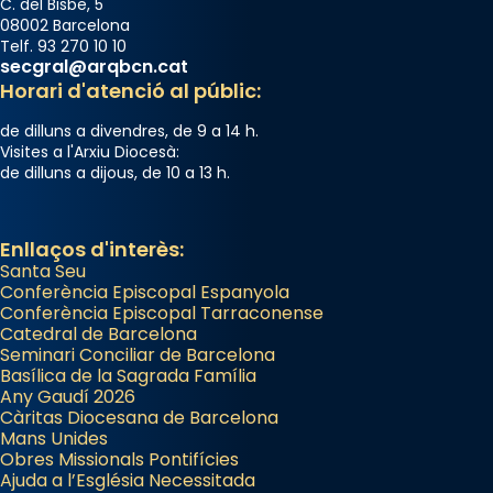
C. del Bisbe, 5
08002 Barcelona
Telf. 93 270 10 10
secgral@arqbcn.cat
Horari d'atenció al públic:
de dilluns a divendres, de 9 a 14 h.
Visites a l'Arxiu Diocesà:
de dilluns a dijous, de 10 a 13 h.
Enllaços d'interès:
Santa Seu
Conferència Episcopal Espanyola
Conferència Episcopal Tarraconense
Catedral de Barcelona
Seminari Conciliar de Barcelona
Basílica de la Sagrada Família
Any Gaudí 2026
Càritas Diocesana de Barcelona
Mans Unides
Obres Missionals Pontifícies
Ajuda a l’Església Necessitada