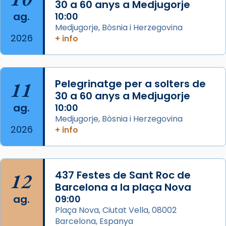
missa d’acció de gràcies en agraïment al
30 a 60 anys a Medjugorje
ag.
comitè organitzador de la visita apostòlica
10:00
Medjugorje, Bòsnia i Herzegovina
del Sant Pare Lleó XIV a Barcelona, i als
2026
+ info
col·laboradors, a la Catedral de Barcelona.
L’arquebisbe de Barcelona, el cardenal Joan
Josep Omella, ha presidit la missa i l’ha
11
Pelegrinatge per a solters de
concelebrat el bisbe auxiliar de Barcelona,
30 a 60 anys a Medjugorje
Mons. David Abadías.
ag.
10:00
📸 Dr. G. Simón
Medjugorje, Bòsnia i Herzegovina
2026
+ info
Photo
View on Facebook
·
Share
12
437 Festes de Sant Roc de
Arquebisbat de Barcelona
2 weeks ago
Barcelona a la plaça Nova
ag.
09:00
Memòria de les santes Juliana i
Plaça Nova, Ciutat Vella, 08002
Semproniana, verges i màrtirs.
Barcelona, Espanya