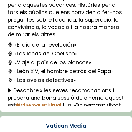
per a aquestes vacances. Històries per a
tots els públics que ens conviden a fer-nos
preguntes sobre l'acollida, la superació, la
convivència, la vocació i la nostra manera
de mirar els altres.
🍿 «El día de la revelación»
🍿 «Las locas del Obelisco»
🍿 «Viaje al país de los blancos»
🍿 «León XIV, el hombre detrás del Papa»
🍿 «Las ovejas detectives»
▶️ Descobreix les seves recomanacions i
prepara una bona sessió de cinema aquest
est
itual @cinemaspiritcat
#CinemaEspiritual
Imatge: Generada amb IA (OpenAI)
Video
Vatican Media