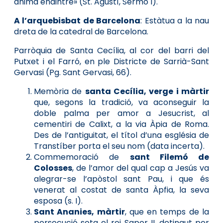
ànima endintre» (St. Agustí, Sermó I).
A l’arquebisbat de Barcelona
: Estàtua a la nau
dreta de la catedral de Barcelona.
Parròquia de Santa Cecília, al cor del barri del
Putxet i el Farró, en ple Districte de Sarrià-Sant
Gervasi (Pg. Sant Gervasi, 66).
Memòria de
santa Cecília, verge i màrtir
que, segons la tradició, va aconseguir la
doble palma per amor a Jesucrist, al
cementiri de Calixt, a la via Àpia de Roma.
Des de l’antiguitat, el títol d’una església de
Transtíber porta el seu nom (data incerta).
Commemoració de
sant Filemó de
Colosses
, de l’amor del qual cap a Jesús va
alegrar-se l’apòstol sant Pau, i que és
venerat al costat de santa Àpfia, la seva
esposa (s. I).
Sant Ananies, màrtir
, que en temps de la
persecució sota el rei Sapor II, detingut per