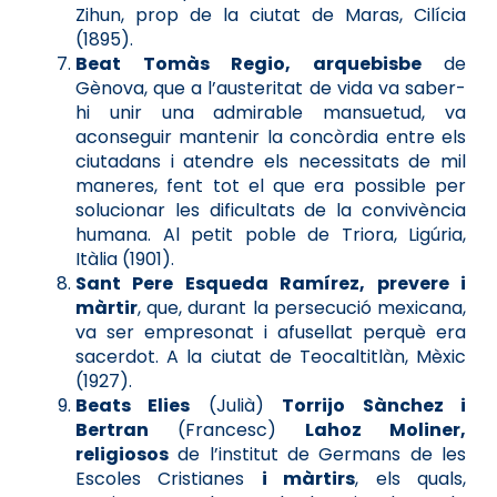
Zihun, prop de la ciutat de Maras, Cilícia
(1895).
Beat Tomàs Regio, arquebisbe
de
Gènova, que a l’austeritat de vida va saber-
hi unir una admirable mansuetud, va
aconseguir mantenir la concòrdia entre els
ciutadans i atendre els necessitats de mil
maneres, fent tot el que era possible per
solucionar les dificultats de la convivència
humana. Al petit poble de Triora, Ligúria,
Itàlia (1901).
Sant Pere Esqueda Ramírez, prevere i
màrtir
, que, durant la persecució mexicana,
va ser empresonat i afusellat perquè era
sacerdot. A la ciutat de Teocaltitlàn, Mèxic
(1927).
Beats Elies
(Julià)
Torrijo Sànchez i
Bertran
(Francesc)
Lahoz Moliner,
religiosos
de l’institut de Germans de les
Escoles Cristianes
i màrtirs
, els quals,