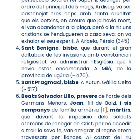
ordre del principal dels mags, Ardisag, va ser
bastonejat tres cops amb tanta crueltat
que els botxins, en creure que ja havia mort,
el van abandonar a la plaça, però a la nit uns
cristians se l’endugueren a casa seva, on va
exhalar el seu esperit. A Arbela, Pèrsia (345).
Sant Benigne, bisbe
, que durant el gran
daltabaix de les invasions, amb constància i
religiositat va administrar l’Església que li
havia estat encomanada. A Milà, de la
província de Ligúria (~ 470).
Sant Pragmaci, bisbe
. A Autun, Gàl·lia Celta
(~ 517).
Beats Salvador Lillo, prevere
de l’orde dels
Germans Menors,
Joan
, fill de Balzi,
i sis
companys
de família armènia
[1]
,
màrtirs
,
que davant la imposició dels soldats
otomans de renegar de Crist, per no accedir
a trair la seva fe, van emigrar al regne etern
travessats per llances. Al costat del riu