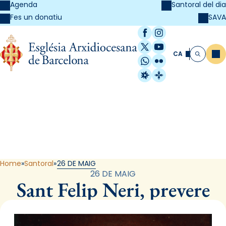
Agenda
Santoral del dia
SAVA
Fes un donatiu
Facebook
Instagram
X / Twitter
YouTube
CA
Me
Cerca
WhatsApp
Flickr
Radio Estel
Catalunya Cristi
Santoral
Home
Santoral
26 DE MAIG
26 DE MAIG
Sant Felip Neri, prevere