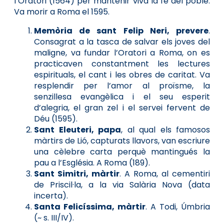
l’Oratori (1564) per mantenir viva la fe del poble.
Va morir a Roma el 1595.
Memòria de sant Felip Neri, prevere
.
Consagrat a la tasca de salvar els joves del
maligne, va fundar l’Oratori a Roma, on es
practicaven constantment les lectures
espirituals, el cant i les obres de caritat. Va
resplendir per l’amor al proïsme, la
senzillesa evangèlica i el seu esperit
d’alegria, el gran zel i el servei fervent de
Déu (1595).
Sant Eleuteri, papa
, al qual els famosos
màrtirs de Lió, capturats llavors, van escriure
una cèlebre carta perquè mantingués la
pau a l’Església. A Roma (189).
Sant Simitri, màrtir
. A Roma, al cementiri
de Priscil·la, a la via Salària Nova (data
incerta).
Santa Felicíssima, màrtir
. A Todi, Úmbria
(~ s. III/IV).