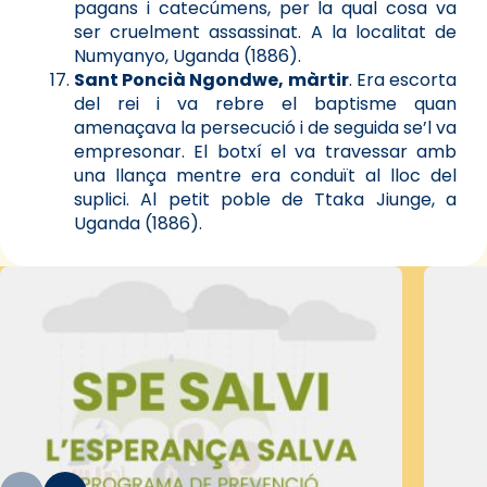
pagans i catecúmens, per la qual cosa va
ser cruelment assassinat. A la localitat de
Numyanyo, Uganda (1886).
Sant Poncià Ngondwe, màrtir
. Era escorta
del rei i va rebre el baptisme quan
amenaçava la persecució i de seguida se’l va
empresonar. El botxí el va travessar amb
una llança mentre era conduït al lloc del
suplici. Al petit poble de Ttaka Jiunge, a
Uganda (1886).