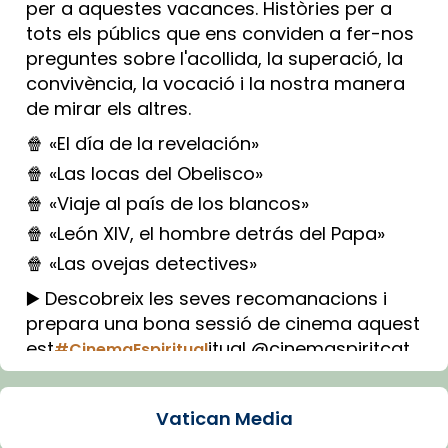
per a aquestes vacances. Històries per a
tots els públics que ens conviden a fer-nos
preguntes sobre l'acollida, la superació, la
convivència, la vocació i la nostra manera
de mirar els altres.
🍿 «El día de la revelación»
🍿 «Las locas del Obelisco»
🍿 «Viaje al país de los blancos»
🍿 «León XIV, el hombre detrás del Papa»
🍿 «Las ovejas detectives»
▶️ Descobreix les seves recomanacions i
prepara una bona sessió de cinema aquest
est
itual @cinemaspiritcat
#CinemaEspiritual
Imatge: Generada amb IA (OpenAI)
Video
Vatican Media
View on Facebook
·
Share