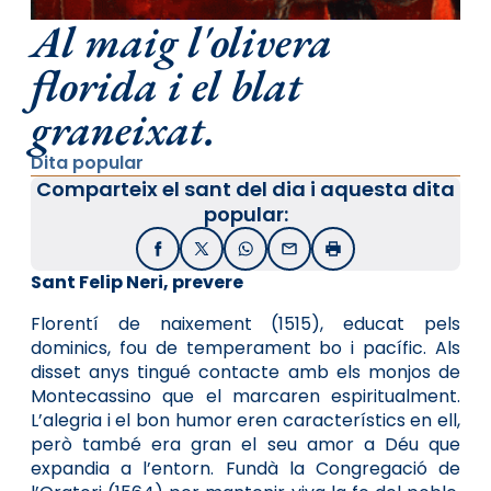
Al maig l'olivera
florida i el blat
graneixat.
Dita popular
Comparteix el sant del dia i aquesta dita
popular:
Facebook
X / Twitter
WhatsApp
Email
Imprimir
Sant Felip Neri, prevere
Florentí de naixement (1515), educat pels
dominics, fou de temperament bo i pacífic. Als
disset anys tingué contacte amb els monjos de
Montecassino que el marcaren espiritualment.
L’alegria i el bon humor eren característics en ell,
però també era gran el seu amor a Déu que
expandia a l’entorn. Fundà la Congregació de