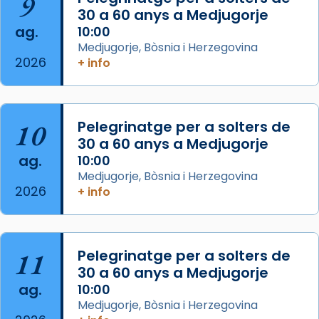
9
30 a 60 anys a Medjugorje
comitè organitzador de la visita apostòlica
ag.
10:00
del Sant Pare Lleó XIV a Barcelona, i als
Medjugorje, Bòsnia i Herzegovina
col·laboradors, a la Catedral de Barcelona.
2026
+ info
L’arquebisbe de Barcelona, el cardenal Joan
Josep Omella, ha presidit la missa i l’ha
concelebrat el bisbe auxiliar de Barcelona,
10
Pelegrinatge per a solters de
Mons. David Abadías.
30 a 60 anys a Medjugorje
📸 Dr. G. Simón
ag.
10:00
Medjugorje, Bòsnia i Herzegovina
Photo
2026
+ info
View on Facebook
·
Share
Arquebisbat de Barcelona
11
Pelegrinatge per a solters de
2 weeks ago
30 a 60 anys a Medjugorje
Memòria de les santes Juliana i
ag.
10:00
Semproniana, verges i màrtirs.
Medjugorje, Bòsnia i Herzegovina