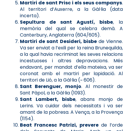
Martiri de sant Prisc i els seus companys
.
Al territori d’Auxerre, a la Gàl·lia (data
incerta).
Sepultura de sant Agustí, bisbe
, la
memòria del qual se celebra demà. A
Canterbury, Anglaterra (604/605).
Martiri de sant Desideri, bisbe
de Vienne.
Va ser enviat a l’exili per la reina Brunequilda,
a la qual havia recriminat les seves relacions
incestuoses i altres depravacions. Més
endavant, per mandat d’ella mateixa, va ser
coronat amb el martiri per lapidació. Al
territori de Lió, a la Gàl·lia (~ 606).
Sant Berenguer, monjo
. Al monestir de
Sant Pàpol, a la Gàl·lia (1093).
Sant Lambert, bisbe
, abans monjo de
Lerins. Va cuidar dels necessitats i va ser
amant de la pobresa. A Vença, a la Provença
(1154).
Beat Francesc Patrizi, prevere
de l’orde