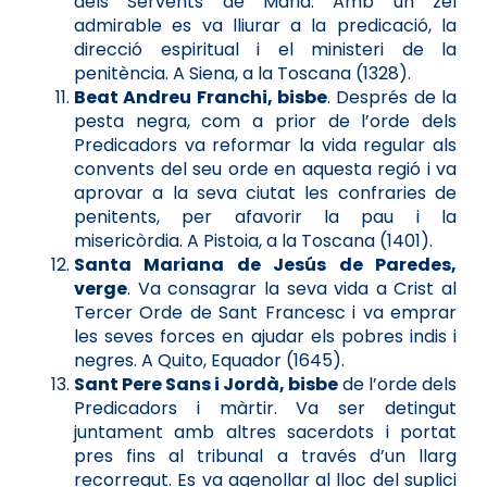
dels Servents de Maria. Amb un zel
admirable es va lliurar a la predicació, la
direcció espiritual i el ministeri de la
penitència. A Siena, a la Toscana (1328).
Beat Andreu Franchi, bisbe
. Després de la
pesta negra, com a prior de l’orde dels
Predicadors va reformar la vida regular als
convents del seu orde en aquesta regió i va
aprovar a la seva ciutat les confraries de
penitents, per afavorir la pau i la
misericòrdia. A Pistoia, a la Toscana (1401).
Santa Mariana de Jesús de Paredes,
verge
. Va consagrar la seva vida a Crist al
Tercer Orde de Sant Francesc i va emprar
les seves forces en ajudar els pobres indis i
negres. A Quito, Equador (1645).
Sant Pere Sans i Jordà, bisbe
de l’orde dels
Predicadors i màrtir. Va ser detingut
juntament amb altres sacerdots i portat
pres fins al tribunal a través d’un llarg
recorregut. Es va agenollar al lloc del suplici