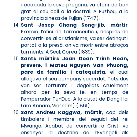
i, acabada la seva pregària, va oferir de bon
grat el seu coll a la destral. A Fuzhou, a la
província xinesa de Fujian (1747).
Sant Josep Chang Song-jib, màrtir
.
Exercia l’ofici de farmacèutic i, després de
convertir-se al cristianisme, va ser detingut i
portat a la presó, on va morir entre atroços
turments. A Seül, Corea (1839).
Sants màrtirs Joan Doan Trinh Hoan,
prevere, i Mateu Nguyen Van Phuong,
pare de família i catequista
, el qual
allotjava el seu company sacerdot. Tots dos
van ser torturats i degollats cruelment
alhora per la seva fe, en temps de
l’emperador Tu-Duc. A la ciutat de Dong Hoi
(ara Annam, Vietnam) (1861).
Sant Andreu Kaggwa, màrtir
, cap dels
timbalers i membre del seguici del rei
Mwanga. Acabat de convertir a Crist, va
ensenyar la doctrina de l’Evangeli als