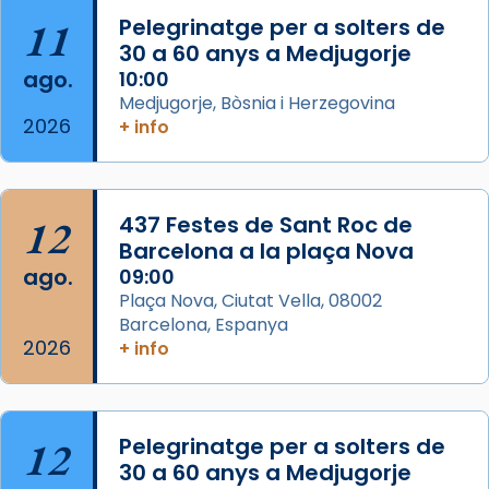
partir de l’Edat Mitjana sorgeix la tradició
11
Pelegrinatge per a solters de
que les santes Juliana (“relatiu a Júlia”) i
30 a 60 anys a Medjugorje
Semproniana (“relatiu a Semprònia =
ago.
10:00
eterna”) són deixebles seves. I l’any 1667, el
Medjugorje, Bòsnia i Herzegovina
2026
+ info
frare Joan Gaspar Roig, afirma en una obra
que les santes són filles de l’antiga Iluro.
Mataró en reivindicarà les relíq
...
Ver más
12
437 Festes de Sant Roc de
Foto
Barcelona a la plaça Nova
ago.
09:00
View on Facebook
·
Share
Plaça Nova, Ciutat Vella, 08002
Barcelona, Espanya
2026
+ info
12
Pelegrinatge per a solters de
30 a 60 anys a Medjugorje