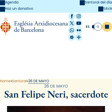
Agenda
Santoral del día
SAVA
Haz un donativo
Facebook
Instagram
X / Twitter
YouTube
ES
Me
Buscar
WhatsApp
Flickr
Radio Estel
Catalunya Cristi
Santoral
Home
Santoral
26 DE MAYO
26 DE MAYO
San Felipe Neri, sacerdote