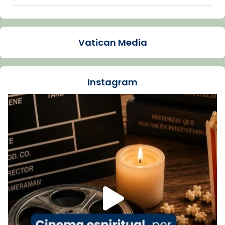
Arquebisbat de Barcelona
1 week ago
Vatican Media
La Carmina va patir depressió. Fa gairebé
dos mesos, a l'Estadi Lluís Companys, la
jove va fer arribar el seu testimoni al papa
Instagram
Lleó XIV.
Recupera l'entrevista comp
Vatican
tican News 👇
News
www.vaticannews.va/es/iglesia/news/2026-
07/carmina-historia-depresion-papa-viaje-
espana-testimoni...
Foto
View on Facebook
·
Share
Arquebisbat de Barcelona