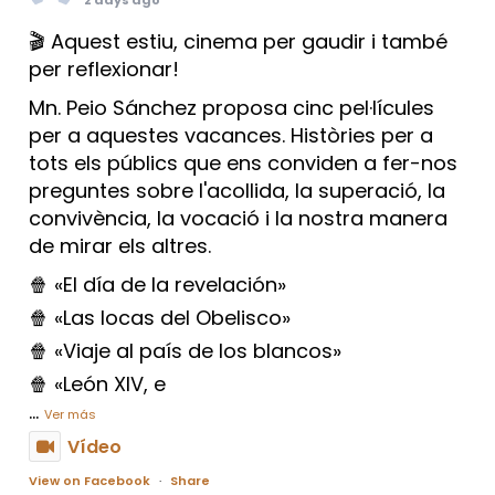
🎬 Aquest estiu, cinema per gaudir i també
per reflexionar!
Mn. Peio Sánchez proposa cinc pel·lícules
per a aquestes vacances. Històries per a
tots els públics que ens conviden a fer-nos
preguntes sobre l'acollida, la superació, la
convivència, la vocació i la nostra manera
de mirar els altres.
🍿 «El día de la revelación»
🍿 «Las locas del Obelisco»
🍿 «Viaje al país de los blancos»
🍿 «León XIV, e
...
Ver más
Vídeo
View on Facebook
·
Share