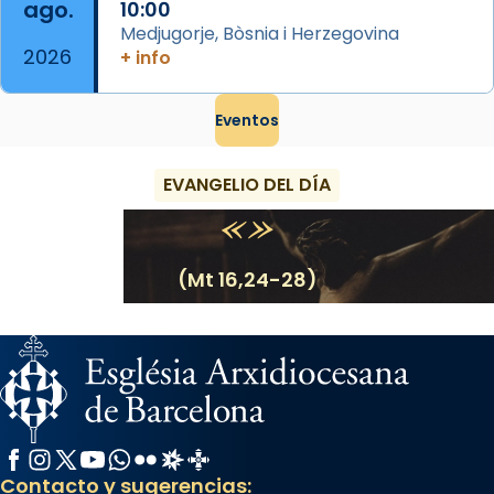
ago.
10:00
Medjugorje, Bòsnia i Herzegovina
2026
+ info
Eventos
EVANGELIO DEL DÍA
(Mt 16,24-28)
Facebook
Instagram
X / Twitter
YouTube
WhatsApp
Flickr
Radio Estel
Catalunya Cristiana
Contacto y sugerencias: