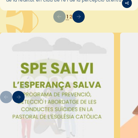
l’alè de…
1
2