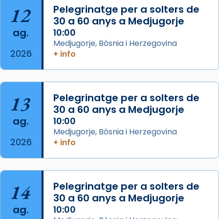
12
Pelegrinatge per a solters de
concelebrat el bisbe auxiliar de Barcelona,
30 a 60 anys a Medjugorje
Mons. David Abadías.
ag.
10:00
📸 Dr. G. Simón
Medjugorje, Bòsnia i Herzegovina
2026
+ info
Photo
View on Facebook
·
Share
13
Pelegrinatge per a solters de
Arquebisbat de Barcelona
2 weeks ago
30 a 60 anys a Medjugorje
ag.
10:00
Memòria de les santes Juliana i
Medjugorje, Bòsnia i Herzegovina
Semproniana, verges i màrtirs.
2026
+ info
Acompanyant la història de sant Cugat, a
partir de l’Edat Mitjana sorgeix la tradició
que les santes Juliana (“relatiu a Júlia”) i
14
Pelegrinatge per a solters de
Semproniana (“relatiu a Semprònia =
30 a 60 anys a Medjugorje
eterna”) són deixebles seves. I l’any 1667, el
ag.
10:00
frare Joan Gaspar Roig, afirma en una obra