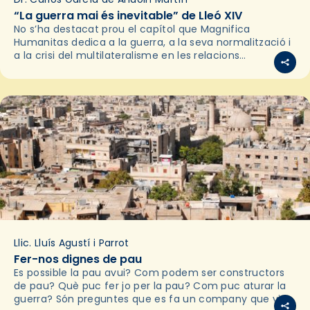
“La guerra mai és inevitable” de Lleó XIV
No s’ha destacat prou el capítol que Magnifica
Humanitas dedica a la guerra, a la seva normalització i
a la crisi del multilateralisme en les relacions
internacionals. És rellevant perquè la pau…
Llic. Lluís Agustí i Parrot
Fer-nos dignes de pau
Es possible la pau avui? Com podem ser constructors
de pau? Què puc fer jo per la pau? Com puc aturar la
guerra? Són preguntes que es fa un company que viu…