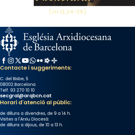
View on Facebook
·
Share
(Jn 12,24-26)
Facebook
Instagram
X / Twitter
YouTube
WhatsApp
Flickr
Radio Estel
Catalunya Cristiana
Contacte i suggeriments:
C. del Bisbe, 5
08002 Barcelona
Telf. 93 270 10 10
secgral@arqbcn.cat
Horari d'atenció al públic:
de dilluns a divendres, de 9 a 14 h.
Visites a l'Arxiu Diocesà:
de dilluns a dijous, de 10 a 13 h.