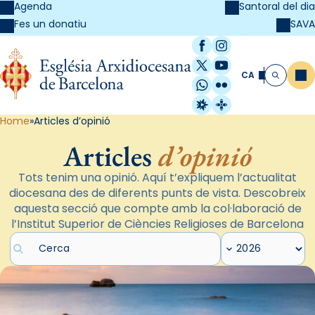
Agenda
Santoral del dia
SAVA
Fes un donatiu
Facebook
Instagram
X / Twitter
YouTube
CA
Me
Cerca
WhatsApp
Flickr
Radio Estel
Catalunya Cristi
Home
Articles d’opinió
Articles
d’opinió
Tots tenim una opinió. Aquí t’expliquem l’actualitat
diocesana des de diferents punts de vista. Descobreix
aquesta secció que compte amb la col·laboració de
l’Institut Superior de Ciències Religioses de Barcelona
Cercar articles
Filtrar per any