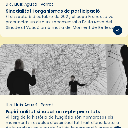
Llic. Lluís Agustí i Parrot
Sinodalitat i organismes de participació
El dissabte 9 d'octubre de 2021, el papa Francesc va
pronunciar un discurs fonamental a l'Aula Nova del
Sínode al Vaticà amb motiu del Moment de Reflexió
per a l'inici del Procés…
Llic. Lluís Agustí i Parrot
Espiritualitat sinodal, un repte per a tots
Al llarg de la història de l’Església són nombrosos els
moviments i escoles d’espiritualitat fruit d’una lectura
de la realitat en clau de fe i de la percepció atenta de