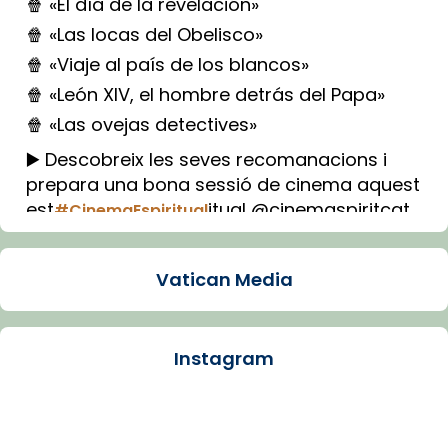
🍿 «El día de la revelación»
🍿 «Las locas del Obelisco»
🍿 «Viaje al país de los blancos»
🍿 «León XIV, el hombre detrás del Papa»
🍿 «Las ovejas detectives»
▶️ Descobreix les seves recomanacions i
prepara una bona sessió de cinema aquest
est
itual @cinemaspiritcat
#CinemaEspiritual
Imatge: Generada amb IA (OpenAI)
Video
Vatican Media
View on Facebook
·
Share
Instagram
Arquebisbat de Barcelona
2 weeks ago
La Carmina va patir depressió. Fa gairebé
dos mesos, a l'Estadi Lluís Companys, la