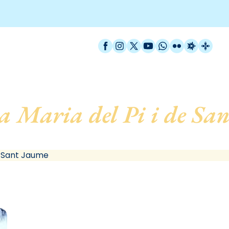
Facebook
Instagram
X / Twitter
YouTube
WhatsApp
Flickr
Radio Est
Catal
a Maria del Pi i de Sa
Barcelona
de Sant Jaume