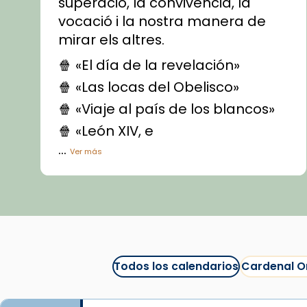
superació, la convivència, la
vocació i la nostra manera de
mirar els altres.
🍿 «El día de la revelación»
🍿 «Las locas del Obelisco»
🍿 «Viaje al país de los blancos»
🍿 «León XIV, e
...
Ver más
Vídeo
View on Facebook
·
Share
Arquebisbat de Barcelona
1 week ago
Todos los calendarios
Cardenal O
La Carmina va patir depressió.
Fa gairebé dos mesos, a l'Estadi