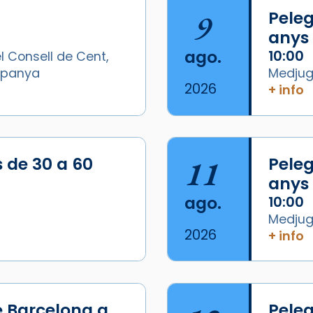
9
Peleg
anys
ago.
10:00
l Consell de Cent,
Espanya
Medjugo
2026
+ info
/2026-
s de 30 a 60
11
Peleg
anys
ago.
10:00
Medjugo
2026
+ info
e Barcelona a
Peleg