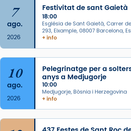
Lluís Companys, la jove va fer
7
Festivitat de sant Gaietà
arribar el seu testimoni al papa
Lleó XIV.
18:00
ago.
Església de Sant Gaietà, Carrer de
Recupera l'entrevista
293, Eixample, 08007 Barcelona, 
comp
tican News 👇
Vatican News
2026
+ info
www.vaticannews.va/es/iglesia/news
07/carmina-historia-depresion-
papa-viaje-espana-testimoni...
10
Pelegrinatge per a solter
Foto
anys a Medjugorje
View on Facebook
·
Share
ago.
10:00
Medjugorje, Bòsnia i Herzegovina
Arquebisbat de Barcelona
2026
+ info
1 week ago
«Avui les santes Juliana i
Semproniana ens ajuden a alçar
437 Festes de Sant Roc d
la mirada»