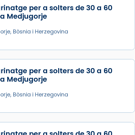
rinatge per a solters de 30 a 60
Síguenos en Instagram
 a Medjugorje
Cargar más...
rje, Bòsnia i Herzegovina
rinatge per a solters de 30 a 60
 a Medjugorje
rje, Bòsnia i Herzegovina
rinatge per a solters de 30 a 60