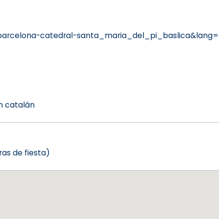
barcelona-catedral-santa_maria_del_pi_baslica&lang=
0h catalán
ras de fiesta)