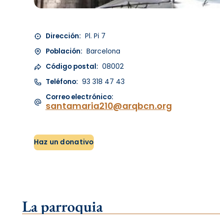
Dirección:
Pl. Pi 7
Población:
Barcelona
Código postal:
08002
Teléfono:
93 318 47 43
Correo electrónico:
santamaria210@arqbcn.org
Haz un donativo
La parroquia